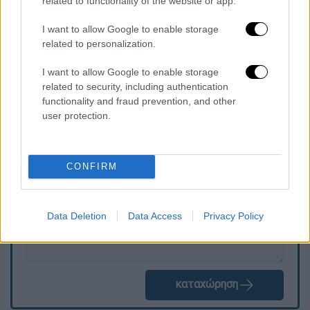
related to functionality of the website or app.
I want to allow Google to enable storage
related to personalization.
I want to allow Google to enable storage
related to security, including authentication
functionality and fraud prevention, and other
user protection.
Τα σχολιά σας δημοσιεύονται άμεσα με δική σας ευθύνη. Το
ΕΘΝΟΣ θα παρεμβαίνει και τα προσβλητικά σχόλια θα
διαγράφονται
CONFIRM
Data Deletion
Data Access
Privacy Policy
καταχώρηση