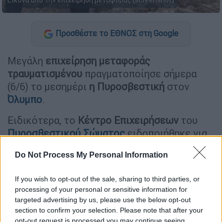
Εικόνα από την επιχείρηση μεταφοράς (screenshot)
Προσθέστε το ΕΘΝΟΣ στη Google
Μεγάλη
επιχείρηση μεταφοράς
τραυματισμένου
πραγματοποίησε σήμερα
(6/6) το μεσημέρι
η Πυροσβεστική
στον
Όλυμπο
.
Ειδικότερα, το
Κέντρο Επιχειρήσεων
του
Πυροσβεστικού Σώματος
ειδοποιήθηκε για
τη
μεταφορά ενός άνδρα 59 ετών
, Τσέχικης
Do Not Process My Personal Information
υπηκοότητας, από το
Καταφύγιο Κάκκαλος
.
If you wish to opt-out of the sale, sharing to third parties, or
ΔΙΑΒΑΣΤΕ ΕΠΙΣΗΣ
processing of your personal or sensitive information for
targeted advertising by us, please use the below opt-out
Κόσμος
|
10.02.2026 17:16
section to confirm your selection. Please note that after your
opt-out request is processed you may continue seeing