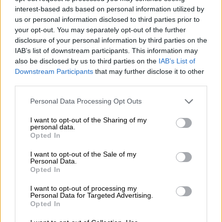
Νεκροί εντοπίστηκαν πατέρας και
interest-based ads based on personal information utilized by
γιος στη Σκωτία - Πώς μια πεζοπορία
us or personal information disclosed to third parties prior to
κατέληξε σε τραγωδία
your opt-out. You may separately opt-out of the further
disclosure of your personal information by third parties on the
IAB’s list of downstream participants. This information may
Κόσμος
|
01.04.2026 15:45
also be disclosed by us to third parties on the
IAB’s List of
Έπεσε από ύψος 60 μέτρων ενώ
Downstream Participants
that may further disclose it to other
έκανε πεζοπορία και επέζησε, αλλά
third parties.
αυτό δεν ήταν το μοναδικό θαύμα
Please note that this website/app uses one or more Google
Personal Data Processing Opt Outs
services and may gather and store information including but
not limited to your visit or usage behaviour. You may click to
I want to opt-out of the Sharing of my
personal data.
grant or deny consent to Google and its third-party tags to
Opted In
use your data for below specified purposes in below Google
Σύμφωνα με πληροφορίες, ο άτυχος άνδρας
consent section.
τραυματίστηκε κατά τη διάρκεια πεζοπορίας
I want to opt-out of the Sale of my
Personal Data.
μετά από
πτώση στη θέση Λούκι
του Μύτικα.
Opted In
Αρχικά,
μεταφέρθηκε από υπαλλήλους του
I want to opt-out of processing my
Personal Data for Targeted Advertising.
καταφυγίου
στο «Κάκκαλος». Με εντολή του
Opted In
αρχηγού του πυροσβεστικής
κινητοποιήθηκε