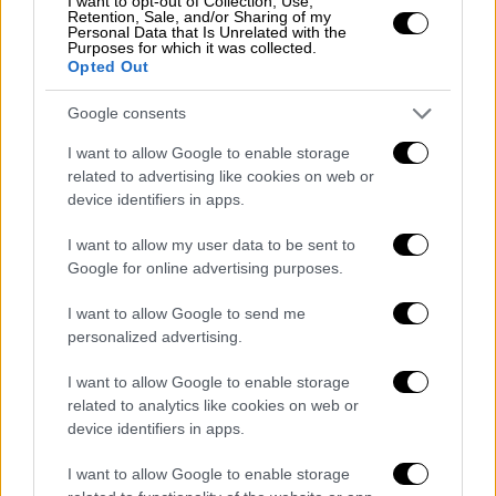
I want to opt-out of Collection, Use,
ελικόπτερο
του ΠΣ, το οποίο ξεκίνησε από
Retention, Sale, and/or Sharing of my
Personal Data that Is Unrelated with the
τη Θεσσαλονίκη με ιατρικό προσωπικό. Στη
Purposes for which it was collected.
Opted Out
συνέχεια, μετέβη στο ελικοδρόμιο της 24ης
Ταξιαρχίας Λιτοχώρου, όπου
παρέλαβε
Google consents
ομάδα 4 πυροσβεστών
από την Π.Υ.
I want to allow Google to enable storage
Λιτοχώρου και
κατευθύνθηκε στο
related to advertising like cookies on web or
ελικοδρόμιο του καταφυγίου
, όπου και
device identifiers in apps.
παρέλαβε τον τραυματία.
I want to allow my user data to be sent to
Κατόπιν, τον
μετέφερε στο ελικοδρόμιο της
Google for online advertising purposes.
24 Ταξιαρχίας Λιτοχώρου
, όπου
ασθενοφόρο
I want to allow Google to send me
του ΕΚΑΒ στον μετέφερε στο Γ.Ν. Λάρισας
.
personalized advertising.
I want to allow Google to enable storage
related to analytics like cookies on web or
device identifiers in apps.
I want to allow Google to enable storage