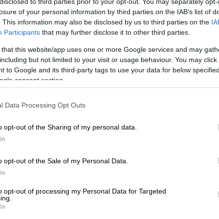
είχε μέγεθος 4,8 Ρίχτερ
με εστιακό βάθος 14
disclosed to third parties prior to your opt-out. You may separately opt-
losure of your personal information by third parties on the IAB’s list of
ηκε στις
13:02 και είχε μέγεθος 5,2 Ρίχτερ
. This information may also be disclosed by us to third parties on the
IA
ως τόνισε, ο πρώτος σεισμός φαίνεται πως
Participants
that may further disclose it to other third parties.
δεύτερος ήταν ο κύριος σεισμός
.
 that this website/app uses one or more Google services and may gath
including but not limited to your visit or usage behaviour. You may click 
 to Google and its third-party tags to use your data for below specifi
ogle consent section.
τασεισμοί - Αισθητές και στην Αττική
l Data Processing Opt Outs
o opt-out of the Sharing of my personal data.
In
o opt-out of the Sale of my Personal Data.
να περάσουν αρκετές ώρες, προκειμένου να
In
to opt-out of processing my Personal Data for Targeted
της περιοχής
ing.
In