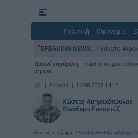
Πολιτική
Οικονομία
Ε
έτρα ασφαλείας μετά τον θάνατο 4χρονου σε πισ
BREAKING NEWS:
Πρωινή ενημέρωση:
➔ Δείτε τα πρωτοσέλι
σήμερα
┋
Ελλάδα
┋
07.06.2026 14:13
Κώστας Ασημακόπουλος
Ελεύθερο Ρεπορτάζ
Ενότητες στο άρθρο:
📌 Ο σεισμολογικός «χάρτης» τ