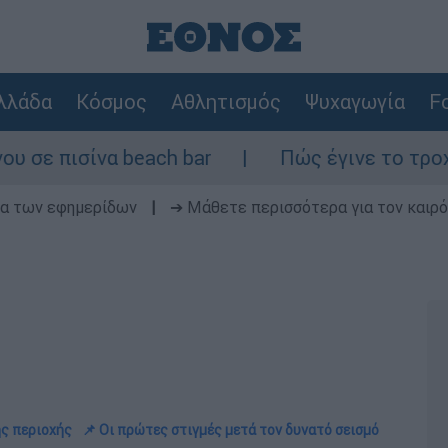
λλάδα
Κόσμος
Αθλητισμός
Ψυχαγωγία
Fo
ίνα beach bar
Πώς έγινε το τροχαίο στη 
δα των εφημερίδων
|
➔ Μάθετε περισσότερα για τον καιρό
ης περιοχής
📌 Οι πρώτες στιγμές μετά τον δυνατό σεισμό