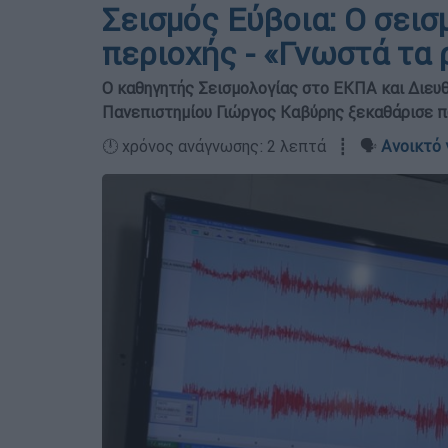
Σεισμός Εύβοια: Ο σεισ
περιοχής - «Γνωστά τα 
Ο καθηγητής Σεισμολογίας στο ΕΚΠΑ και Διευθ
Πανεπιστημίου Γιώργος Καβύρης ξεκαθάρισε πω
🕛 χρόνος ανάγνωσης: 2 λεπτά ┋ 🗣️
Ανοικτό 