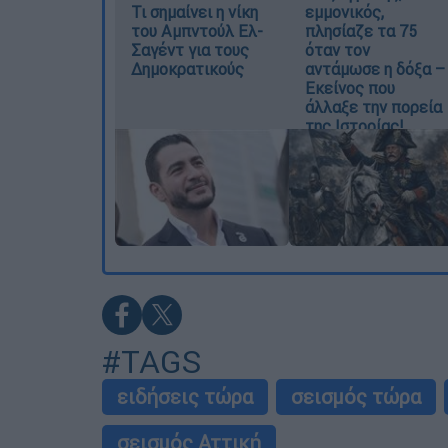
Τι σημαίνει η νίκη
εμμονικός,
του Αμπντούλ Ελ-
πλησίαζε τα 75
Σαγέντ για τους
όταν τον
Δημοκρατικούς
αντάμωσε η δόξα –
Εκείνος που
άλλαξε την πορεία
της Ιστορίας!
#TAGS
ειδήσεις τώρα
σεισμός τώρα
σεισμός Αττική