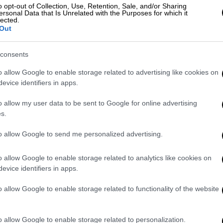
ίο της συγκεκριμένης περιοχής και
o opt-out of Collection, Use, Retention, Sale, and/or Sharing
αι στις Μαρκάτες (περίπου 5 χιλιόμετρα
ersonal Data that Is Unrelated with the Purposes for which it
lected.
ερε πως
το ίδιο ρήγμα είχε δώσει στις 3
Out
εγέθους, δηλαδή 5,2 Ρίχτερ και στις 4
consents
εγέθους είχε σημειωθεί πολύ παλαιότερα,
o allow Google to enable storage related to advertising like cookies on
evice identifiers in apps.
5
ήταν 5 Ρίχτερ στην περιοχή μεταξύ
o allow my user data to be sent to Google for online advertising
s.
ατα είναι γνωστά
, ωστόσο θεωρείται
κά μεγαλύτερης έντασης. Παρ’όλα αυτά,
to allow Google to send me personalized advertising.
ρεμία στους κατοίκους της περιοχής.
o allow Google to enable storage related to analytics like cookies on
χρι στιγμής στη διάθεσή τους οι
evice identifiers in apps.
για κάτι μεγαλύτερο
από το μέγεθος που
o allow Google to enable storage related to functionality of the website
, όμως, ο καθηγητής τόνισε πως
 24ωρα, ώστε να υπάρξουν πιο ασφαλή
o allow Google to enable storage related to personalization.