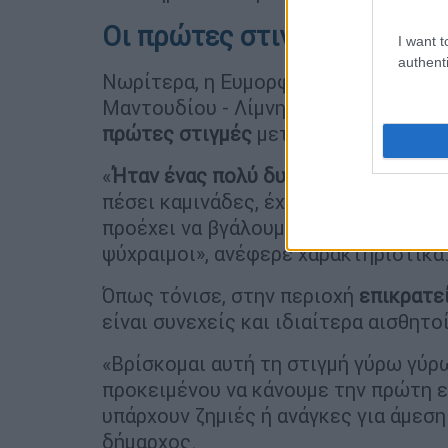
Οι πρώτες στιγμές μετά το
I want t
authenti
Νωρίτερα, η Ευμορφία Πασχαλίδη, α
Μαντουδίου - Λίμνης - Αγίας Άννας, 
πρώτες στιγμές
μετά τον ισχυρό σει
«
Ήταν ένας πολύ δυνατός σεισμός
. 
πέσει καμινάδες, έχουν σπάσει αντικ
προέχει να βγάλουμε τον κόσμο έξω, 
ψύχραιμοι», ανέφερε χαρακτηριστικά
Όπως τόνισε, στην περιοχή
επικρατε
είναι συνεχείς και ιδιαίτερα αισθητοί
«Βρίσκομαι αυτή τη στιγμή γύρω γύρω
προκειμένου να κάνουμε την πρώτη ε
υπάρχουν ζημιές ή ανάγκες για άμεσ
δήμαρχος.