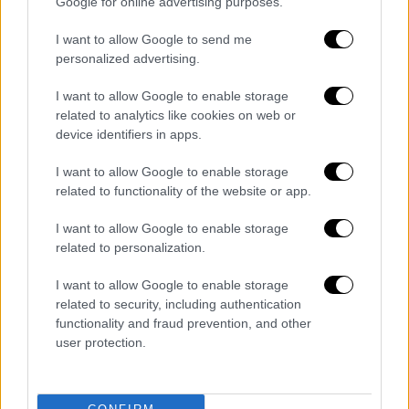
Google for online advertising purposes.
ανέρχονται σε 15
.
I want to allow Google to send me
Στο
Προκόπι
, οι κάτοικοι έχουν υποβάλει
personalized advertising.
αιτήματα για τον
έλεγχο 70 σπιτιών
από
I want to allow Google to enable storage
τους μηχανικούς της Διεύθυνσης
related to analytics like cookies on web or
Αντιμετώπισης Καταστροφών.
device identifiers in apps.
Οι
συγκεκριμένες αυτοψίες στο Προκόπι
I want to allow Google to enable storage
πρόκειται να διαρκέσουν σίγουρα μέχρι
related to functionality of the website or app.
αύριο, ενδεχομένως και μεθαύριο.
I want to allow Google to enable storage
related to personalization.
I want to allow Google to enable storage
related to security, including authentication
functionality and fraud prevention, and other
user protection.