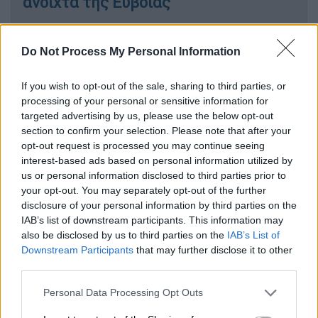
ανοιχτά της Εύβοιας
Do Not Process My Personal Information
Αξίζει να σημειωθεί, ότι
κατά τη διάρκεια
If you wish to opt-out of the sale, sharing to third parties, or
της νύχτας
σημειώθηκαν
περισσότεροι από
processing of your personal or sensitive information for
70 μετασεισμοί
. Η εξέλιξη αυτή, σύμφωνα με
targeted advertising by us, please use the below opt-out
το Γεωδυναμικό Ινστιτούτο, στηρίζει την
section to confirm your selection. Please note that after your
άποψη πως τα
5,2 Ρίχτερ
αποτελούσαν την
opt-out request is processed you may continue seeing
interest-based ads based on personal information utilized by
κύρια σεισμική δόνηση.
us or personal information disclosed to third parties prior to
your opt-out. You may separately opt-out of the further
Παράλληλα, ο επικεφαλής του ΟΑΣΠ
,
disclosure of your personal information by third parties on the
Ευθύμης Λέκκας, εμφανίστηκε βέβαιος ότι
IAB’s list of downstream participants. This information may
σύμφωνα με τα τρέχοντα στοιχεία, δεν
also be disclosed by us to third parties on the
IAB’s List of
προβλέπεται κάποια σημαντικά
μεγαλύτερη
Downstream Participants
that may further disclose it to other
δόνηση
στην περιοχή της Εύβοιας.
third parties.
Please note that this website/app uses one or more Google
Personal Data Processing Opt Outs
Τα σχολεία δεν λειτούργησαν τη Δευτέρα
services and may gather and store information including but
στα σημεία που επλήγησαν
, εκτός
από τα δύο