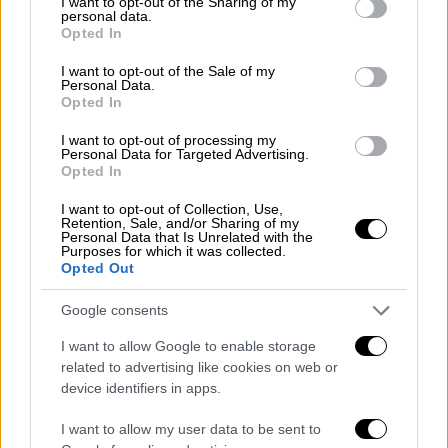
not limited to your visit or usage behaviour. You may click to
I want to opt-out of the Sharing of my
personal data.
εξεταστικά κέντρα
όπου διεξάγονται οι
grant or deny consent to Google and its third-party tags to
Opted In
use your data for below specified purposes in below Google
Πανελλαδικές Εξετάσεις.
consent section.
I want to opt-out of the Sale of my
Personal Data.
Συνεχίζονται οι μετασεισμοί - Οι
Opted In
κίτρινες κατοικίες
I want to opt-out of processing my
Personal Data for Targeted Advertising.
Η
μετασεισμική δραστηριότητα
διατηρείται
Opted In
στο
Προκόπι και τη Δαφνούσα
, σύμφωνα με
I want to opt-out of Collection, Use,
πληροφορίες της ΕΡΤ. Οι δονήσεις
Retention, Sale, and/or Sharing of my
ξεπέρασαν τις
70 κατά τις νυχτερινές ώρες
.
Personal Data that Is Unrelated with the
Purposes for which it was collected.
Opted Out
Σχετικά με τις επιθεωρήσεις των κτιρίων, οι
πρώτες εκτιμήσεις για τη Δαφνούσα
Google consents
δείχνουν φθορές σε τουλάχιστον οκτώ
I want to allow Google to enable storage
κατοικίες,
εκ των οποίων δύο έχουν κριθεί
related to advertising like cookies on web or
κίτρινες
. Συνολικά, συμπεριλαμβανομένου
device identifiers in apps.
και του Προκοπίου, τα κτίσματα που έχουν
I want to allow my user data to be sent to
χαρακτηριστεί μέχρι στιγμής
ως «κίτρινα»