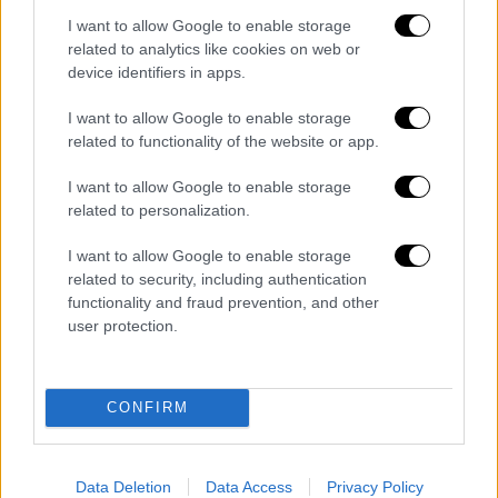
οι γέφυρες της χώρας. Το πρόγραμμα
I want to allow Google to enable storage
υλοποιείται από το ΤΕΕ για λογαριασμό του
related to analytics like cookies on web or
Υπουργείου Υποδομών και Μεταφορών και
device identifiers in apps.
χρηματοδοτείται από το Ταμείο Ανάκαμψης
I want to allow Google to enable storage
και Ανθεκτικότητας.
related to functionality of the website or app.
Αντικείμενο είναι η
παρακολούθηση της
I want to allow Google to enable storage
κατάστασης 271 γεφυρών σε όλη την Ελλάδα
related to personalization.
μέσω σύγχρονων τεχνολογικών
I want to allow Google to enable storage
συστημάτων. Από αυτές, οι 150 ανήκουν στο
related to security, including authentication
οδικό δίκτυο και οι 121 είναι
functionality and fraud prevention, and other
σιδηροδρομικές.
Το έργο έχει
user protection.
χρηματοδοτηθεί από το Ταμείο Ανάκαμψης
με 222 εκ. ευρώ, ενώ είναι εξασφαλισμένη
και η συντήρηση των συστημάτων για μία
CONFIRM
διετία. Να σημειωθεί ότι παράλληλα
«τρέχει» και πρόγραμμα εγκατάστασης
Data Deletion
Data Access
Privacy Policy