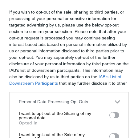
τεράστιο όγκο δεδομένων και κυρίως
If you wish to opt-out of the sale, sharing to third parties, or
ποιος θα έχει την ευθύνη να χτυπήσει το
processing of your personal or sensitive information for
καμπανάκι αν υπάρξει κίνδυνος ωστε
targeted advertising by us, please use the below opt-out
μέσα από το εθνικό μητρώο υποδομών
section to confirm your selection. Please note that after your
opt-out request is processed you may continue seeing
να ξέρουμε μετά ποιος πρέπει να
interest-based ads based on personal information utilized by
δράσει. Δεν φτάνει να έχουμε
us or personal information disclosed to third parties prior to
αισθητήρες. Πρέπει να έχουμε ένα
your opt-out. You may separately opt-out of the further
ξεκάθαρο θεσμοθετημένο επιχειρησιακό
disclosure of your personal information by third parties on the
IAB’s list of downstream participants. This information may
μοντέλο λειτουργίας με συγκεκριμένους
also be disclosed by us to third parties on the
IAB’s List of
ρόλους για το υπουργείο Υποδομών, την
Downstream Participants
that may further disclose it to other
πολιτική προστασία, την Αυτοδιοίκηση
third parties.
και όλους τους αρμόδιους φορείς ώστε
Please note that this website/app uses one or more Google
Personal Data Processing Opt Outs
η πληροφορία να μετατρεεται αμέσως
services and may gather and store information including but
σε απόφαση που προστατευει και σώζει
not limited to your visit or usage behaviour. You may click to
I want to opt-out of the Sharing of my
personal data.
ζωές γιατί η ασφάλεια των πολιτών
grant or deny consent to Google and its third-party tags to
Opted In
use your data for below specified purposes in below Google
είναι αδιαπραγμάτευτη».
consent section.
I want to opt-out of the Sale of my