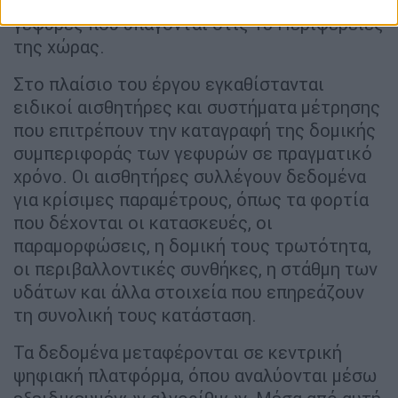
συστήματος παρακολούθησης σε επιπλέον
γέφυρες που υπάγονται στις 13 Περιφέρειες
της χώρας.
Στο πλαίσιο του έργου εγκαθίστανται
ειδικοί αισθητήρες και συστήματα μέτρησης
που επιτρέπουν την καταγραφή της δομικής
συμπεριφοράς των γεφυρών σε πραγματικό
χρόνο. Οι αισθητήρες συλλέγουν δεδομένα
για κρίσιμες παραμέτρους, όπως τα φορτία
που δέχονται οι κατασκευές, οι
παραμορφώσεις, η δομική τους τρωτότητα,
οι περιβαλλοντικές συνθήκες, η στάθμη των
υδάτων και άλλα στοιχεία που επηρεάζουν
τη συνολική τους κατάσταση.
Τα δεδομένα μεταφέρονται σε κεντρική
ψηφιακή πλατφόρμα, όπου αναλύονται μέσω