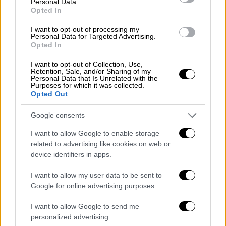
Personal Data.
Opted In
I want to opt-out of processing my
Personal Data for Targeted Advertising.
Opted In
I want to opt-out of Collection, Use,
Retention, Sale, and/or Sharing of my
Personal Data that Is Unrelated with the
Purposes for which it was collected.
Opted Out
Google consents
Γέφυρα
I want to allow Google to enable storage
related to advertising like cookies on web or
device identifiers in apps.
Οι έξυπνες γέφυρες
I want to allow my user data to be sent to
Οι προτάσεις αυτές συνδέονται άμεσα με το
Google for online advertising purposes.
ίδιο το έργο «Έξυπνες Γέφυρες», το οποίο
φιλοδοξεί να αλλάξει τον τρόπο με τον
I want to allow Google to send me
personalized advertising.
οποίο παρακολουθούνται και συντηρούνται