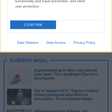
functionality and fraud prevention, and other
user protection.
CONFIRM
Data Deletion
Data Access
Privacy Policy
καταχώρηση
Διαβάστε ακόμη
Δημιούργησαν με AI νέους ιούς μέσα σε
λίγες ώρες - Γιατί προβληματίζονται οι
επιστήμονες
Σαν το τρομακτικό It: 15χρονο ντυμένος
κλόουν μαχαίρωσε μέχρι θανάτου
ηλικιωμένο - Τον κατέγραψε κάμερα
«Πόλεμος» για τους χρόνους των