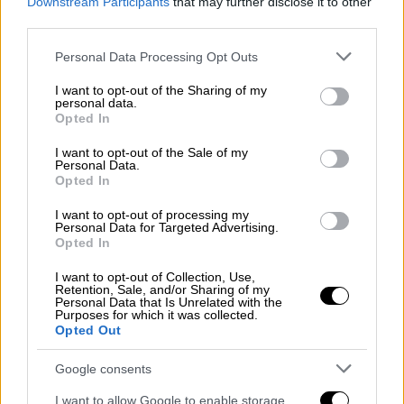
Downstream Participants
that may further disclose it to other
Συνελήφθη ο 29χρονος που επιτέθηκε
third parties.
σε γυναίκα οδηγό στο Ίλιον -
Please note that this website/app uses one or more Google
Personal Data Processing Opt Outs
Διατάχθηκε ψυχιατρική
services and may gather and store information including but
πραγματογνωμοσύνη
not limited to your visit or usage behaviour. You may click to
I want to opt-out of the Sharing of my
personal data.
grant or deny consent to Google and its third-party tags to
Opted In
use your data for below specified purposes in below Google
consent section.
I want to opt-out of the Sale of my
Personal Data.
Στο σημείο βρίσκονται οι αρμόδιες
Opted In
υπηρεσίες, καθώς οι προσπάθειες
I want to opt-out of processing my
επικεντρώνονται στην κατάσβεση της
Personal Data for Targeted Advertising.
πυρκαγιάς και στον περιορισμό της
Opted In
εξάπλωσής της σε περισσότερα γειτονικά
I want to opt-out of Collection, Use,
σκάφη, μεταδίδει το
corfutvnews.gr
.
Retention, Sale, and/or Sharing of my
Personal Data that Is Unrelated with the
Purposes for which it was collected.
Opted Out
Τα αίτια που προκάλεσαν τη φωτιά
παραμένουν μέχρι στιγμής άγνωστα, ενώ θα
Google consents
διερευνηθούν από τις αρμόδιες λιμενικές
I want to allow Google to enable storage