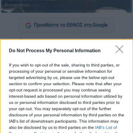
(Screenshot)
Προσθέστε το ΕΘΝΟΣ στη Google
Φωτιά
σε ημερόπλοιο σκάφος στους
Παξούς
ξέσπασε περίπου στις 13:00 το μεσημέρι της
Do Not Process My Personal Information
Πέμπτης (11/6). Οι φλόγες εξαπλώθηκαν
γρήγορα, με αποτέλεσμα να επεκταθούν και
If you wish to opt-out of the sale, sharing to third parties, or
σε δεύτερο ελλιμενισμένο σκάφος.
processing of your personal or sensitive information for
targeted advertising by us, please use the below opt-out
Η πυρκαγιά ξεκίνησε από ημερόπλοιο το
section to confirm your selection. Please note that after your
opt-out request is processed you may continue seeing
οποίο είχε ήδη αποβιβάσει τους επιβάτες
interest-based ads based on personal information utilized by
του.
us or personal information disclosed to third parties prior to
your opt-out. You may separately opt-out of the further
disclosure of your personal information by third parties on the
ΔΙΑΒΑΣΤΕ ΕΠΙΣΗΣ
IAB’s list of downstream participants. This information may
also be disclosed by us to third parties on the
IAB’s List of
Ελλάδα
|
11.06.2026 11:42