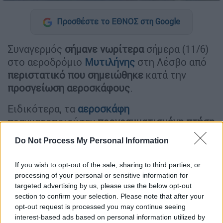
Προσθέστε το ΕΘΝΟΣ στη Google
Συναγερμός
σήμανε νωρίτερα
σήμερα (11/6)
στο αεροδρόμιο
Μυτιλήνης
στη Λέσβο από
περιστατικό που σημειώθηκε
κατά την
προσγείωση αεροσκάφους
.
Ειδικότερα, τα
αεροσκάφη
πραγματοποιούσαν
προγραμματισμένη πτήση
και ενόσω
επέστρεφαν στη βάση
, ένα από
Do Not Process My Personal Information
αυτά
αντιμετώπισε πρόβλημα
κατά την
προσγείωση.
If you wish to opt-out of the sale, sharing to third parties, or
processing of your personal or sensitive information for
targeted advertising by us, please use the below opt-out
ΔΙΑΒΑΣΤΕ ΕΠΙΣΗΣ
section to confirm your selection. Please note that after your
opt-out request is processed you may continue seeing
Κόσμος
|
04.06.2026 19:36
interest-based ads based on personal information utilized by