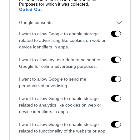
Purposes for which it was collected.
βγήκε μόνος του από το αεροσκάφος
. Ο
Opted Out
χειριστής είναι καλά στην υγεία του και
μεταφέρθηκε προληπτικά στο Νοσοκομείο
Google consents
Μυτιλήνης
για τις απαραίτητες εξετάσεις.
I want to allow Google to enable storage
related to advertising like cookies on web or
Τα
ακριβή αίτια του περιστατικού
device identifiers in apps.
διερευνώνται
από τις αρμόδιες Αρχές, ενώ
I want to allow my user data to be sent to
μέχρι στιγμής
δεν έχουν ανακοινωθεί
Google for online advertising purposes.
περισσότερες λεπτομέρειες
σχετικά με τις
συνθήκες κάτω από τις οποίες σημειώθηκε
I want to allow Google to send me
το συμβάν.
personalized advertising.
I want to allow Google to enable storage
related to analytics like cookies on web or
device identifiers in apps.
I want to allow Google to enable storage
related to functionality of the website or app.
video