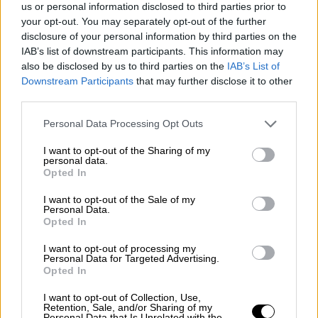
Αεροσκάφος της Lufthansa
us or personal information disclosed to third parties prior to
«κατέρρευσε» πριν την απογείωση
your opt-out. You may separately opt-out of the further
disclosure of your personal information by third parties on the
στη Φρανκφούρτη - Δείτε βίντεο
IAB’s list of downstream participants. This information may
also be disclosed by us to third parties on the
IAB’s List of
Κόσμος
|
08.06.2026 23:05
Downstream Participants
that may further disclose it to other
third parties.
Τραγωδία στην Αμερική: Συνετρίβη
αεροσκάφος την ώρα που πήγαινε να
Please note that this website/app uses one or more Google
Personal Data Processing Opt Outs
παραλάβει αστέρα του μπέιζμπολ
services and may gather and store information including but
not limited to your visit or usage behaviour. You may click to
I want to opt-out of the Sharing of my
personal data.
grant or deny consent to Google and its third-party tags to
Opted In
use your data for below specified purposes in below Google
consent section.
I want to opt-out of the Sale of my
Σύμφωνα με το
lesvosnews.net
, φαίνεται
Personal Data.
Opted In
πως
δεν λειτούργησε κανονικά το σύστημα
πέδησης
του αεροσκάφους τύπου
PZL της
I want to opt-out of processing my
Personal Data for Targeted Advertising.
359 ΜΑΕΔΥ
, με αποτέλεσμα
το αεροσκάφος
Opted In
να υποστεί ζημιές
. Κινητοποιήθηκαν άμεσα
οι
υπηρεσίες του αεροδρομίου
, ενώ
I want to opt-out of Collection, Use,
Retention, Sale, and/or Sharing of my
ασθενοφόρο παρέλαβε τον πιλότο, ο οποίος
Personal Data that Is Unrelated with the