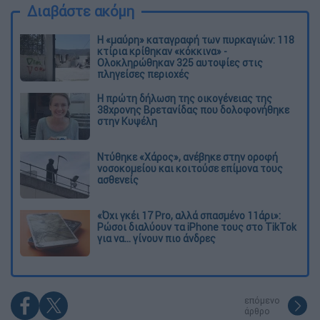
Διαβάστε ακόμη
Η «μαύρη» καταγραφή των πυρκαγιών: 118
κτίρια κρίθηκαν «κόκκινα» -
Ολοκληρώθηκαν 325 αυτοψίες στις
πληγείσες περιοχές
Η πρώτη δήλωση της οικογένειας της
38χρονης Βρετανίδας που δολοφονήθηκε
στην Κυψέλη
Ντύθηκε «Χάρος», ανέβηκε στην οροφή
νοσοκομείου και κοιτούσε επίμονα τους
ασθενείς
«Όχι γκέι 17 Pro, αλλά σπασμένο 11άρι»:
Ρώσοι διαλύουν τα iPhone τους στο TikTok
για να... γίνουν πιο άνδρες
επόμενο
άρθρο