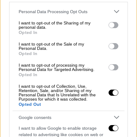
Please note that this website/app uses one or more Google
Personal Data Processing Opt Outs
services and may gather and store information including but
not limited to your visit or usage behaviour. You may click to
I want to opt-out of the Sharing of my
personal data.
grant or deny consent to Google and its third-party tags to
Opted In
use your data for below specified purposes in below Google
consent section.
I want to opt-out of the Sale of my
Personal Data.
Opted In
Σιδηρόδρομος/ΙΝΤΙΜΕ
I want to opt-out of processing my
Personal Data for Targeted Advertising.
«Σκοτάδι» καταγγέλλει το ΤΕΕ και για
Opted In
την τεχνική λύση που πρότεινε ο
I want to opt-out of Collection, Use,
σύμβουλος της σύμβασης των 6,44
Retention, Sale, and/or Sharing of my
Personal Data that Is Unrelated with the
εκατ. ευρώ
Purposes for which it was collected.
Opted Out
Το ΤΕΕ υπενθυμίζει ότι στις 30 Νοεμβρίου
Google consents
2022
η ΕΡΓΟΣΕ ανακοίνωσε την υπογραφή
I want to allow Google to enable storage
σύμβασης παροχής υπηρεσιών Τεχνικού
related to advertising like cookies on web or