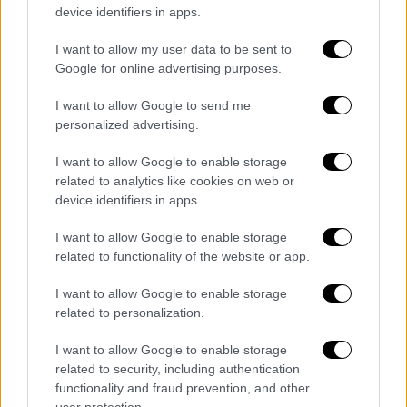
Συμβούλου ύψους 6,44 εκατ. ευρώ
με
device identifiers in apps.
αντικείμενο την υποστήριξη όλων των
σταδίων του Ανταγωνιστικού Διαλόγου που
I want to allow my user data to be sent to
Google for online advertising purposes.
είχε προκηρύξει η ΕΡΓΟΣΕ για
έξι κομβικά
σιδηροδρομικά έργα της χώρας
, μεταξύ των
I want to allow Google to send me
οποίων και η σύνδεση του νέου λιμένα
personalized advertising.
Πατρών. Το Επιμελητήριο υπενθυμίζει ότι
I want to allow Google to enable storage
σύμφωνα με την Έκθεση Πεπραγμένων του
related to analytics like cookies on web or
ΟΣΕ για το 2023, ο Ανταγωνιστικός Διάλογος
device identifiers in apps.
για το τμήμα Ρίο - Πάτρα
είχε ολοκληρωθεί
ήδη από τον Δεκέμβριο του 2023
καθώς η
I want to allow Google to enable storage
related to functionality of the website or app.
διάρκεια του έργου ήταν 18 μήνες.
I want to allow Google to enable storage
«Γεννάται εύλογα το ερώτημα
ποια τεχνική
related to personalization.
λύση ή στρατηγική κατεύθυνση προέκυψε
τελικώς
από τον Ανταγωνιστικό Διάλογο και
I want to allow Google to enable storage
κατά πόσον αυτή συνδέεται,
related to security, including authentication
functionality and fraud prevention, and other
διαφοροποιείται ή αποκλίνει από τη νέα