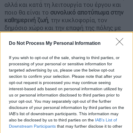
αλλά και κατά τη λειτουργία του έργου και
ποιο θα είναι το
συνολικό αποτύπωμα στην
καθημερινή ζωή
, την κυκλοφορία, τον
δημόσιο χώρο και την επαφή της πόλης με
το παραλιακό της μέτωπο».
Do Not Process My Personal Information
Το ΤΕΕ σημειώνει πως
απαιτείται πλήρης
τεχνική τεκμηρίωση,
δεδομένου ότι η
If you wish to opt-out of the sale, sharing to third parties, or
απόφαση που θα ληφθεί αφορά μια
processing of your personal or sensitive information for
μακροχρόνια αστική επιλογή
που θα
targeted advertising by us, please use the below opt-out
section to confirm your selection. Please note that after your
καθορίσει τη λειτουργία, την ανάπτυξη και
opt-out request is processed you may continue seeing
τη σχέση της πόλης με το παραλιακό της
interest-based ads based on personal information utilized by
μέτωπο
για τις επόμενες δεκαετίες
, όπως
us or personal information disclosed to third parties prior to
επισημαίνεται στην επιστολή.
your opt-out. You may separately opt-out of the further
disclosure of your personal information by third parties on the
IAB’s list of downstream participants. This information may
also be disclosed by us to third parties on the
IAB’s List of
Downstream Participants
that may further disclose it to other
third parties.