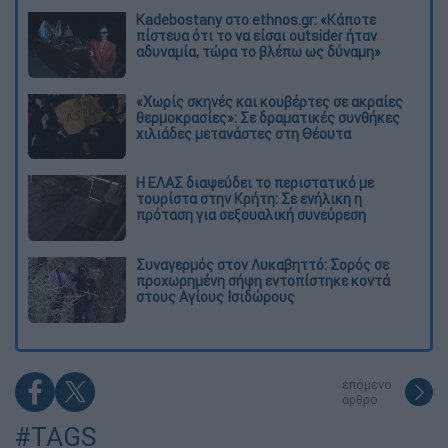
Kadebostany στο ethnos.gr: «Κάποτε
πίστευα ότι το να είσαι outsider ήταν
αδυναμία, τώρα το βλέπω ως δύναμη»
«Χωρίς σκηνές και κουβέρτες σε ακραίες
θερμοκρασίες»: Σε δραματικές συνθήκες
χιλιάδες μετανάστες στη Θέουτα
Η ΕΛΑΣ διαψεύδει το περιστατικό με
τουρίστα στην Κρήτη: Σε ενήλικη η
πρόταση για σεξουαλική συνεύρεση
Συναγερμός στον Λυκαβηττό: Σορός σε
προχωρημένη σήψη εντοπίστηκε κοντά
στους Αγίους Ισιδώρους
επόμενο
άρθρο
#TAGS