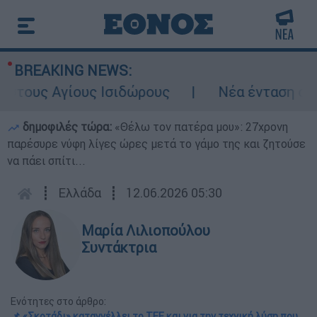
BREAKING NEWS:
 Αγίους Ισιδώρους
Νέα ένταση στα Στενά
δημοφιλές τώρα:
«Θέλω τον πατέρα μου»: 27χρονη
παρέσυρε νύφη λίγες ώρες μετά το γάμο της και ζητούσε
να πάει σπίτι...
┋
Ελλάδα
┋
12.06.2026 05:30
Μαρία Λιλιοπούλου
Συντάκτρια
Ενότητες στο άρθρο:
📌 «Σκοτάδι» καταγγέλλει το ΤΕΕ και για την τεχνική λύση που