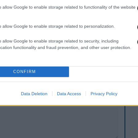
ύ προσωπικού. Κατά τη διάρκεια της
o allow Google to enable storage related to functionality of the website
υστική
ανακοπή
και οι γιατροί ξεκίνησαν
o allow Google to enable storage related to personalization.
ιατρικής ομάδας,
το βρέφος δεν τα
ου πνοή.
Με
εισαγγελική εντολή
, ο παππούς
o allow Google to enable storage related to security, including
ης, ώστε να διερευνηθούν πλήρως οι
cation functionality and fraud prevention, and other user protection.
.
CONFIRM
. Το ΕΘΝΟΣ θα παρεμβαίνει και τα προσβλητικά σχόλια θα
Data Deletion
Data Access
Privacy Policy