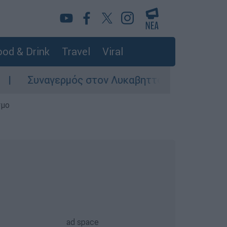
od & Drink
Travel
Viral
ναγερμός στον Λυκαβηττό: Σορός σε προχωρημέ
σμο