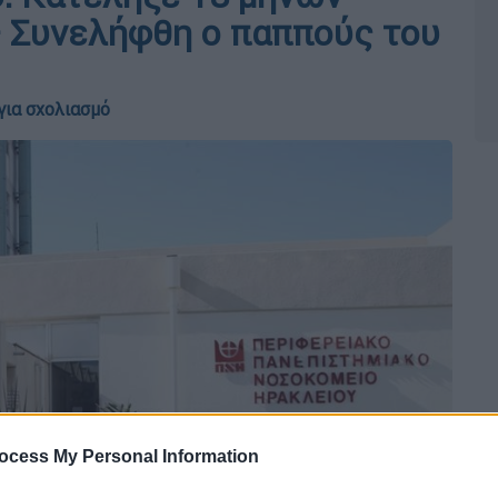
– Συνελήφθη ο παππούς του
για σχολιασμό
ocess My Personal Information