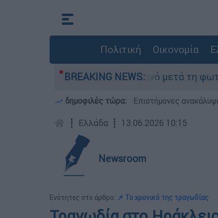
Πολιτική
Οικονομία
Ε
τίποτα» στο Πόρτο Γερμανό μετά τη φωτιά - Αγώ
BREAKING NEWS:
δημοφιλές τώρα:
Επιστήμονες ανακάλυψα
┋
Ελλάδα
┋
13.06.2026 10:15
Newsroom
Ενότητες στο άρθρο:
📌 Το χρονικό της τραγωδίας
Τραγωδία στο Ηράκλειο