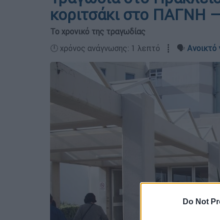
κοριτσάκι στο ΠΑΓΝΗ 
Το χρονικό της τραγωδίας
🕛 χρόνος ανάγνωσης: 1 λεπτό ┋ 🗣️
Ανοικτό 
Do Not Pr