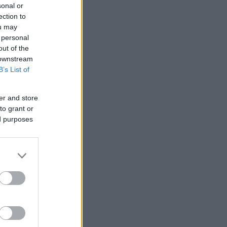
sonal or
ection to
ou may
 personal
out of the
 downstream
B’s List of
er and store
to grant or
ed purposes