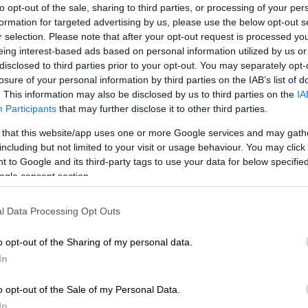
to opt-out of the sale, sharing to third parties, or processing of your per
formation for targeted advertising by us, please use the below opt-out s
r selection. Please note that after your opt-out request is processed y
eing interest-based ads based on personal information utilized by us or
disclosed to third parties prior to your opt-out. You may separately opt-
losure of your personal information by third parties on the IAB’s list of
. This information may also be disclosed by us to third parties on the
IA
Participants
that may further disclose it to other third parties.
 that this website/app uses one or more Google services and may gath
including but not limited to your visit or usage behaviour. You may click 
 το ΕΘΝΟΣ στη Google
 to Google and its third-party tags to use your data for below specifi
ogle consent section.
 Παρασκευής στο
Ηράκλειο Κρήτης
, όταν 18
οκομείο ΠΑΓΝΗ παρά την υπεράνθρωπη
l Data Processing Opt Outs
ίχε μεταφερθεί εσπευσμένα στο νοσοκομείο
o opt-out of the Sharing of my personal data.
In
o opt-out of the Sale of my Personal Data.
In