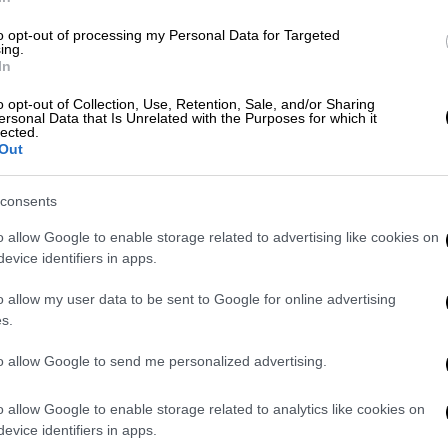
 Ρομά στην καταγωγή, δεν ήταν καλά τις
 πηγές προκύπτει ότι λίγα 24ωρα νωρίτερα
to opt-out of processing my Personal Data for Targeted
ing.
ίος του είχε χορηγήσει φαρμακευτική
In
o opt-out of Collection, Use, Retention, Sale, and/or Sharing
ersonal Data that Is Unrelated with the Purposes for which it
lected.
Out
consents
ονίκη: 56χρονη συνεθλίβη σε
o allow Google to enable storage related to advertising like cookies on
evice identifiers in apps.
o allow my user data to be sent to Google for online advertising
s.
 επιδεινώθηκε. Ο 45χρονος παππούς, που
ς οι γονείς του εργάζονται εκτός
Κρήτης
,
to allow Google to send me personalized advertising.
ακό Νοσοκομείο Ηρακλείου.
o allow Google to enable storage related to analytics like cookies on
ς, το παιδί παρουσίαζε
σηπτική εικόνα
,
evice identifiers in apps.