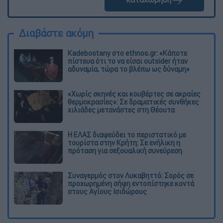
Διαβάστε ακόμη
Kadebostany στο ethnos.gr: «Κάποτε
πίστευα ότι το να είσαι outsider ήταν
αδυναμία, τώρα το βλέπω ως δύναμη»
«Χωρίς σκηνές και κουβέρτες σε ακραίες
θερμοκρασίες»: Σε δραματικές συνθήκες
χιλιάδες μετανάστες στη Θέουτα
Η ΕΛΑΣ διαψεύδει το περιστατικό με
τουρίστα στην Κρήτη: Σε ενήλικη η
πρόταση για σεξουαλική συνεύρεση
Συναγερμός στον Λυκαβηττό: Σορός σε
προχωρημένη σήψη εντοπίστηκε κοντά
στους Αγίους Ισιδώρους