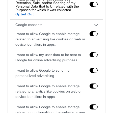
Retention, Sale, and/or Sharing of my
Personal Data that Is Unrelated with the
Purposes for which it was collected.
Opted Out
Google consents
Οι αστυνομικοί, τα πρώτα λεπτά της φωτιάς,
I want to allow Google to enable storage
ούρλιαζαν, καλώντας τους πολίτες να μην
related to advertising like cookies on web or
πατούν τα νερά στο οδόστρωμα και να
device identifiers in apps.
φύγουν από το σημείο, καθώς είχαν κοπεί
I want to allow my user data to be sent to
και καλώδια ηλεκτροδότησης. Λίγη ώρα
Google for online advertising purposes.
αργότερα συνεργείο του ΔΕΔΔΗΕ έκοψε το
ρεύμα και ο κίνδυνος αποσοβήθηκε. Λίγο
I want to allow Google to send me
πριν τις έντεκα, οι φλόγες είχαν περιοριστεί
personalized advertising.
εντός του καταστήματος.
I want to allow Google to enable storage
related to analytics like cookies on web or
device identifiers in apps.
I want to allow Google to enable storage
related to functionality of the website or app.