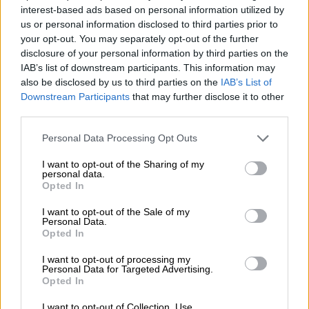
interest-based ads based on personal information utilized by
us or personal information disclosed to third parties prior to
your opt-out. You may separately opt-out of the further
Λόγω της φύσεως των υλικών (μπαταρίες
disclosure of your personal information by third parties on the
κ.ά.), προκλήθηκαν εκρήξεις και η φωτιά
IAB’s list of downstream participants. This information may
πήρε σύντομα μεγάλες διαστάσεις,
also be disclosed by us to third parties on the
IAB’s List of
απειλώντας και τρεις κατοικίες που
Downstream Participants
that may further disclose it to other
third parties.
βρίσκονται περιμετρικά της επιχείρησης.
Στο σημείο έσπευσαν άμεσα
18 πυροσβέστες
Please note that this website/app uses one or more Google
Personal Data Processing Opt Outs
με 7 οχήματα
και ειδικό βραχιονοφόρο,
services and may gather and store information including but
not limited to your visit or usage behaviour. You may click to
I want to opt-out of the Sharing of my
υδροφόρες ΟΤΑ καθώς και δύναμη της ΕΛΑΣ
personal data.
grant or deny consent to Google and its third-party tags to
που απέκλεισε τους γύρω δρόμους.
Opted In
use your data for below specified purposes in below Google
consent section.
I want to opt-out of the Sale of my
Personal Data.
Opted In
I want to opt-out of processing my
Personal Data for Targeted Advertising.
Opted In
I want to opt-out of Collection, Use,