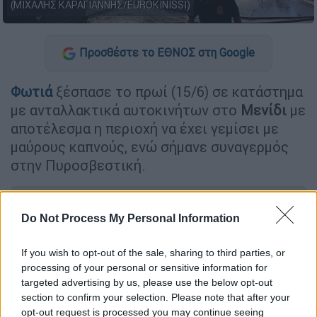
(ΜΙΧΑΛΗΣ ΚΑΡΑΓΙΑΝΝΗΣ/EUROKINISSI)
Προσθέστε το ΕΘΝΟΣ στη Google
Φωτιά
ξέσπασε το πρωί (15/6) σε κατάστημα
με ανταλλακτικά αυτοκινήτων στο
Μενίδι
με
αποτέλεσμα η περιοχή να έχει γεμίσει με
μαύρους καπνούς, ενώ σήμανε συναγερμός
στην Πυροσβεστική.
ΔΙΑΒΑΣΤΕ ΕΠΙΣΗΣ
Do Not Process My Personal Information
Ελλάδα
|
15.06.2026 08:00
If you wish to opt-out of the sale, sharing to third parties, or
Τραγωδία στην Κόνιτσα: Νεκρά
processing of your personal or sensitive information for
τέσσερα αδέρφια μετά από φωτιά σε
targeted advertising by us, please use the below opt-out
κοντέινερ
section to confirm your selection. Please note that after your
opt-out request is processed you may continue seeing