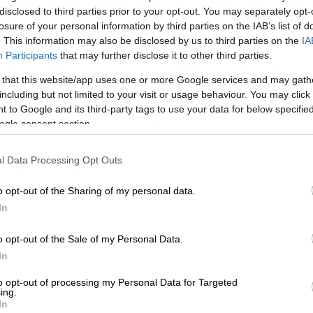
ον Αλέξανδρο Γιωτόπουλο ώστε να
disclosed to third parties prior to your opt-out. You may separately opt-
ύ όπου θα ακολουθηθούν εκεί οι υπόλοιπες
losure of your personal information by third parties on the IAB’s list of
. This information may also be disclosed by us to third parties on the
IA
Participants
that may further disclose it to other third parties.
 φορές ισόβια και επιπλέον κάθειρξη 25
 that this website/app uses one or more Google services and may gath
ριν δύο εβδομάδες, ο αντεισαγγελέας του
including but not limited to your visit or usage behaviour. You may click 
ο οποίος μελέτησε τη δικογραφία,
 to Google and its third-party tags to use your data for below specifi
τά του βουλεύματος, εκφράζοντας την
ogle consent section.
λου δεν συντρέχουν οι νόμιμες
υση.
l Data Processing Opt Outs
o opt-out of the Sharing of my personal data.
In
o opt-out of the Sale of my Personal Data.
ούλγαρος που συνελήφθη για
In
Τι ισχυρίζεται
to opt-out of processing my Personal Data for Targeted
ing.
In