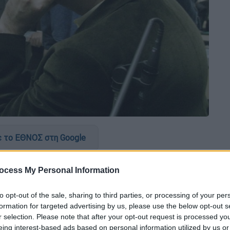
 το ΕΘΝΟΣ στη Google
ά ο αρχηγός της
17 Νοέμβρη
Αλέξανδρος
ocess My Personal Information
α του Αρείου Πάγου σε σχηματισμό
 το βούλευμα του Συμβουλίου Εφετών
to opt-out of the sale, sharing to third parties, or processing of your per
πό τη φυλακή. Μάλιστα, γύρω στις
formation for targeted advertising by us, please use the below opt-out s
r selection. Please note that after your opt-out request is processed y
ικό Συμβούλιο στο Αστυνομικό Τμήμα
eing interest-based ads based on personal information utilized by us or