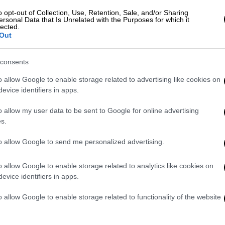
o opt-out of Collection, Use, Retention, Sale, and/or Sharing
ιχειρηματολογίας βρέθηκε η εκτίμηση ότι η
ersonal Data that Is Unrelated with the Purposes for which it
lected.
το νόμο 4855/2021, που ορίζει μεταξύ
Out
ει περισσότερες ποινές ισόβιας κάθειρξης
ι είκοσι πέντε (25) έτη»
και όχι στον
consents
ική έκτιση 19 ετών, στον οποίο βασίστηκε
o allow Google to enable storage related to advertising like cookies on
evice identifiers in apps.
 του Πειραιά είχε αποφυλακίσει τον
o allow my user data to be sent to Google for online advertising
ο σε 17 φορές ισόβια και 25 χρόνια
s.
ή διαγωγή στη φυλακή, επέστρεφε από τις
α και είχε αποκτήσει
διδακτορικό
κατά τη
to allow Google to send me personalized advertising.
o allow Google to enable storage related to analytics like cookies on
 υπήρξε άμεση
παρέμβαση του εισαγγελέα
evice identifiers in apps.
έλα και η αξιολόγηση της απόφασης
o allow Google to enable storage related to functionality of the website
γοθέτη.