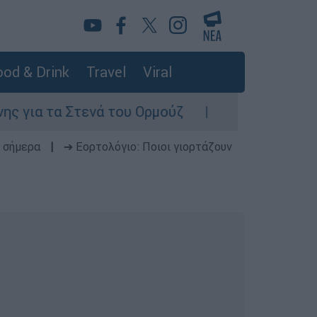
od & Drink
Travel
Viral
 Στενά του Ορμούζ
Ασημένια η Ρούσσου στ
 σήμερα
|
➔ Εορτολόγιο: Ποιοι γιορτάζουν