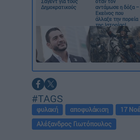
Σαγέντ για τους
όταν τον
Δημοκρατικούς
αντάμωσε η δόξα –
Εκείνος που
άλλαξε την πορεία
της Ιστορίας!
#TAGS
φυλακή
αποφυλάκιση
17 Νο
Αλέξανδρος Γιωτόπουλος