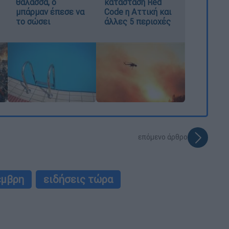
θάλασσα, ο
κατάσταση Red
μπάρμαν έπεσε να
Code η Αττική και
το σώσει
άλλες 5 περιοχές
επόμενο άρθρο
έμβρη
ειδήσεις τώρα