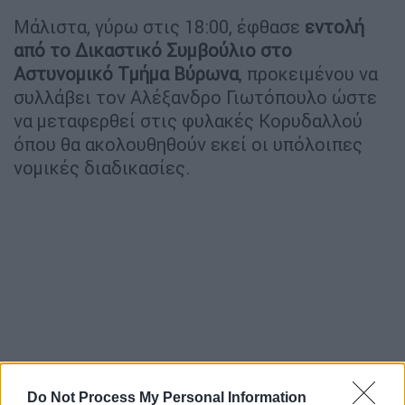
Μάλιστα, γύρω στις 18:00, έφθασε
εντολή
από το Δικαστικό Συμβούλιο στο
Αστυνομικό Τμήμα Βύρωνα
, προκειμένου να
συλλάβει τον Αλέξανδρο Γιωτόπουλο ώστε
να μεταφερθεί στις φυλακές Κορυδαλλού
όπου θα ακολουθηθούν εκεί οι υπόλοιπες
νομικές διαδικασίες.
Do Not Process My Personal Information