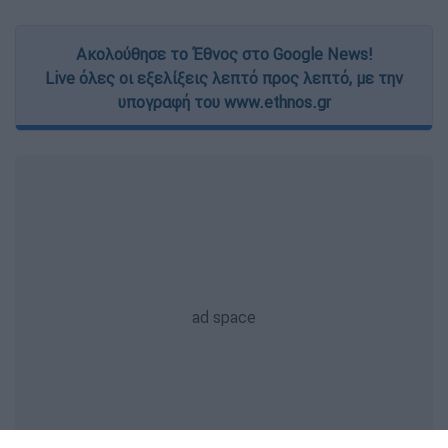
Ακολούθησε το Έθνος στο Google News!
Live όλες οι εξελίξεις λεπτό προς λεπτό, με την
υπογραφή του www.ethnos.gr