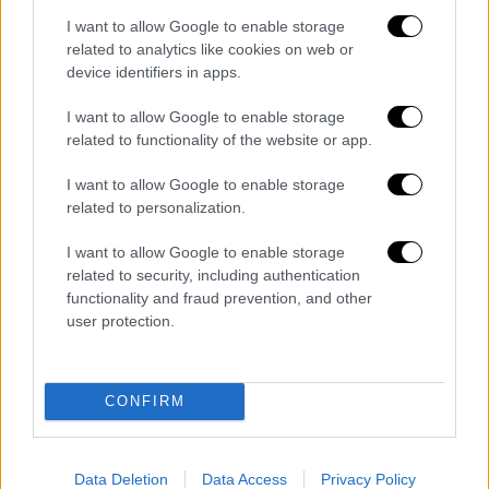
I want to allow Google to enable storage
related to analytics like cookies on web or
device identifiers in apps.
I want to allow Google to enable storage
related to functionality of the website or app.
I want to allow Google to enable storage
related to personalization.
I want to allow Google to enable storage
related to security, including authentication
functionality and fraud prevention, and other
Αλέξανδρος Γιωτόπουλος
user protection.
Υπενθυμίζεται ότι Συμβούλιο Εφετών του
Πειραιά είχε αποφυλακίσει τον Αλέξανδρο
CONFIRM
Γιωτόπουλο, καταδικασμένο σε 17 φορές
ισόβια και 25 χρόνια κάθειρξη με το
σκεπτικό ότι είχε
καλή διαγωγή στη φυλακή,
Data Deletion
Data Access
Privacy Policy