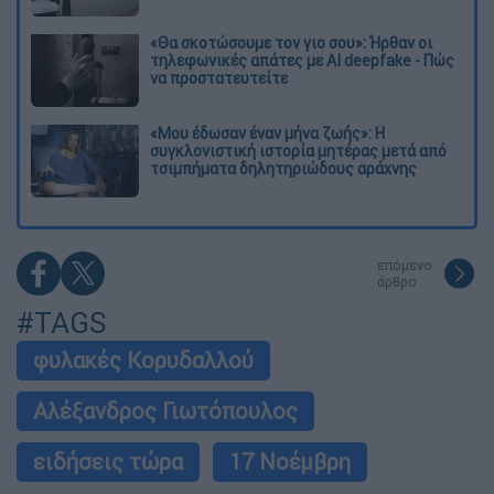
«Θα σκοτώσουμε τον γιο σου»: Ήρθαν οι
τηλεφωνικές απάτες με AI deepfake - Πώς
να προστατευτείτε
«Μου έδωσαν έναν μήνα ζωής»: Η
συγκλονιστική ιστορία μητέρας μετά από
τσιμπήματα δηλητηριώδους αράχνης
επόμενο
άρθρο
#TAGS
φυλακές Κορυδαλλού
Αλέξανδρος Γιωτόπουλος
ειδήσεις τώρα
17 Νοέμβρη