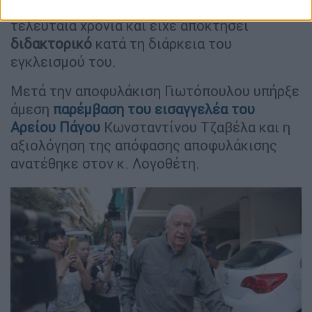
επέστρεφε από τις άδειες
που έλαβε τα
τελευταία χρόνια και είχε αποκτήσει
διδακτορικό
κατά τη διάρκεια του
εγκλεισμού του.
Μετά την αποφυλάκιση Γιωτόπουλου υπήρξε
άμεση
παρέμβαση του εισαγγελέα του
Αρείου Πάγου
Κωνσταντίνου Τζαβέλα και η
αξιολόγηση της απόφασης αποφυλάκισης
ανατέθηκε στον κ. Λογοθέτη.