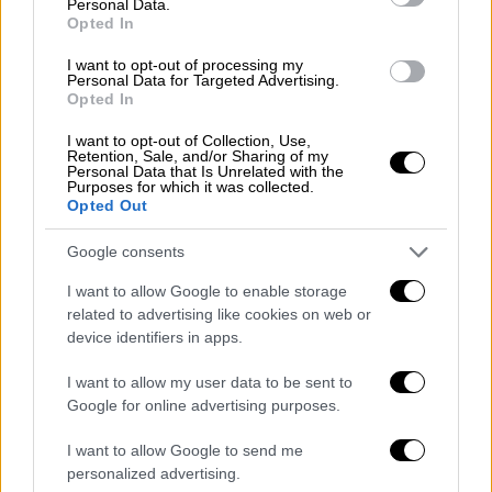
Personal Data.
Opted In
I want to opt-out of processing my
Personal Data for Targeted Advertising.
Opted In
Αλέξανδρος Γιωτόπουλος
I want to opt-out of Collection, Use,
Retention, Sale, and/or Sharing of my
Personal Data that Is Unrelated with the
Στο μικροκόπιο της εισαγγελικής
Purposes for which it was collected.
Opted Out
επιχειρηματολογίας βρέθηκε η εκτίμηση ότι
η περίπτωση Γιωτόπουλου εντάσσεται στο
Google consents
νόμο 4855/2021, που ορίζει μεταξύ άλλων
I want to allow Google to enable storage
πως «ο καταδικασθείς αν εκτίει
related to advertising like cookies on web or
περισσότερες ποινές ισόβιας κάθειρξης
device identifiers in apps.
μπορεί να απολυθεί αν έχει παραμείνει
είκοσι πέντε (25) έτη»
και όχι στον
I want to allow my user data to be sent to
Google for online advertising purposes.
προηγούμενο νόμο που ήθελε πραγματική
έκτιση 19 ετών, στον οποίο βασίστηκε το
I want to allow Google to send me
Συμβούλιο Εφετών Πειραιά.
personalized advertising.