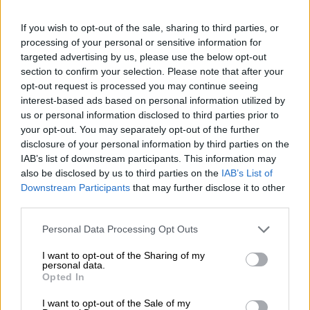
Παρόλο που ο καταδικασμένος σε
17 φορές
If you wish to opt-out of the sale, sharing to third parties, or
ισόβια και επιπλέον κάθειρξη 25 ετών
processing of your personal or sensitive information for
Γιωτόπουλος αποφυλακίστηκε πριν δύο
targeted advertising by us, please use the below opt-out
section to confirm your selection. Please note that after your
εβδομάδες, ο αντεισαγγελέας του Αρείου
opt-out request is processed you may continue seeing
Πάγου, Σοφοκλής Λογοθέτης, ο οποίος
interest-based ads based on personal information utilized by
μελέτησε τη δικογραφία, εισηγήθηκε την
us or personal information disclosed to third parties prior to
άσκηση αναίρεσης κατά του βουλεύματος,
your opt-out. You may separately opt-out of the further
disclosure of your personal information by third parties on the
εκφράζοντας την άποψη ότι στην περίπτωση
IAB’s list of downstream participants. This information may
Γιωτόπουλου δεν συντρέχουν οι νόμιμες
also be disclosed by us to third parties on the
IAB’s List of
προϋποθέσεις για την υφ’ όρον απόλυση.
Downstream Participants
that may further disclose it to other
third parties.
Please note that this website/app uses one or more Google
Personal Data Processing Opt Outs
services and may gather and store information including but
not limited to your visit or usage behaviour. You may click to
I want to opt-out of the Sharing of my
personal data.
grant or deny consent to Google and its third-party tags to
Opted In
use your data for below specified purposes in below Google
consent section.
I want to opt-out of the Sale of my