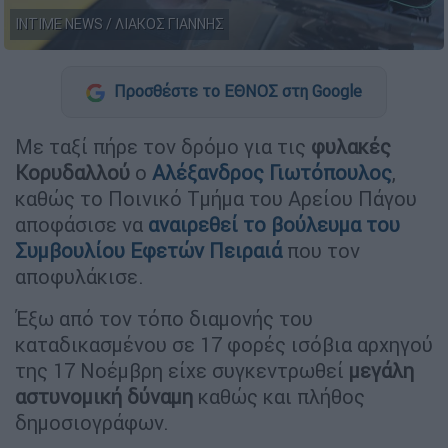
INTIME NEWS / ΛΙΑΚΟΣ ΓΙΑΝΝΗΣ
Προσθέστε το ΕΘΝΟΣ στη Google
Με ταξί πήρε τον δρόμο για τις
φυλακές
Κορυδαλλού
ο
Αλέξανδρος Γιωτόπουλος
,
καθώς το Ποινικό Τμήμα του Αρείου Πάγου
αποφάσισε να
αναιρεθεί το βούλευμα του
Συμβουλίου Εφετών Πειραιά
που τον
αποφυλάκισε.
Έξω από τον τόπο διαμονής του
καταδικασμένου σε 17 φορές ισόβια αρχηγού
της 17 Νοέμβρη είχε συγκεντρωθεί
μεγάλη
αστυνομική δύναμη
καθώς και πλήθος
δημοσιογράφων.