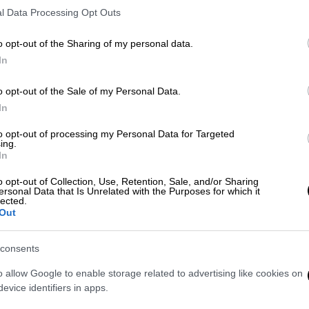
l Data Processing Opt Outs
o opt-out of the Sharing of my personal data.
In
ί και συνοδεία περιπολικών ο
o opt-out of the Sale of my Personal Data.
In
to opt-out of processing my Personal Data for Targeted
ing.
κές δυνάμεις και διασώστες του ΕΚΑΒ, οι
In
 τραυματισμένη
. Η αστυνομικός
o opt-out of Collection, Use, Retention, Sale, and/or Sharing
μείο, όπου στη συνέχεια
κατέληξε
.
ersonal Data that Is Unrelated with the Purposes for which it
lected.
από πολίτη κινητοποίησε
εκ νέου τις
Out
ές, το άτομο που τηλεφώνησε στο 100
 πυροβολημένος μέσα στο αυτοκίνητό του
,
consents
o allow Google to enable storage related to advertising like cookies on
evice identifiers in apps.
είο, διαπίστωσαν ότι επρόκειτο για τον