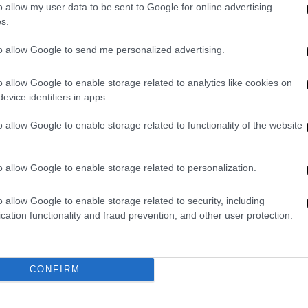
, ο οποίος ήταν νεκρός
.
o allow my user data to be sent to Google for online advertising
s.
 τόσο η γυναίκα όσο και ο άνδρας
to allow Google to send me personalized advertising.
ία.
o allow Google to enable storage related to analytics like cookies on
evice identifiers in apps.
o allow Google to enable storage related to functionality of the website
o allow Google to enable storage related to personalization.
o allow Google to enable storage related to security, including
cation functionality and fraud prevention, and other user protection.
video
CONFIRM