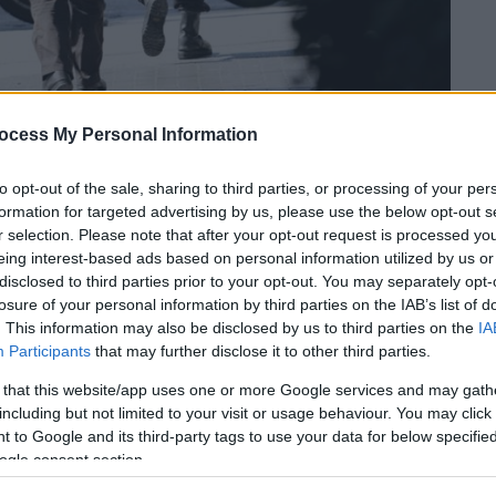
ocess My Personal Information
ΛΟΣ ΓΙΑΝΝΗΣ)
to opt-out of the sale, sharing to third parties, or processing of your per
formation for targeted advertising by us, please use the below opt-out s
 το ΕΘΝΟΣ στη Google
r selection. Please note that after your opt-out request is processed y
eing interest-based ads based on personal information utilized by us or
disclosed to third parties prior to your opt-out. You may separately opt-
κογενειακή τραγωδία με πρωταγωνιστές
losure of your personal information by third parties on the IAB’s list of
χές να ερευνούν όλα τα ενδεχόμενα για τις
. This information may also be disclosed by us to third parties on the
IA
ίχθηκε το περιστατικό.
Participants
that may further disclose it to other third parties.
 that this website/app uses one or more Google services and may gath
 παιδί της οικογένειας
ήταν εκείνο που
including but not limited to your visit or usage behaviour. You may click 
ης Άμεσης Δράσης, αναφέροντας ότι η
 to Google and its third-party tags to use your data for below specifi
 στο υπόγειο του σπιτιού
τους.
ogle consent section.