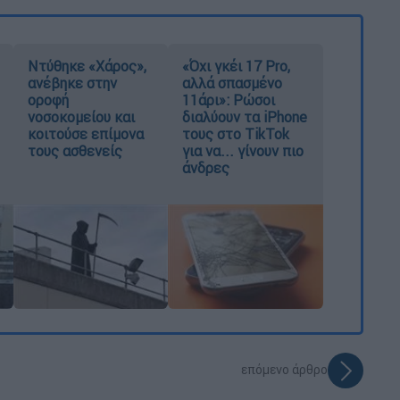
Ντύθηκε «Χάρος»,
«Όχι γκέι 17 Pro,
ανέβηκε στην
αλλά σπασμένο
οροφή
11άρι»: Ρώσοι
νοσοκομείου και
διαλύουν τα iPhone
κοιτούσε επίμονα
τους στο TikTok
τους ασθενείς
για να... γίνουν πιο
άνδρες
επόμενο άρθρο