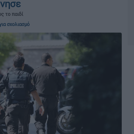
όνησε
ς το παιδί
για σχολιασμό