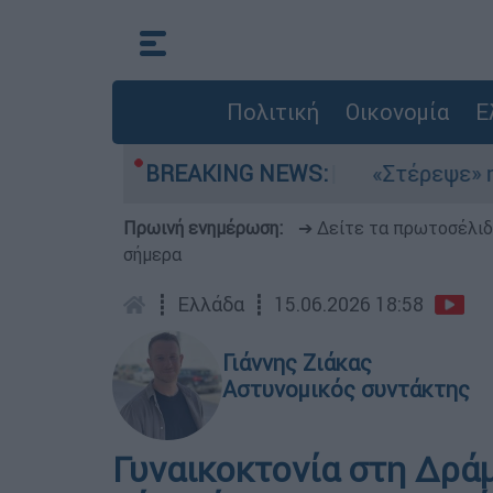
Πολιτική
Οικονομία
Ε
ελτέμια στο Αιγαίο
BREAKING NEWS:
«Στέρεψε» η αγορά απ
Πρωινή ενημέρωση:
➔ Δείτε τα πρωτοσέλι
σήμερα
┋
Ελλάδα
┋
15.06.2026 18:58
Γιάννης Ζιάκας
Αστυνομικός συντάκτης
Γυναικοκτονία στη Δρά