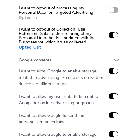
φίλη της 37χρονης
που βρισκόταν μαζί της
I want to opt-out of processing my
Personal Data for Targeted Advertising.
τη στιγμή του δυστυχήματος και
Opted In
νοσηλεύεται σε κρίσιμη κατάσταση
.
I want to opt-out of Collection, Use,
Retention, Sale, and/or Sharing of my
Η
είδηση του θανάτου
της βύθισε στο
Personal Data that Is Unrelated with the
Purposes for which it was collected.
πένθος την τοπική κοινωνία της Ιταλίας. Η
Opted Out
Σάτα Τσεκαντίνι
εργαζόταν επί σειρά ετών
σε εργοστάσιο του οίκου Prada
και,
Google consents
σύμφωνα με ιταλικά μέσα ενημέρωσης, η
I want to allow Google to enable storage
μονάδα
ανέστειλε τη λειτουργία της ως
related to advertising like cookies on web or
ένδειξη σεβασμού και πένθους
για την
device identifiers in apps.
απώλειά της.
I want to allow my user data to be sent to
Google for online advertising purposes.
Η 37χρονη ήταν
μητέρα ενός κοριτσιού
και
ζούσε στην επαρχία του Αρέτσο μαζί με τον
I want to allow Google to send me
σύντροφό της, με τον οποίο
σχεδίαζαν να
personalized advertising.
παντρευτούν
το προσεχές διάστημα. Ο
I want to allow Google to enable storage
πρόωρος χαμός της
έχει προκαλέσει βαθιά