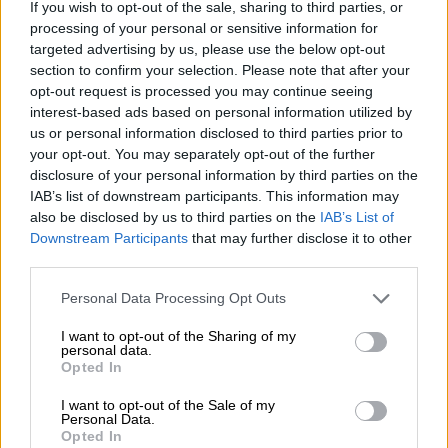
If you wish to opt-out of the sale, sharing to third parties, or
processing of your personal or sensitive information for
ΔΙΑΒΑΣΤΕ ΕΠΙΣΗΣ
targeted advertising by us, please use the below opt-out
section to confirm your selection. Please note that after your
Ελλάδα
|
13.06.2026 08:17
opt-out request is processed you may continue seeing
Σοβαρό τροχαίο με λεωφορείο στα
interest-based ads based on personal information utilized by
Άνω Λιόσια: Έπεσε πάνω σε κολώνα
us or personal information disclosed to third parties prior to
του ΔΕΔΔΗΕ – Τρεις ελαφρά
your opt-out. You may separately opt-out of the further
disclosure of your personal information by third parties on the
τραυματίες
IAB’s list of downstream participants. This information may
also be disclosed by us to third parties on the
IAB’s List of
Downstream Participants
that may further disclose it to other
Ελλάδα
|
09.06.2026 12:08
third parties.
Θανατηφόρο τροχαίο με αγροτικό
στην Καστοριά - 16χρονος έχασε τη
Please note that this website/app uses one or more Google
Personal Data Processing Opt Outs
services and may gather and store information including but
ζωή του
not limited to your visit or usage behaviour. You may click to
I want to opt-out of the Sharing of my
personal data.
grant or deny consent to Google and its third-party tags to
Opted In
use your data for below specified purposes in below Google
consent section.
I want to opt-out of the Sale of my
Σύμφωνα με δημοσίευμα του ιταλικού Τύπου,
Personal Data.
Opted In
στο τροχαίο
τραυματίστηκε σοβαρά και μία