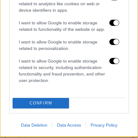
related to analytics like cookies on web or
θλίψη
σε συγγενείς, φίλους και
device identifiers in apps.
συναδέλφους, που αδυνατούν να πιστέψουν
την τραγική εξέλιξη.
I want to allow Google to enable storage
related to functionality of the website or app.
I want to allow Google to enable storage
related to personalization.
I want to allow Google to enable storage
related to security, including authentication
video
functionality and fraud prevention, and other
user protection.
CONFIRM
Data Deletion
Data Access
Privacy Policy
Τα σχολιά σας δημοσιεύονται άμεσα με δική σας ευθύνη. Το
ΕΘΝΟΣ θα παρεμβαίνει και τα προσβλητικά σχόλια θα
διαγράφονται