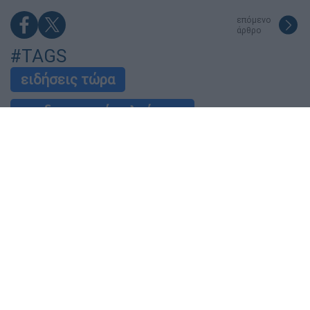
επόμενο
άρθρο
#TAGS
ειδήσεις τώρα
συνδρομητική τηλεόραση
συνδρομητές
εγκληματική οργάνωση
Ακολούθησε το Έθνος στο Google News!
Live όλες οι εξελίξεις λεπτό προς λεπτό, με την
υπογραφή του www.ethnos.gr