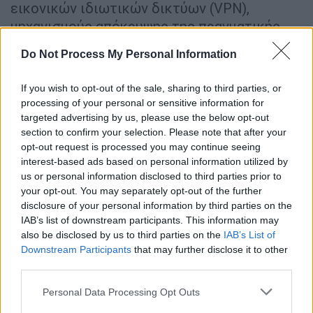
εικονικών ιδιωτικών δικτύων (VPN),
μηχανισμούς απόκρυψης της πραγματικής
τοποθεσίας των συστημάτων τους, καθώς
Do Not Process My Personal Information
και συστηματική εναλλαγή διαδικτυακών
διευθύνσεων και ονομάτων τομέων
If you wish to opt-out of the sale, sharing to third parties, or
(domains), προκειμένου να δυσχεραίνουν τον
processing of your personal or sensitive information for
εντοπισμό τους και να παρακάμπτουν τα
targeted advertising by us, please use the below opt-out
section to confirm your selection. Please note that after your
μέτρα αποκλεισμού που εφαρμόζονται από
opt-out request is processed you may continue seeing
τις αρμόδιες Αρχές και τους νόμιμους
interest-based ads based on personal information utilized by
παρόχους.
us or personal information disclosed to third parties prior to
your opt-out. You may separately opt-out of the further
disclosure of your personal information by third parties on the
IAB’s list of downstream participants. This information may
also be disclosed by us to third parties on the
IAB’s List of
Downstream Participants
that may further disclose it to other
third parties.
Please note that this website/app uses one or more Google
Personal Data Processing Opt Outs
services and may gather and store information including but