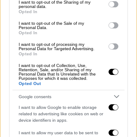
not limited to your visit or usage behaviour. You may click to
I want to opt-out of the Sharing of my
personal data.
grant or deny consent to Google and its third-party tags to
Opted In
use your data for below specified purposes in below Google
consent section.
I want to opt-out of the Sale of my
Personal Data.
Opted In
I want to opt-out of processing my
Personal Data for Targeted Advertising.
Opted In
I want to opt-out of Collection, Use,
Retention, Sale, and/or Sharing of my
Personal Data that Is Unrelated with the
Purposes for which it was collected.
Opted Out
Παράλληλα, η οργάνωση διέθετε κεντρικό
Google consents
σύστημα διαχείρισης συνδρομητών, μέσω
του οποίου πραγματοποιούνταν η
I want to allow Google to enable storage
καταχώριση νέων πελατών, η ενεργοποίηση
related to advertising like cookies on web or
device identifiers in apps.
και ανανέωση συνδρομών, η διαχείριση των
λογαριασμών χρηστών και η παρακολούθηση
I want to allow my user data to be sent to