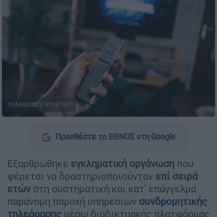
τηλεόραση/unsplash
Προσθέστε το ΕΘΝΟΣ στη Google
Εξαρθρώθηκε
εγκληματική οργάνωση
που
φέρεται να δραστηριοποιούνταν
επί σειρά
ετών
στη συστηματική και κατ' επάγγελμα
παράνομη παροχή υπηρεσιών
συνδρομητικής
τηλεόρασης
μέσω διαδικτυακής πλατφόρμας