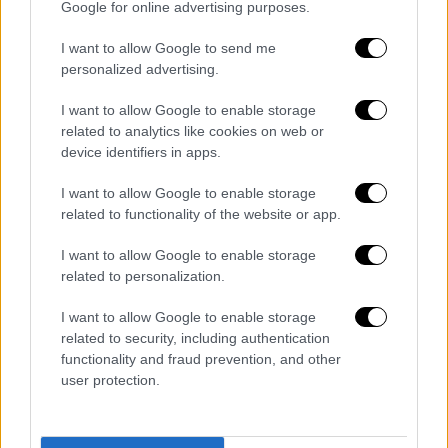
της λειτουργίας των παρεχόμενων
Google for online advertising purposes.
υπηρεσιών.
I want to allow Google to send me
Η δομή της εμφάνιζε χαρακτηριστικά
personalized advertising.
επαγγελματικής επιχείρησης, καθώς τα μέλη
I want to allow Google to enable storage
της είχαν αναλάβει διακριτούς ρόλους, όπως
related to analytics like cookies on web or
η τεχνική διαχείριση της υποδομής, η
device identifiers in apps.
τροφοδότηση και επικαιροποίηση του
I want to allow Google to enable storage
διαθέσιμου περιεχομένου, η διαχείριση των
related to functionality of the website or app.
συνδρομητών, καθώς και η παροχή συνεχούς
τεχνικής υποστήριξης για την αντιμετώπιση
I want to allow Google to enable storage
προβλημάτων και τη διασφάλιση της
related to personalization.
απρόσκοπτης λειτουργίας της υπηρεσίας.
I want to allow Google to enable storage
related to security, including authentication
Η πρόσβαση των χρηστών στις παράνομα
functionality and fraud prevention, and other
παρεχόμενες υπηρεσίες επιτυγχανόταν είτε
user protection.
μέσω ειδικά διαμορφωμένων συσκευών
αποκωδικοποίησης που προμηθεύονταν από