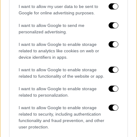
έχουν πάει στα μοναστήρια, αλλά υπήρχε μία
I want to allow my user data to be sent to
Google for online advertising purposes.
τάση. Υπήρχαν λεπτομέρειες που θέλοντας
και μη τις άφηναν αυτές τις λεπτομέρειες να
I want to allow Google to send me
διαρρέουν στο φιλικό, στον
εργασιακό, στο
personalized advertising.
συγγενικό περιβάλλον
. Εδώ δεν έχουμε κάτι
I want to allow Google to enable storage
τέτοιο», συμπληρώνοντας μάλιστα πως οι
related to analytics like cookies on web or
πιθανότητες να είχε κάποιο ατύχημα είναι
device identifiers in apps.
σχεδόν ανύπαρκτες. «Επίσης, το θέμα του
I want to allow Google to enable storage
ατυχήματος το θεωρώ σχεδόν ανύπαρκτο.
related to functionality of the website or app.
Δηλαδή, αν μιλήσουμε για ποσοστό, θα δώσω
1%-2%
. Είμαστε λοιπόν να έχουμε κάτι άλλο
I want to allow Google to enable storage
το οποίο αποστάζει ζωής, δεν θέλω να το
related to personalization.
σκέφτομαι, θέλω να σκέφτομαι πάντοτε το
I want to allow Google to enable storage
καλό σενάριο, αλλά δυστυχώς, οξύμωρα,
related to security, including authentication
είμαστε αναγκασμένοι να σκεφτόμαστε και
functionality and fraud prevention, and other
το κακό σενάριο. Πιστεύω όμως ότι
user protection.
υπάρχουν τα εργαλεία, επαναλαμβάνω, στις