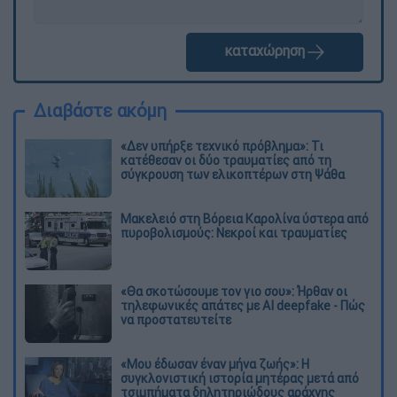
καταχώρηση
Διαβάστε ακόμη
«Δεν υπήρξε τεχνικό πρόβλημα»: Τι
κατέθεσαν οι δύο τραυματίες από τη
σύγκρουση των ελικοπτέρων στη Ψάθα
Μακελειό στη Βόρεια Καρολίνα ύστερα από
πυροβολισμούς: Νεκροί και τραυματίες
«Θα σκοτώσουμε τον γιο σου»: Ήρθαν οι
τηλεφωνικές απάτες με AI deepfake - Πώς
να προστατευτείτε
«Μου έδωσαν έναν μήνα ζωής»: Η
συγκλονιστική ιστορία μητέρας μετά από
τσιμπήματα δηλητηριώδους αράχνης