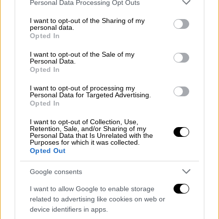
Please note that this website/app uses one or more Google
πει την αλήθεια, κάτι θα του ξεφύγει»,
Personal Data Processing Opt Outs
services and may gather and store information including but
ανέφερε χαρακτηριστικά.
not limited to your visit or usage behaviour. You may click to
I want to opt-out of the Sharing of my
personal data.
grant or deny consent to Google and its third-party tags to
«Η δική μου αίσθηση είναι ότι δεν έχει
Opted In
use your data for below specified purposes in below Google
φύγει οικειοθελώς»
consent section.
I want to opt-out of the Sale of my
Personal Data.
Δεν υπάρχει καμιά αμφιβολία ότι κάτι
Opted In
«συνταρακτικό» έχει συμβεί
, και ότι
I want to opt-out of processing my
αποκλείεται η γυναίκα να έφυγε
Personal Data for Targeted Advertising.
Opted In
οικειοθελώς ή να είχε κάποιο ατύχημα,
σύμφωνα με τον ιδιωτικό ερευνητή.
I want to opt-out of Collection, Use,
Retention, Sale, and/or Sharing of my
Personal Data that Is Unrelated with the
«Η
δική μου αίσθηση είναι ότι δεν έχει φύγει
Purposes for which it was collected.
Opted Out
οικειοθελώς
. Επίσης, το θέμα του
ατυχήματος το θεωρώ σχεδόν αδύνατο...
Google consents
Ξέρετε, ένας άνθρωπος όταν εξαφανίζεται
I want to allow Google to enable storage
πάντα εκ των προτέρων αφήνει τα σημάδια
related to advertising like cookies on web or
του, δείχνει σημάδια. Δηλαδή, έχω ζήσει
device identifiers in apps.
περιπτώσεις που άτομα έχουν φύγει και