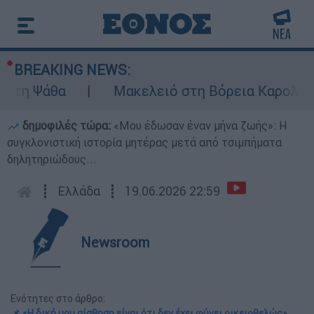
BREAKING NEWS:
Ψάθα
Μακελειό στη Βόρεια Καρολίνα ύστε
δημοφιλές τώρα:
«Μου έδωσαν έναν μήνα ζωής»: Η
συγκλονιστική ιστορία μητέρας μετά από τσιμπήματα
δηλητηριώδους...
┋
Ελλάδα
┋
19.06.2026 22:59
Newsroom
Ενότητες στο άρθρο:
📌 «Η δική μου αίσθηση είναι ότι δεν έχει φύγει οικειοθελώς»