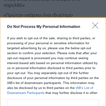
παρελθόν.
«Πρώτον υπάρχει ένα ιδιαίτερο
χαρακτηριστικό, δεν υπάρχει καμία
πληροφορία. Οι μόνες πληροφορίες που
Do Not Process My Personal Information
μπορεί να αντλήσουν οι διωκτικές αρχές και
If you wish to opt-out of the sale, sharing to third parties, or
τα εργαλεία τα οποία έχουν στη διάθεσή
processing of your personal or sensitive information for
τους είναι η άρση του απορρήτου του
targeted advertising by us, please use the below opt-out
τηλεφώνου, που πιστεύω ότι θα είναι πάρα
section to confirm your selection. Please note that after your
πολύ χρήσιμη για την λύση αυτής της
opt-out request is processed you may continue seeing
interest-based ads based on personal information utilized by
εξίσωσης.
Η ανακριτική επιστήμη
, και λέω
us or personal information disclosed to third parties prior to
ανακριτική επιστήμη, διότι όταν κάποιος
your opt-out. You may separately opt-out of the further
λέει την αλήθεια πάντα θα λέει τα ίδια όσες
disclosure of your personal information by third parties on the
φορές κι αν ερωτηθεί για ένα συγκεκριμένο
IAB’s list of downstream participants. This information may
θέμα. Εδώ λοιπόν οι άνθρωποι οι οποίοι
also be disclosed by us to third parties on the
IAB’s List of
Downstream Participants
that may further disclose it to other
έχουν κληθεί να καταθέσουν και θα
third parties.
ξανακληθούν, όποιος ενδεχομένως δεν έχει