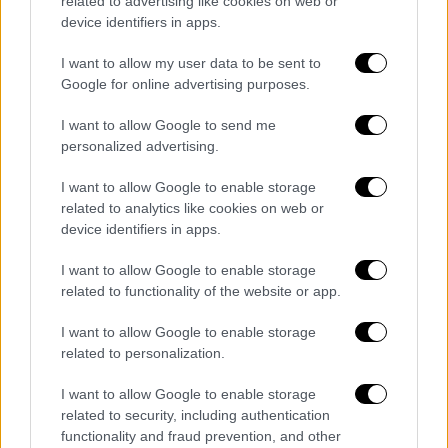
related to advertising like cookies on web or
εξάμηνο του 2027, ενώ η παραλαβή θα
device identifiers in apps.
εξελιχθεί σταδιακά.
I want to allow my user data to be sent to
Όσον αφορά τους Blues IC
, ανήκουν στη νέα
Google for online advertising purposes.
γενιά υβριδικών τρένων και στο ελληνικό
I want to allow Google to send me
δίκτυο δεν μπορούν να λειτουργήσουν ως
personalized advertising.
ηλεκτρικοί, καθώς δεν μπορούν να
αξιοποιήσουν την
ηλεκτροκίνηση αφού δεν
I want to allow Google to enable storage
related to analytics like cookies on web or
έχουν κατασκευαστεί
με τις τεχνικές
device identifiers in apps.
προδιαγραφές του εγχώριου συστήματος
ηλεκτροδότησης και δεν είναι συμβατοί με
I want to allow Google to enable storage
την τάση.
related to functionality of the website or app.
Αναπτύσσουν ταχύτητα
έως 160 χλμ./ώρ
α
I want to allow Google to enable storage
related to personalization.
και χρησιμοποιούν κινητήρες
diesel
τελευταίας γενιάς
σε συνδυασμό με
I want to allow Google to enable storage
μπαταρίες υψηλής ισχύος, οι οποίες
related to security, including authentication
επιτρέπουν την κίνηση χωρίς χρήση
functionality and fraud prevention, and other