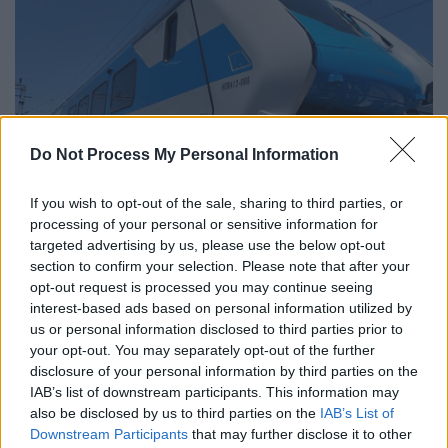
Do Not Process My Personal Information
Νέα τρένα στις ράγες από τα τέλη 2026
If you wish to opt-out of the sale, sharing to third parties, or
processing of your personal or sensitive information for
Τα νέα τρένα
targeted advertising by us, please use the below opt-out
section to confirm your selection. Please note that after your
Σε ό,τι αφορά τα δύο πρώτα καινούρια τρένα,
opt-out request is processed you may continue seeing
πρόκειται για υβριδικά Intercity HTR 412
interest-based ads based on personal information utilized by
us or personal information disclosed to third parties prior to
Blues της Hitachi Rail, τα οποία παραχωρεί
your opt-out. You may separately opt-out of the further
στη Hellenic Train ο ιταλικός όμιλος
Ferrovie
disclosure of your personal information by third parties on the
dello Stato
μέσω μίσθωσης, στο πλαίσιο της
IAB’s list of downstream participants. This information may
συμφωνίας που υπεγράφη το 2025 μεταξύ
also be disclosed by us to third parties on the
IAB’s List of
της ελληνικής κυβέρνησης και της ιταλικής
Downstream Participants
that may further disclose it to other