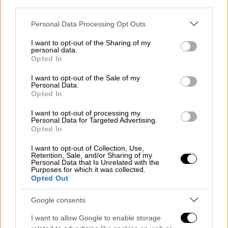
third parties.
πλευράς.
Please note that this website/app uses one or more Google
Personal Data Processing Opt Outs
Ωστόσο, η πραγματική ανανέωση του στόλου
services and may gather and store information including but
θα έρθει με τους 23 νέους ηλεκτρικούς
not limited to your visit or usage behaviour. You may click to
I want to opt-out of the Sharing of my
personal data.
grant or deny consent to Google and its third-party tags to
συρμούς Coradia Stream της Alstom, οι
Opted In
use your data for below specified purposes in below Google
οποίοι αποτελούν τη μεγαλύτερη επένδυση
consent section.
I want to opt-out of the Sale of my
που έχει ανακοινωθεί για επιβατικό τροχαίο
Personal Data.
υλικό τις τελευταίες δεκαετίες. Η
Opted In
προμήθειά τους υπολογίζεται σε περίπου
I want to opt-out of processing my
360 εκατ. ευρώ και αποτελούν τον βασικό
Personal Data for Targeted Advertising.
Opted In
κορμό του επενδυτικού προγράμματος των
420 εκατ. ευρώ που έχει αναλάβει να
I want to opt-out of Collection, Use,
Retention, Sale, and/or Sharing of my
υλοποιήσει η Hellenic Train στο πλαίσιο της
Personal Data that Is Unrelated with the
Purposes for which it was collected.
νέας συμφωνίας με το Ελληνικό Δημόσιο.
Opted Out
Σύμφωνα με τον σημερινό σχεδιασμό
, οι
Google consents
πρώτοι Coradia Stream αναμένεται να
I want to allow Google to enable storage
αρχίσουν να παραδίδονται από το δεύτερο