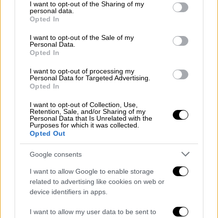
Ελλάδα
|
09.07.2026 11:00
not limited to your visit or usage behaviour. You may click to
I want to opt-out of the Sharing of my
personal data.
Πέθανε η Πάολα Ρεβενιώτη - Ηταν
grant or deny consent to Google and its third-party tags to
Opted In
use your data for below specified purposes in below Google
πρωτοπόρα φυσιογνωμία του
consent section.
ελληνικού ΛΟΑΤΚΙ+ κινήματος
I want to opt-out of the Sale of my
Personal Data.
Opted In
Ελλάδα
|
09.07.2026 12:35
I want to opt-out of processing my
Personal Data for Targeted Advertising.
Σοκαριστικό βίντεο-ντοκουμέντο από
Opted In
τη στιγμή της έκρηξης στον
Ασπρόπυργο - Οι καταγγελίες
I want to opt-out of Collection, Use,
Retention, Sale, and/or Sharing of my
Personal Data that Is Unrelated with the
Purposes for which it was collected.
Opted Out
Παρότι δεν έκανε κάποια κίνηση να της
Google consents
επιτεθεί, εκείνη τρόμαξε, έφτασε μέχρι την
I want to allow Google to enable storage
κουζίνα, άρπαξε ένα μπρίκι και τον έτρεψε
related to advertising like cookies on web or
σε φυγή.
device identifiers in apps.
Ο άνδρας εντοπίστηκε αργότερα από
I want to allow my user data to be sent to