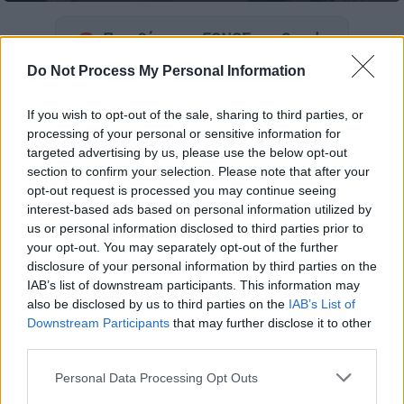
Προσθέστε το ΕΘΝΟΣ στη Google
Do Not Process My Personal Information
Στιγμές τρόμου και αγωνίας βίωσε μια
γυναίκα στα
Τρίκαλα
καθώς
ξυπνώντας το
If you wish to opt-out of the sale, sharing to third parties, or
πρωί της Πέμπτης, είδε έναν άγνωστο να
processing of your personal or sensitive information for
targeted advertising by us, please use the below opt-out
βρίσκεται μέσα στην κρεβατοκάμαρα και
section to confirm your selection. Please note that after your
δίπλα στο κρεβάτι της
.
opt-out request is processed you may continue seeing
interest-based ads based on personal information utilized by
Όπως αναφέρει το
trikalaopinion.gr
, ο άνδρας
us or personal information disclosed to third parties prior to
είχε φύγει νωρίτερα από το σπίτι του και
your opt-out. You may separately opt-out of the further
κάτω από συνθήκες που παραμένουν
disclosure of your personal information by third parties on the
IAB’s list of downstream participants. This information may
άγνωστες, κατάφερε να μπει στην οικία και
also be disclosed by us to third parties on the
IAB’s List of
στο υπνοδωμάτιο της γυναίκας
.
Downstream Participants
that may further disclose it to other
third parties.
ΔΙΑΒΑΣΤΕ ΕΠΙΣΗΣ
Please note that this website/app uses one or more Google
Personal Data Processing Opt Outs
services and may gather and store information including but