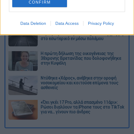
CONFIRM
Διαβάστε ακόμη
Data Deletion
Data Access
Privacy Policy
Εκτελέσεις, συλλήψεις και νέοι
περιορισμοί: Το Ιράν σκληραίνει τη γραμμή
στο εσωτερικό εν μέσω πολέμου
Η πρώτη δήλωση της οικογένειας της
38χρονης Βρετανίδας που δολοφονήθηκε
στην Κυψέλη
Ντύθηκε «Χάρος», ανέβηκε στην οροφή
νοσοκομείου και κοιτούσε επίμονα τους
ασθενείς
«Όχι γκέι 17 Pro, αλλά σπασμένο 11άρι»:
Ρώσοι διαλύουν τα iPhone τους στο TikTok
για να... γίνουν πιο άνδρες