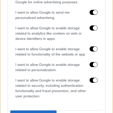
Google for online advertising purposes.
αστυνομικούς και
οδηγήθηκε στην
ψυχιατρική κλινική του Γενικού
I want to allow Google to send me
Νοσοκομείου Τρικάλων, όπου εξετάζεται
.
personalized advertising.
Αξιο αναφοράς είναι ότι κατά τη μεταφορά
I want to allow Google to enable storage
του φέρεται να είχε ασυνάρτητο λόγο.
related to analytics like cookies on web or
device identifiers in apps.
I want to allow Google to enable storage
Τα σχολιά σας δημοσιεύονται άμεσα με δική σας ευθύνη. Το
related to functionality of the website or app.
ΕΘΝΟΣ θα παρεμβαίνει και τα προσβλητικά σχόλια θα
διαγράφονται
I want to allow Google to enable storage
related to personalization.
I want to allow Google to enable storage
related to security, including authentication
functionality and fraud prevention, and other
user protection.
καταχώρηση