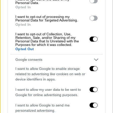
θα αποβλέπουν στον περιορισμό της
Personal Data.
Opted In
ζήτησης. Συγκεκριμένα στην έκθεση
αναφέρεται ρητά ότι «το μέγεθος των
I want to opt-out of processing my
Personal Data for Targeted Advertising.
υπερβολικών χρεώσεων μέσω του clawback
Opted In
υπογραμμίζει την ανάγκη για την εφαρμογή
διαρθρωτικών μέτρων που αποσκοπούν στη
I want to opt-out of Collection, Use,
Retention, Sale, and/or Sharing of my
συγκράτηση της ζήτησης και ορισμένα
Personal Data that Is Unrelated with the
Purposes for which it was collected.
πρόσφατα μέτρα ενδέχεται να επιδεινώσουν
Opted Out
την κατάσταση. Είναι επιτακτική η ανάγκη
Google consents
για την πλήρη κι ουσιαστική εφαρμογή -και
όχι απλή νομοθέτηση- των διαρθρωτικών
I want to allow Google to enable storage
αλλαγών, συμπεριλαμβανομένων των
related to advertising like cookies on web or
device identifiers in apps.
θεραπευτικών πρωτοκόλλων, της επιτροπής
διαπραγμάτευσης, της κεντρικής
I want to allow my user data to be sent to
διαδικασίας προμηθειών, των μητρώων
Google for online advertising purposes.
ασθενών για φάρμακα υψηλού κόστους, της
I want to allow Google to send me
παρακολούθησης και του ελέγχου των
personalized advertising.