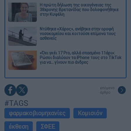
Η πρώτη δήλωση της οικογένειας της
38χρονης Βρετανίδας που δολοφονήθηκε
στην Κυψέλη
Ντύθηκε «Χάρος», ανέβηκε στην οροφή
νοσοκομείου και κοιτούσε επίμονα τους
ασθενείς
«Όχι γκέι 17 Pro, αλλά σπασμένο 11άρι»:
Ρώσοι διαλύουν τα iPhone τους στο TikTok
για να... γίνουν πιο άνδρες
επόμενο
άρθρο
#TAGS
φαρμακοβιομηχανίες
Κομισιόν
έκθεση
ΣΦΕΕ