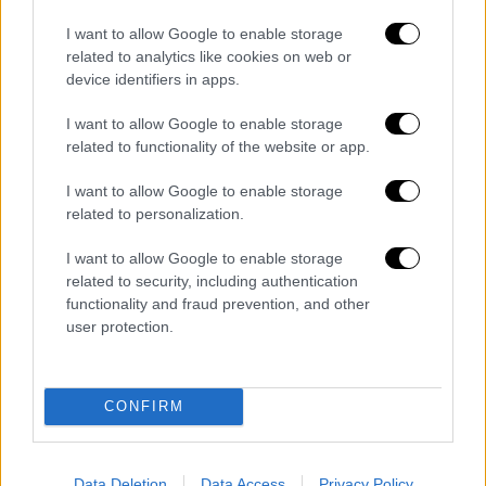
συνταγών από τους γιατρούς και της
I want to allow Google to enable storage
χορήγησης φαρμάκων από τους
related to analytics like cookies on web or
φαρμακοποιούς».
device identifiers in apps.
Το πιο σημαντικό σημείο της έκθεσης,
I want to allow Google to enable storage
σχετικά με αυτό το θέμα ωστόσο, είναι
related to functionality of the website or app.
εκείνο που αναφέρεται στην ανάγκη να
I want to allow Google to enable storage
υπάρξει συνυπευθυνότητα μεταξύ της
related to personalization.
Πολιτείας και των φαρμακευτικών εταιριών,
τονίζοντας ότι: «Εάν ο μηχανισμός clawback
I want to allow Google to enable storage
related to security, including authentication
δεν επανεξεταστεί για να διασφαλίσει ότι η
functionality and fraud prevention, and other
δομή κινήτρων του περιορίζει τον ηθικό
user protection.
κίνδυνο και βελτιώνει την ισορροπία της
κατανομής των βαρών μεταξύ του δημόσιου
τομέα και των ιδιωτικών εταιριών, η
CONFIRM
στρέβλωση αυτή μπορεί να συμβάλει στην
καθυστέρηση της εφαρμογής διαρθρωτικών
Data Deletion
Data Access
Privacy Policy