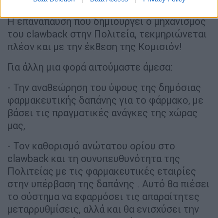
μέτρων».
Η επανάπαυση που δημιουργεί ο μηχανισμός
του clawback στην Πολιτεία, τεκμηριώνεται
πλέον και με την έκθεση της Κομισιόν!
Για άλλη μια φορά αιτούμαστε άμεσα:
- Την αναθεώρηση του ύψους της δημόσιας
φαρμακευτικής δαπάνης για το φάρμακο, με
βάσει τις πραγματικές ανάγκες της χώρας
μας,
- Τον καθορισμό ανώτατου ορίου στο
clawback και τη συνυπευθυνότητα της
Πολιτείας με τις φαρμακευτικές εταιρίες
στην υπέρβαση της δαπάνης . Αυτό θα πιέσει
το σύστημα να εφαρμόσει τις απαραίτητες
μεταρρυθμίσεις, αλλά και θα ενισχύσει την