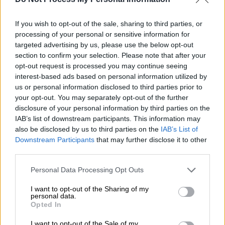
δυσκολίες στην συλλογή των ποσών,
δεδομένου ότι ένας αριθμός εταιριών
If you wish to opt-out of the sale, sharing to third parties, or
αδυνατούν να το καταβάλλουν και
processing of your personal or sensitive information for
οδηγούνται σε μακροχρόνιες ρυθμίσεις, ενώ
targeted advertising by us, please use the below opt-out
για όσους είναι εντελώς ασυνεπείς δεν
section to confirm your selection. Please note that after your
opt-out request is processed you may continue seeing
εφαρμόζονται οι συνέπειες του νόμου.
interest-based ads based on personal information utilized by
us or personal information disclosed to third parties prior to
Έτσι, αφενός δημιουργείται μια νέα γενιά
your opt-out. You may separately opt-out of the further
προβληματικών, υπερχρεωμένων
disclosure of your personal information by third parties on the
επιχειρήσεων, αφετέρου παραβιάζεται το
IAB’s list of downstream participants. This information may
δίκαιο του ανταγωνισμού αφού η
also be disclosed by us to third parties on the
IAB’s List of
Downstream Participants
that may further disclose it to other
μεταχείριση είναι ίδια είτε για εκείνους που
third parties.
το καταβάλλουν είτε για τους ασυνεπείς.
Please note that this website/app uses one or more Google
Personal Data Processing Opt Outs
Για να ελεγχθεί η κατάσταση προτείνεται
services and may gather and store information including but
στην έκθεση αυτό που ο ΣΦΕΕ φωνάζει εδώ
not limited to your visit or usage behaviour. You may click to
I want to opt-out of the Sharing of my
personal data.
grant or deny consent to Google and its third-party tags to
και χρόνια, ότι δηλαδή πρέπει να
Opted In
use your data for below specified purposes in below Google
υλοποιηθούν διαρθρωτικά μέτρα, τα οποία
consent section.
I want to opt-out of the Sale of my