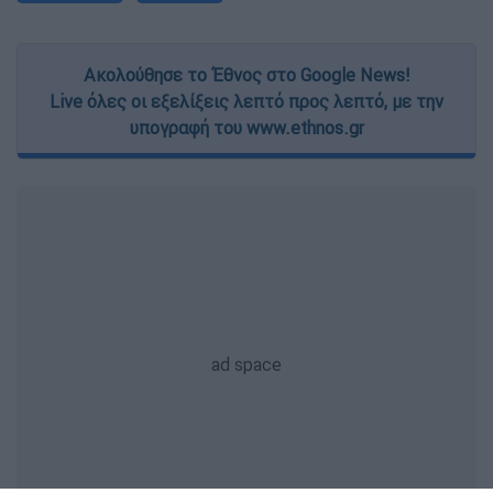
Ακολούθησε το Έθνος στο Google News!
Live όλες οι εξελίξεις λεπτό προς λεπτό, με την
υπογραφή του www.ethnos.gr