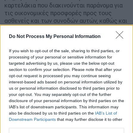
καρτελάκια που διακινούνται παράνομα για
τις οικονομικές προσφορές προς τους
ασθενείς και των συνοδών αυτών, καθώς και
για τον εντοπισμό παράνομων
αποκλειστικών σε συνεργασία με το
Do Not Process My Personal Information
προσωπικό ασφαλείας και χωρίς να θίγονται
ή να προσβάλλονται οι νοσηλευόμενοι».
If you wish to opt-out of the sale, sharing to third parties, or
processing of your personal or sensitive information for
targeted advertising by us, please use the below opt-out
section to confirm your selection. Please note that after your
opt-out request is processed you may continue seeing
interest-based ads based on personal information utilized by
us or personal information disclosed to third parties prior to
your opt-out. You may separately opt-out of the further
video
disclosure of your personal information by third parties on the
IAB’s list of downstream participants. This information may
also be disclosed by us to third parties on the
IAB’s List of
Downstream Participants
that may further disclose it to other
third parties.