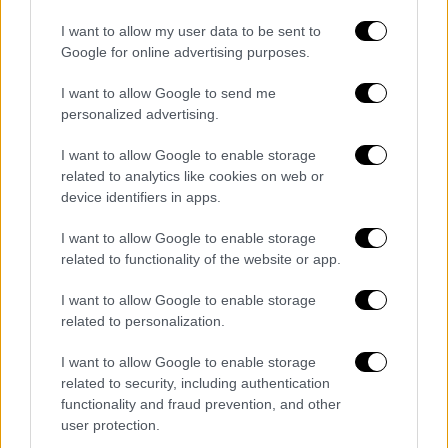
χαρακτηριστικά η ανακοίνωση.
I want to allow my user data to be sent to
Google for online advertising purposes.
Αναλυτικά τι αναφέρει το δελτίο Τύπου:
I want to allow Google to send me
«Να επέμβει ο Εισαγγελέας για το θάνατο
personalized advertising.
της άτυχης παράνομης αποκλειστικής στο
Νοσοκομείο της Νίκαιας.
I want to allow Google to enable storage
related to analytics like cookies on web or
Παράνομο έγγραφο του Διοικητή 3 ημέρες
device identifiers in apps.
πριν το θάνατό της που αναθέτει τον
εντοπισμό των παράνομων αποκλειστικών
I want to allow Google to enable storage
σε πενταμελή επιτροπή νόμιμων
related to functionality of the website or app.
αποκλειστικών
I want to allow Google to enable storage
related to personalization.
Περιήλθε στην κατοχή μας έγγραφο που
υπογράφει ο Διοικητής του Νοσοκομείου
I want to allow Google to enable storage
Νίκαιας και η Διευθύντρια Νοσηλευτικής
related to security, including authentication
Υπηρεσία, με το οποίο παράνομα ανατίθεται
functionality and fraud prevention, and other
user protection.
ο έλεγχος και ο εντοπισμός παράνομων