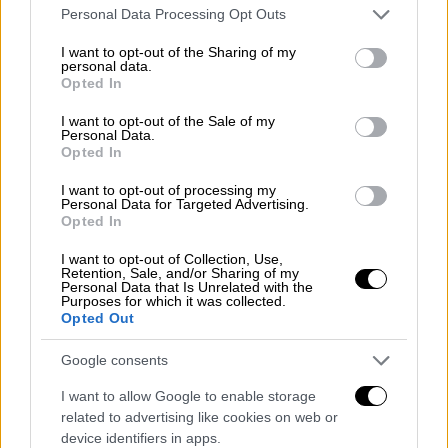
Please note that this website/app uses one or more Google
Personal Data Processing Opt Outs
Να επέμβει ο εισαγγελέας λέει η
services and may gather and store information including but
ΠΟΕΔΗΝ
not limited to your visit or usage behaviour. You may click to
I want to opt-out of the Sharing of my
personal data.
grant or deny consent to Google and its third-party tags to
Opted In
Από την μεριά της η ΠΟΕΔΗΝ ζητά να
use your data for below specified purposes in below Google
consent section.
παρέμβει ο εισαγγελέας για το θάνατο της
I want to opt-out of the Sale of my
Personal Data.
άτυχης παράνομης αποκλειστικής, καθώς το
Opted In
έγγραφο του Διοικητή είναι «άκρως
I want to opt-out of processing my
παράνομη πράξη», αφού οι νόμιμοι
Personal Data for Targeted Advertising.
αποκλειστικοί δεν έχουν καμία υπηρεσιακή
Opted In
ιδιότητα στο Νοσοκομείο. «Η εγκύκλιος
I want to opt-out of Collection, Use,
Πολάκη ορίζει τη φύλαξη του Νοσοκομείου
Retention, Sale, and/or Sharing of my
Personal Data that Is Unrelated with the
και το Νοσηλευτικό ως υπεύθυνους για τον
Purposes for which it was collected.
Opted Out
εντοπισμό των παράνομων αποκλειστικών.
Φυσικά εμείς διαφωνούμε με την εγκύκλιο
Google consents
στο σκέλος που ανατίθεται ο έλεγχος στο
I want to allow Google to enable storage
Νοσηλευτικό προσωπικό καθ’ ότι δεν είναι
related to advertising like cookies on web or
στα καθήκοντά του», αναφέρει
device identifiers in apps.