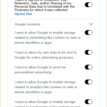
Retention, Sale, and/or Sharing of my
Ελλάδα
|
22.08.2025 23:10
Personal Data that Is Unrelated with the
Purposes for which it was collected.
Σε κρίσιμη κατάσταση νοσηλεύεται στο
Opted Out
Γενικό Κρατικό Νοσοκομείο Νίκαιας ο
Τομ Γκρίνγουντ - Πώς έγινε το σοβαρό
Google consents
ατύχημα
I want to allow Google to enable storage
related to advertising like cookies on web or
Έχει επίσης εντοπιστεί αιμορραγία και
device identifiers in apps.
θλάση στον εγκέφαλο, ενώ μέχρι τις 2 το
πρωί βρισκόταν στο χειρουργείο, όπου του
I want to allow my user data to be sent to
έγινε και σπληνεκτομή
Google for online advertising purposes.
I want to allow Google to send me
personalized advertising.
I want to allow Google to enable storage
related to analytics like cookies on web or
device identifiers in apps.
I want to allow Google to enable storage
related to functionality of the website or app.