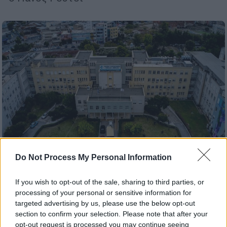
Do Not Process My Personal Information
If you wish to opt-out of the sale, sharing to third parties, or
Ελλάδα
|
18.09.2025 20:28
processing of your personal or sensitive information for
Μυστήριο στο Κρατικό Νίκαιας: Άνδρας
targeted advertising by us, please use the below opt-out
εμφανίστηκε με τραύμα από όπλο -
section to confirm your selection. Please note that after your
Ισχυρίστηκε ότι τον πυροβόλησε οδηγός
opt-out request is processed you may continue seeing