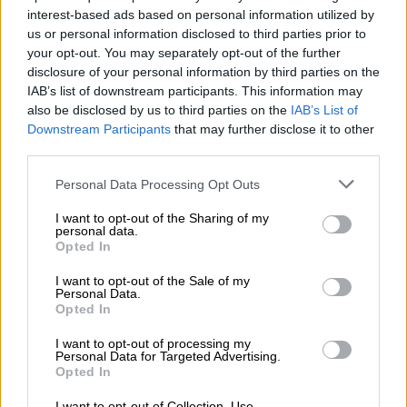
interest-based ads based on personal information utilized by
ΙΧ
us or personal information disclosed to third parties prior to
Ο άνδρας ισχυρίζεται ότι δέχθηκε
your opt-out. You may separately opt-out of the further
πυροβολισμούς ενώ περπατούσε, από τον
disclosure of your personal information by third parties on the
IAB’s list of downstream participants. This information may
άγνωστο οδηγό
also be disclosed by us to third parties on the
IAB’s List of
Downstream Participants
that may further disclose it to other
third parties.
Please note that this website/app uses one or more Google
Personal Data Processing Opt Outs
services and may gather and store information including but
not limited to your visit or usage behaviour. You may click to
I want to opt-out of the Sharing of my
personal data.
grant or deny consent to Google and its third-party tags to
Opted In
use your data for below specified purposes in below Google
consent section.
I want to opt-out of the Sale of my
Personal Data.
Opted In
I want to opt-out of processing my
Personal Data for Targeted Advertising.
Opted In
I want to opt-out of Collection, Use,