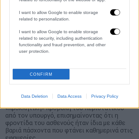
I want to allow Google to enable storage
related to personalization.
I want to allow Google to enable storage
related to security, including authentication
functionality and fraud prevention, and other
Υγεία
|
22.08.2025 12:21
user protection.
Γενικό Κρατικό Νίκαιας: «Τηλεφωνικές
πιέσεις» για τον δισεκατομμυριούχο
πολυτραυματία καταγγέλλουν οι
CONFIRM
εργαζόμενοι
Το σωματείο των εργαζομένων στο
Data Deletion
Data Access
Privacy Policy
νοσοκομείο της Νίκαιας καταδίκασε την
«προκλητική» προβολή του περιστατικού
από τον υπουργό, επισημαίνοντας ότι η
φροντίδα του ασθενούς ήταν ίδια με κάθε
βαριά πάσχοντα που φτάνει καθημερινά στις
εφημερίες