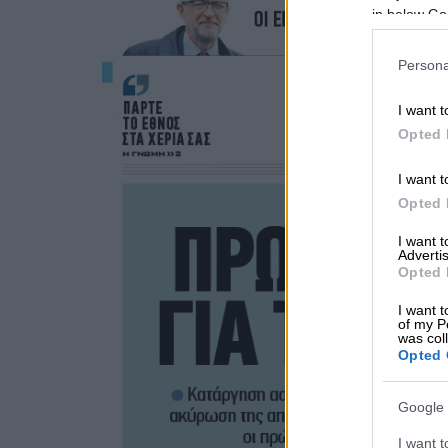
in below Go
Persona
I want t
Opted 
I want t
Opted 
I want 
Advertis
Opted 
I want t
of my P
was col
Opted 
Google 
I want t