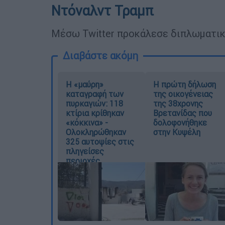
Ντόναλντ Τραμπ
Μέσω Twitter προκάλεσε διπλωματικ
Διαβάστε ακόμη
Η «μαύρη»
Η πρώτη δήλωση
καταγραφή των
της οικογένειας
πυρκαγιών: 118
της 38χρονης
κτίρια κρίθηκαν
Βρετανίδας που
«κόκκινα» -
δολοφονήθηκε
Ολοκληρώθηκαν
στην Κυψέλη
325 αυτοψίες στις
πληγείσες
περιοχές