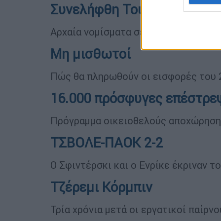
Συνελήφθη Τούρκος στον Έ
Αρχαία νομίσματα σε τάπερ με... ντο
Μη μισθωτοί
Πώς θα πληρωθούν οι εισφορές του 
16.000 πρόσφυγες επέστρεψ
Πρόγραμμα οικειοθελούς αποχώρησ
ΤΣΒΟΛΕ-ΠΑΟΚ 2-2
Ο Σφιντέρσκι και ο Ενρίκε έκριναν τ
Τζέρεμι Κόρμπιν
Τρία χρόνια μετά οι εργατικοί παίρνου