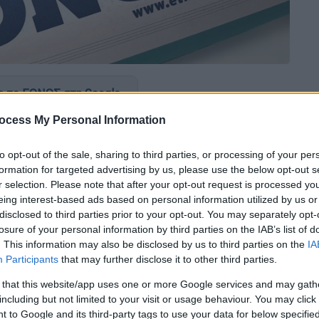
 το ΕΘΝΟΣ στη Google
ocess My Personal Information
υβέρνηση
to opt-out of the sale, sharing to third parties, or processing of your per
formation for targeted advertising by us, please use the below opt-out s
r selection. Please note that after your opt-out request is processed y
 Ποινικού Κώδικα και ακύρωση της απλής
eing interest-based ads based on personal information utilized by us or
οίκηση οι πρώτες κυβερνητικές
disclosed to third parties prior to your opt-out. You may separately opt-
losure of your personal information by third parties on the IAB’s list of
. This information may also be disclosed by us to third parties on the
IA
ετές παράδοσης-παραλαβής στα υπουργεία
Participants
that may further disclose it to other third parties.
 that this website/app uses one or more Google services and may gath
including but not limited to your visit or usage behaviour. You may click 
 to Google and its third-party tags to use your data for below specifi