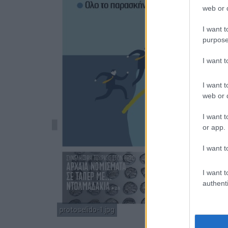
web or d
I want t
purpose
I want 
I want t
web or d
I want t
or app.
I want t
I want t
authenti
protoselido-1.jpg