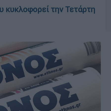
υ κυκλοφορεί την Τετάρτη