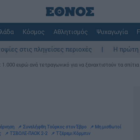
λάδα
Κόσμος
Αθλητισμός
Ψυχαγωγία
F
ς πληγείσες περιοχές
Η πρώτη δήλωση τη
1.000 ευρώ ανά τετραγωνικό για να ξαναχτιστούν τα σπίτια
βέρνηση
📌 Συνελήφθη Τούρκος στον Έβρο
📌 Μη μισθωτοί
ς
📌 ΤΣΒΟΛΕ-ΠΑΟΚ 2-2
📌 Τζέρεμι Κόρμπιν