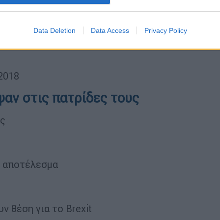
βρο
λμαδάκια
Data Deletion
Data Access
Privacy Policy
2018
αν στις πατρίδες τους
ης
ο αποτέλεσμα
ν θέση για το Brexit