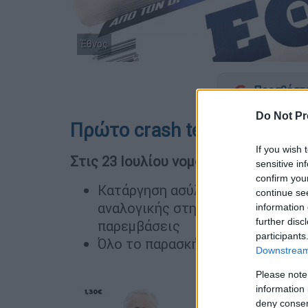
Έθνος
Προσθέστε
Do Not Pr
Πρώτο crash test για την κ
If you wish 
Στις 23 Ιουλίου νομοσχέδιο-φωτιά
sensitive in
confirm you
Κατάργηση ασύλου, τροποποίηση
continue se
αναλογικής στην Τοπική Αυτοδι
information 
further disc
παρεμβάσεις
participants
Όλο το παρασκήνιο από τις τελ
Downstream 
Please note
information 
deny consent