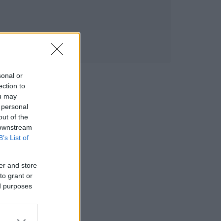
sonal or
ection to
ou may
 personal
out of the
 downstream
B’s List of
er and store
to grant or
ed purposes