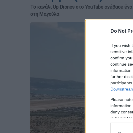
Το κανάλι Up Drones στο YouTube ανέβασε ένα
στη Μαγούλα
Do Not Pr
If you wish 
sensitive in
confirm you
continue se
information 
further disc
participants
Downstream 
Please note
information 
deny consent
in below Go