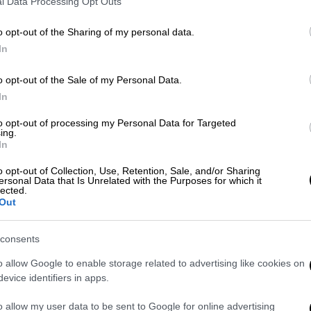
l Data Processing Opt Outs
o opt-out of the Sharing of my personal data.
In
 το ΕΘΝΟΣ στη Google
o opt-out of the Sale of my Personal Data.
In
επίκεντρο του ισχυρού
σεισμού
των 5,1
to opt-out of processing my Personal Data for Targeted
es, μεταφέροντας εντυπωσιακές εικόνες
ing.
In
κής
.
o opt-out of Collection, Use, Retention, Sale, and/or Sharing
ersonal Data that Is Unrelated with the Purposes for which it
lected.
Out
consents
o allow Google to enable storage related to advertising like cookies on
evice identifiers in apps.
o allow my user data to be sent to Google for online advertising