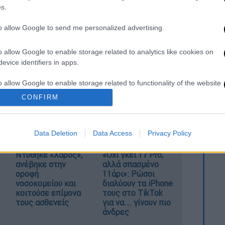
s.
video
to allow Google to send me personalized advertising.
o allow Google to enable storage related to analytics like cookies on
evice identifiers in apps.
o allow Google to enable storage related to functionality of the website
CONFIRM
o allow Google to enable storage related to personalization.
Data Deletion
Data Access
Privacy Policy
o allow Google to enable storage related to security, including
cation functionality and fraud prevention, and other user protection.
Ντύθηκε «Χάρος»,
«Όχι γκέι 17 Pro,
ανέβηκε στην
αλλά σπασμένο
οροφή
11άρι»: Ρώσοι
νοσοκομείου και
διαλύουν τα iPhone
κοιτούσε επίμονα
τους στο TikTok
τους ασθενείς
για να... γίνουν πιο
άνδρες