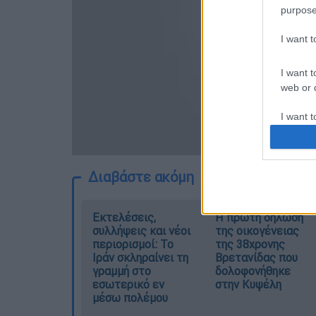
purpose
I want 
I want t
web or d
I want t
or app.
I want t
Διαβάστε ακόμη
I want t
authenti
Εκτελέσεις,
Η πρώτη δήλωση
συλλήψεις και νέοι
της οικογένειας
περιορισμοί: Το
της 38χρονης
Ιράν σκληραίνει τη
Βρετανίδας που
γραμμή στο
δολοφονήθηκε
εσωτερικό εν
στην Κυψέλη
μέσω πολέμου