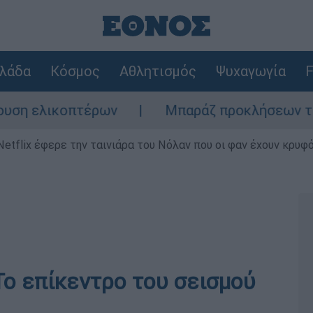
λάδα
Κόσμος
Αθλητισμός
Ψυχαγωγία
F
η ελικοπτέρων
Μπαράζ προκλήσεων της Άγκ
Netflix έφερε την ταινιάρα του Νόλαν που οι φαν έχουν κρυφό
Το επίκεντρο του σεισμού