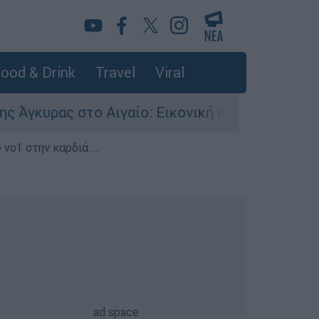
ood & Drink
Travel
Viral
υρας στο Αιγαίο: Εικονική αερομαχία ανάμεσα σ
 νο1 στην καρδιά...