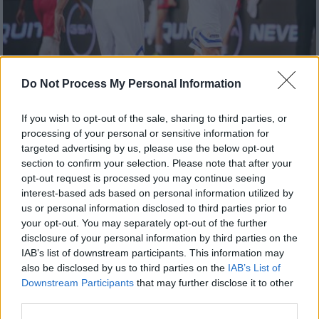
Do Not Process My Personal Information
Αθλητισμός
|
19.07.2019 23:13
Eurobasket 2021: Οι πιθανοί αντίπαλοι
If you wish to opt-out of the sale, sharing to third parties, or
processing of your personal or sensitive information for
της Εθνικής Ελλάδας στα προκριματικά
targeted advertising by us, please use the below opt-out
Η FIBA ανακοίνωσε τα γκρουπ
section to confirm your selection. Please note that after your
δυναμικότητας και η Εθνική Ελλάδας
opt-out request is processed you may continue seeing
interest-based ads based on personal information utilized by
μαθαίνει τους αντιπάλους της για την
us or personal information disclosed to third parties prior to
προκριματική φάση του Eurobasket 2021,
your opt-out. You may separately opt-out of the further
την Δευτέρα (22/7, 13.15)
disclosure of your personal information by third parties on the
IAB’s list of downstream participants. This information may
also be disclosed by us to third parties on the
IAB’s List of
Downstream Participants
that may further disclose it to other
third parties.