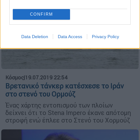
CONFIRM
Data Deletion
Data Access
Privacy Policy
Κόσμος
|
19.07.2019 22:54
Βρετανικό τάνκερ κατέσχεσε το Ιράν
στο στενό του Ορμούζ
Ένας χάρτης εντοπισμού των πλοίων
δείχνει ότι το Stena Impero έκανε απότομη
στροφή ενώ έπλεε στο Στενό του Χορμούζ