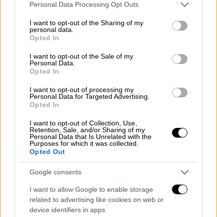
Please note that this website/app uses one or more Google
Personal Data Processing Opt Outs
services and may gather and store information including but
not limited to your visit or usage behaviour. You may click to
I want to opt-out of the Sharing of my
personal data.
grant or deny consent to Google and its third-party tags to
Opted In
use your data for below specified purposes in below Google
consent section.
I want to opt-out of the Sale of my
Personal Data.
Opted In
I want to opt-out of processing my
Personal Data for Targeted Advertising.
Opted In
Αθλητισμός
|
19.07.2019 23:09
ΑΕΚ: Ηρθε ο Ολιβέιρα, Σάββατο πέφτουν
I want to opt-out of Collection, Use,
Retention, Sale, and/or Sharing of my
οι υπογραφές (pics)
Personal Data that Is Unrelated with the
Purposes for which it was collected.
Opted Out
Στην Αθήνα, για λογαριασμό της ΑΕΚ, ο
Πορτογάλος επιθετικός Νέλσον Ολιβέιρα
Google consents
I want to allow Google to enable storage
related to advertising like cookies on web or
device identifiers in apps.