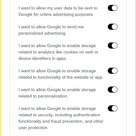
I want to allow my user data to be sent to
Google for online advertising purposes.
I want to allow Google to send me
personalized advertising.
I want to allow Google to enable storage
related to analytics like cookies on web or
device identifiers in apps.
I want to allow Google to enable storage
Ελλάδα
|
19.07.2019 23:02
related to functionality of the website or app.
Κιάτο: «Έθαψα τη μητέρα μου για τη
σύνταξή της»
I want to allow Google to enable storage
related to personalization.
Ομολόγησε στους αστυνομικούς ότι
σκότωσε τη μητέρα του για να πάρει τη
I want to allow Google to enable storage
σύνταξή της
related to security, including authentication
functionality and fraud prevention, and other
user protection.