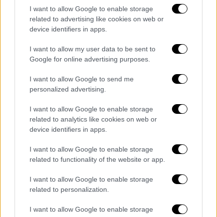
I want to allow Google to enable storage
related to advertising like cookies on web or
device identifiers in apps.
I want to allow my user data to be sent to
Google for online advertising purposes.
I want to allow Google to send me
Σε μια πολεμική ενέργεια, λοιπόν, κατά του
personalized advertising.
ελληνικού λαού, ενώ η Ελλάδα τιμούσε την
I want to allow Google to enable storage
κοίμηση της Θεοτόκου και τη μετάστασή της
related to analytics like cookies on web or
στους Ουρανούς, το ιταλικό υποβρύχιο
device identifiers in apps.
«Delfino», τορπιλίζει το καταδρομικό «Έλλη»,
που είχε αγκυροβολήσει στο λιμάνι της
I want to allow Google to enable storage
related to functionality of the website or app.
Τήνου.
I want to allow Google to enable storage
Υπερήφανο και σημαιοστολισμένο, το «Έλλη»
related to personalization.
και το μαρτυρικό πλήρωμά του, πριν από 79
χρόνια, πέφτουν από το άνανδρο χτύπημα
I want to allow Google to enable storage