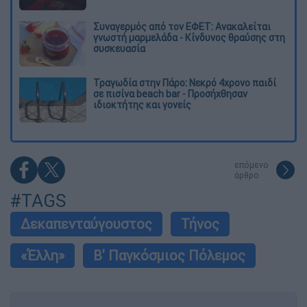
Συναγερμός από τον ΕΦΕΤ: Ανακαλείται
γνωστή μαρμελάδα - Κίνδυνος θραύσης στη
συσκευασία
Τραγωδία στην Πάρο: Νεκρό 4χρονο παιδί
σε πισίνα beach bar - Προσήχθησαν
ιδιοκτήτης και γονείς
επόμενο
άρθρο
#TAGS
Δεκαπενταύγουστος
Τήνος
«Έλλη»
Β' Παγκόσμιος Πόλεμος