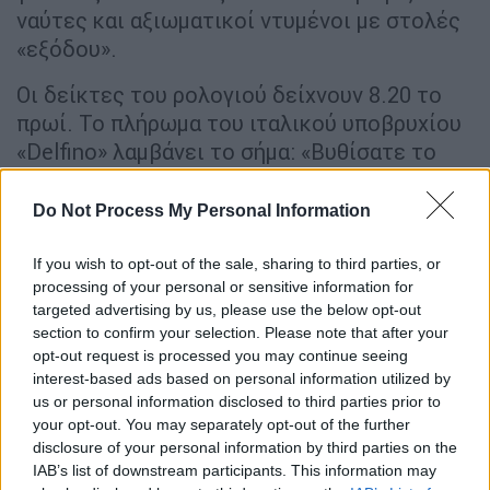
ναύτες και αξιωματικοί ντυμένοι με στολές
«εξόδου».
Οι δείκτες του ρολογιού δείχνουν 8.20 το
πρωί. Το πλήρωμα του ιταλικού υποβρυχίου
«Delfino» λαμβάνει το σήμα: «Βυθίσατε το
“Έλλη”». 8.25: Ξαφνικά όλα παγώνουν και
άπαντες σιωπούν. «Τορπίλη ακριβώς στη
Do Not Process My Personal Information
μέση!». Η τορπίλη 053 Whitehead Fiume
πλησίαζε. Η τρομακτική έκρηξη σήκωσε το
If you wish to opt-out of the sale, sharing to third parties, or
processing of your personal or sensitive information for
πλοίο στον αέρα, κόβοντάς το στα δύο.
targeted advertising by us, please use the below opt-out
Άνδρες στη θάλασσα, κραυγές, πόνος,
section to confirm your selection. Please note that after your
νεκροί.
opt-out request is processed you may continue seeing
interest-based ads based on personal information utilized by
Εν τω μεταξύ, άλλες δύο τορπίλες
us or personal information disclosed to third parties prior to
εξερράγησαν πάνω στον λιμενοβραχίονα,
your opt-out. You may separately opt-out of the further
disclosure of your personal information by third parties on the
έχοντας προφανώς ως στόχο τα επιβατηγά
IAB’s list of downstream participants. This information may
που βρίσκονταν μέσα στο λιμάνι της Τήνου,