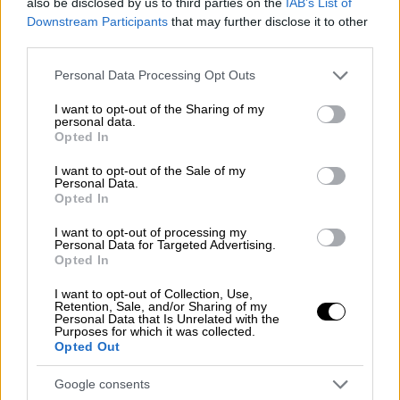
also be disclosed by us to third parties on the
IAB’s List of
τα «Έλση» και «Έσπερος». Προφανώς,
Downstream Participants
that may further disclose it to other
επρόκειτο για τρομοκρατική
third parties.
ενέργεια. Γρήγορα διαπιστώνεται ότι
Please note that this website/app uses one or more Google
Personal Data Processing Opt Outs
τορπίλη έχει πλήξει το «Έλλη» στο μέσον
services and may gather and store information including but
του δεξιού τμήματος της, κάτω από το
not limited to your visit or usage behaviour. You may click to
I want to opt-out of the Sharing of my
personal data.
grant or deny consent to Google and its third-party tags to
λεβητοστάσιο το οποίο εξερράγη. Από τύχη
Opted In
use your data for below specified purposes in below Google
δεν συμβαίνει το ίδιο και στην κοντινή
consent section.
I want to opt-out of the Sale of my
αποθήκη πυρομαχικών, ενδεχόμενο που θα
Personal Data.
Opted In
είχε ολέθριες συνέπειες για όλη τη Χώρα
της Τήνου.
I want to opt-out of processing my
Personal Data for Targeted Advertising.
Opted In
I want to opt-out of Collection, Use,
Retention, Sale, and/or Sharing of my
Personal Data that Is Unrelated with the
Purposes for which it was collected.
Opted Out
video
Google consents