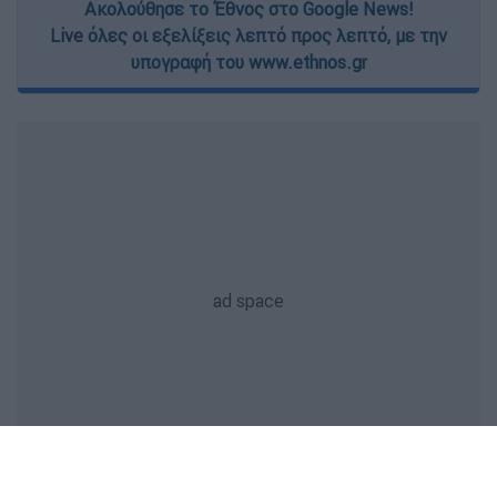
Ακολούθησε το Έθνος στο Google News!
Live όλες οι εξελίξεις λεπτό προς λεπτό, με την
υπογραφή του www.ethnos.gr