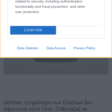
των ιταλικών δυνάμεων, εισερχόμενοι στο
related to security, including authentication
functionality and fraud prevention, and other
Πάνθεον των ηρώων του έθνους. Αθάνατοι!
user protection.
CONFIRM
video
Data Deletion
Data Access
Privacy Policy
Ωστόσο, το φρόνημα των Ελλήνων δεν
κάμπτεται ούτε τότε. Ο Μεταξάς σε