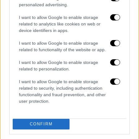
personalized advertising.
Δεκαπενταύγουστος: Χιλιάδες πιστοί
στην Τήνο προσκυνούν την εικόνα της
I want to allow Google to enable storage
Παναγίας
related to analytics like cookies on web or
device identifiers in apps.
Στην Τήνο «χτυπά» η καρδιάς της
Ορθοδοξίας σήμερα, ημέρα της Κοιμήσεως
I want to allow Google to enable storage
της Θεοτόκου
related to functionality of the website or app.
I want to allow Google to enable storage
related to personalization.
I want to allow Google to enable storage
related to security, including authentication
functionality and fraud prevention, and other
user protection.
CONFIRM