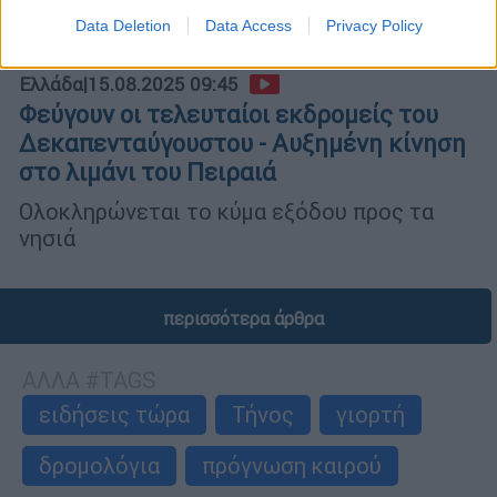
Data Deletion
Data Access
Privacy Policy
Ελλάδα
|
15.08.2025 09:45
Φεύγουν οι τελευταίοι εκδρομείς του
Δεκαπενταύγουστου - Αυξημένη κίνηση
στο λιμάνι του Πειραιά
Ολοκληρώνεται το κύμα εξόδου προς τα
νησιά
περισσότερα άρθρα
ΑΛΛΑ #TAGS
ειδήσεις τώρα
Τήνος
γιορτή
δρομολόγια
πρόγνωση καιρού