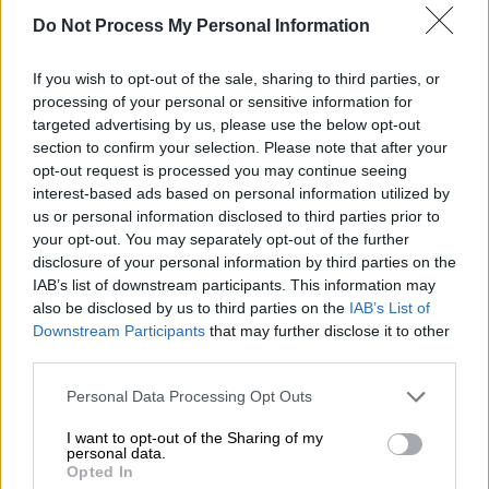
Do Not Process My Personal Information
If you wish to opt-out of the sale, sharing to third parties, or
processing of your personal or sensitive information for
targeted advertising by us, please use the below opt-out
section to confirm your selection. Please note that after your
opt-out request is processed you may continue seeing
interest-based ads based on personal information utilized by
us or personal information disclosed to third parties prior to
your opt-out. You may separately opt-out of the further
disclosure of your personal information by third parties on the
IAB’s list of downstream participants. This information may
also be disclosed by us to third parties on the
IAB’s List of
Downstream Participants
that may further disclose it to other
third parties.
Ελλάδα
|
15.08.2025 11:10
Δεκαπενταύγουστος: Μια Αθήνα άδεια
Please note that this website/app uses one or more Google
Personal Data Processing Opt Outs
services and may gather and store information including but
και απολαυστική - Έρημο τοπίο το
not limited to your visit or usage behaviour. You may click to
I want to opt-out of the Sharing of my
κέντρο της πόλης
personal data.
grant or deny consent to Google and its third-party tags to
Opted In
use your data for below specified purposes in below Google