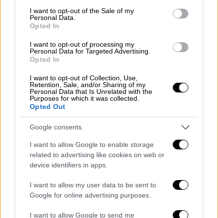
Μια πρωτεύουσα που θυμίζει άλλες εποχές,
consent section.
με τους κατοίκους της να την έχουν
I want to opt-out of the Sale of my
Personal Data.
εγκαταλείψει για τις καλοκαιρινές τους
Opted In
διακοπές
I want to opt-out of processing my
Personal Data for Targeted Advertising.
Opted In
I want to opt-out of Collection, Use,
Retention, Sale, and/or Sharing of my
Personal Data that Is Unrelated with the
Purposes for which it was collected.
Opted Out
Google consents
I want to allow Google to enable storage
related to advertising like cookies on web or
device identifiers in apps.
I want to allow my user data to be sent to
Google for online advertising purposes.
Ελλάδα
|
15.08.2025 10:10
I want to allow Google to send me