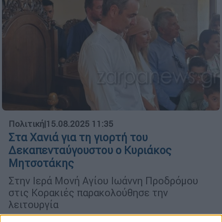
Πολιτική
|
15.08.2025 11:35
Στα Χανιά για τη γιορτή του
Δεκαπενταύγουστου ο Κυριάκος
Μητσοτάκης
Στην Ιερά Μονή Αγίου Ιωάννη Προδρόμου
στις Κορακιές παρακολούθησε την
λειτουργία