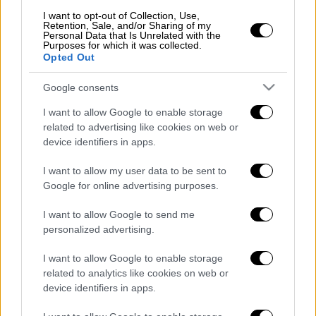
πλωτής κατασκευής συγκράτησης φερτών
I want to opt-out of Collection, Use,
Retention, Sale, and/or Sharing of my
υλικών στο ποτάμι πριν από το φράγμα
Personal Data that Is Unrelated with the
Purposes for which it was collected.
εντόπισαν ένα κρανίο μέσα στη λάσπη,
Opted Out
κάλτσες με οστά, το κάτω μέρος μιας
Google consents
φόρμας που είχε επίσης οστά και
υπολείμματα οστών, όπως και ένα ροζ
I want to allow Google to enable storage
παπούτσι αθλητικό. Από εκείνη τη στιγμή
related to advertising like cookies on web or
device identifiers in apps.
και έπειτα οι εργασίες καθαρισμού γίνονται
προσεκτικά, κάτι που ζήτησε και η ΕΛ.ΑΣ. με
I want to allow my user data to be sent to
έγγραφό της προς την αρμόδια υπηρεσία.
Google for online advertising purposes.
Η ιστορία, προφανώς, περιπλέκεται ακόμη
I want to allow Google to send me
περισσότερο, με την
ιατροδικαστική
personalized advertising.
υπηρεσία
αρχικά να καλείται να δώσει μια
I want to allow Google to enable storage
πρώτη εκτίμηση για τα νέα ευρήματα και τον
related to analytics like cookies on web or
έλεγχο DNA που θα γίνει στην Αθήνα να
device identifiers in apps.
ρίχνει το καθοριστικό «φως» στην υπόθεση.