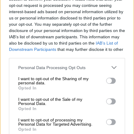
opt-out request is processed you may continue seeing
interest-based ads based on personal information utilized by
us or personal information disclosed to third parties prior to
Προσθέστε το ΕΘΝΟΣ στη Google
your opt-out. You may separately opt-out of the further
disclosure of your personal information by third parties on the
Ιδιαίτερος προβληματισμός για την υπόθεση
IAB’s list of downstream participants. This information may
της ανεύρεσης
ανθρώπινων οστών
στον
also be disclosed by us to third parties on the
IAB’s List of
Downstream Participants
that may further disclose it to other
Πηνειό
, κοντά στο φράγμα της
third parties.
Γυρτώνης. Μετά τα ευρήματα της
περασμένης Τρίτης, όταν και συλλέχθηκαν
Please note that this website/app uses one or more Google
Personal Data Processing Opt Outs
services and may gather and store information including but
οστά που κατά τις πρώτες πληροφορίες
not limited to your visit or usage behaviour. You may click to
I want to opt-out of the Sharing of my
ανήκουν σε άνδρα, σύμφωνα με το
personal data.
grant or deny consent to Google and its third-party tags to
Opted In
onlarissa.gr
, την Παρασκευή (4/10) οι
use your data for below specified purposes in below Google
εργαζόμενοι στην περιοχή βρέθηκαν
consent section.
I want to opt-out of the Sale of my
Personal Data.
μπροστά και σε άλλα μακάβρια ευρήματα.
Opted In
Υπενθυμίζεται πως πριν από την
I want to opt-out of processing my
Personal Data for Targeted Advertising.
ολοκλήρωση των εργασιών της Τρίτης οι
Opted In
εργαζόμενοι στο σημείο καθαρισμού της