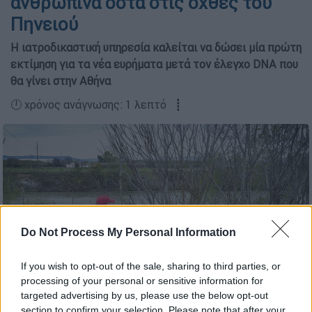
ανθρώπινα οστά στις όχθες του
Πηνειού
Η ιατροδικαστική υπηρεσία καλείται να δώσει μία πρώτη
εκτίμηση για τα νέα ευρήματα μετά τον έλεγχο DNA που
θα γίνει στην Αθήνα
🕛 χρόνος ανάγνωσης: 1 λεπτό ┋
Do Not Process My Personal Information
If you wish to opt-out of the sale, sharing to third parties, or
processing of your personal or sensitive information for
targeted advertising by us, please use the below opt-out
(Eurokinissi)
section to confirm your selection. Please note that after your