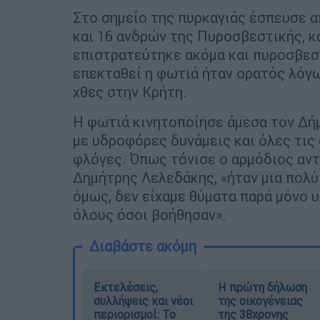
Στο σημείο της πυρκαγιάς έσπευσε α
και 16 ανδρών της Πυροσβεστικής, κ
επιστρατεύτηκε ακόμα και πυροσβεστ
επεκταθεί η φωτιά ήταν ορατός λόγ
χθες στην Κρήτη.
Η φωτιά κινητοποίησε άμεσα τον Δήμ
με υδροφόρες δυνάμεις και όλες τις 
φλόγες. Όπως τόνισε ο αρμόδιος αν
Δημήτρης Λελεδάκης, «ήταν μια πολύ
όμως, δεν είχαμε θύματα παρά μόνο υ
όλους όσοι βοήθησαν».
Διαβάστε ακόμη
Εκτελέσεις,
Η πρώτη δήλωση
συλλήψεις και νέοι
της οικογένειας
περιορισμοί: Το
της 38χρονης