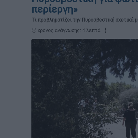
περίεργη»
Tι προβληματίζει την Πυροσβεστική σχετικά μ
🕛 χρόνος ανάγνωσης: 4 λεπτά ┋