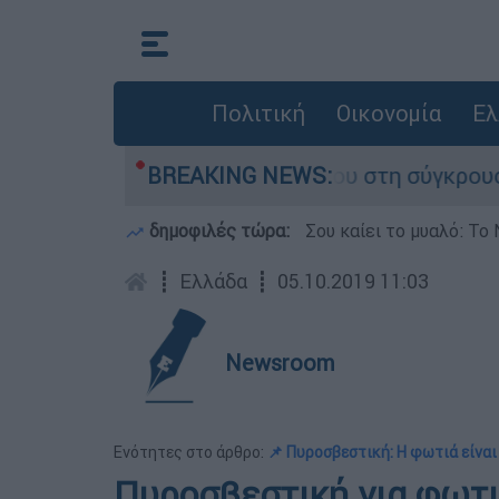
Πολιτική
Οικονομία
Ελ
ίγο που έχασε τη ζωή του στη σύγκρουση ελικο
BREAKING NEWS:
δημοφιλές τώρα:
Σου καίει το μυαλό: Το 
┋
Ελλάδα
┋
05.10.2019 11:03
Newsroom
Ενότητες στο άρθρο:
📌 Πυροσβεστική: Η φωτιά είναι
Πυροσβεστική για φωτι