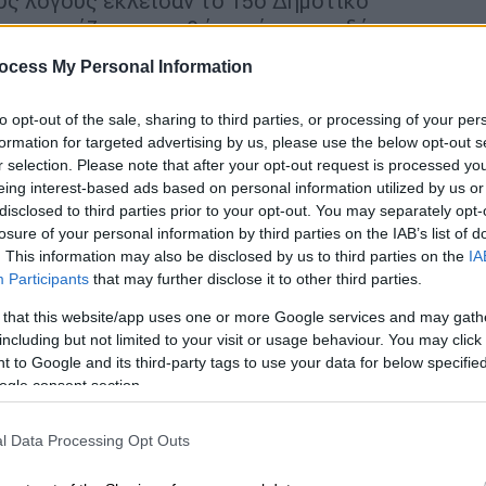
ούς λόγους έκλεισαν το 15ο Δημοτικό
 συστεγάζονται, καθώς επίσης και δύο
άτοικοι, αντικρίζοντας τις φλόγες να
ocess My Personal Information
ά τα σπίτια τους, βίωσαν εφιαλτικές
ροφορίες, φαίνεται να υπήρξαν
to opt-out of the sale, sharing to third parties, or processing of your per
ν περιοχή του Μασταμπά και ένα λίγο πριν
formation for targeted advertising by us, please use the below opt-out s
r selection. Please note that after your opt-out request is processed y
μοναδικό δάσος της περιοχής, το οποίο,
eing interest-based ads based on personal information utilized by us or
υροσβεστικής σώθηκε.
disclosed to third parties prior to your opt-out. You may separately opt-
losure of your personal information by third parties on the IAB’s list of
. This information may also be disclosed by us to third parties on the
IA
Participants
that may further disclose it to other third parties.
 that this website/app uses one or more Google services and may gath
including but not limited to your visit or usage behaviour. You may click 
 to Google and its third-party tags to use your data for below specifi
ogle consent section.
l Data Processing Opt Outs