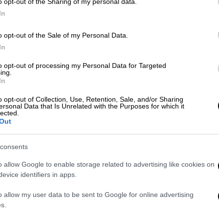
o opt-out of the Sharing of my personal data.
In
o opt-out of the Sale of my Personal Data.
In
to opt-out of processing my Personal Data for Targeted
ing.
In
πίτια η φωτιά (pics-vids)
πίτια η φωτιά (pics-vids)
o opt-out of Collection, Use, Retention, Sale, and/or Sharing
ersonal Data that Is Unrelated with the Purposes for which it
lected.
ρους ρυθμούς λόγω των ισχυρών ανέμων,
Out
α τα χειρότερα. Ο έντονος καπνός και η
ντού, ξεσήκωσε τους κατοίκους της
consents
τια τους να δουν τι συμβαίνει και να πάρουν
o allow Google to enable storage related to advertising like cookies on
μανε αμέσως στην Πυροσβεστική Υπηρεσία.
evice identifiers in apps.
ρα γινόταν αποπνικτική λόγω του σύννεφου
o allow my user data to be sent to Google for online advertising
χή. Ωστόσο οι άνδρες της Πυροσβεστικής,
s.
απιαία, ο Ερυθρός Σταυρός, οι κάτοικοι και