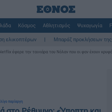
λάδα
Κόσμος
Αθλητισμός
Ψυχαγωγία
F
πτέρων
Μπαράζ προκλήσεων της Άγκυρας στ
Netflix έφερε την ταινιάρα του Νόλαν που οι φαν έχουν κρυφό
 λίγο περίεργη
ά στο Ρέθυμνο: «Ύποπτη και