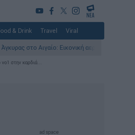
ood & Drink
Travel
Viral
ο Αιγαίο: Εικονική αερομαχία ανάμεσα σε ελλη
 νο1 στην καρδιά...