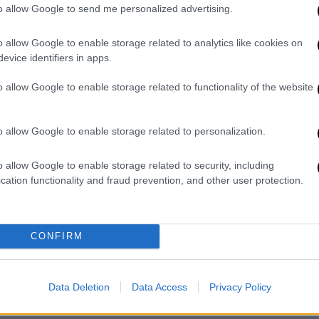
ν άμεσα υπό έλεγχο τη φωτιά,
to allow Google to send me personalized advertising.
σενάριο. Ευτυχώς δεν υπήρξε κάποιος
οικοδομικών υλικών φαίνεται να υπέστη
o allow Google to enable storage related to analytics like cookies on
evice identifiers in apps.
αι λίγο περίεργη
o allow Google to enable storage related to functionality of the website
 Ωστόσο, ο περιφερειακός διοικητής
o allow Google to enable storage related to personalization.
 Νίκος Λαγουδάκης, κάνει λόγο για μια
ται για ένα συμβάν που εκδηλώθηκε στο
o allow Google to enable storage related to security, including
ντά σε κατοικημένη περιοχή. Η υπηρεσία
cation functionality and fraud prevention, and other user protection.
αι αντιμετωπίστηκε το συμβάν πολύ
ερίεργη. Μας προβληματίζει όσον αφορά το
κ. Λαγουδάκης, σημειώνοντας πως «καμιά
CONFIRM
λείται χωρίς ανθρώπινη παρέμβαση εάν δεν
.
Data Deletion
Data Access
Privacy Policy