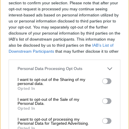
λαμβάνοντας υπόψη την αρχιτεκτονική, την
section to confirm your selection. Please note that after your
αισθητική και τον χαρακτήρα του ακινήτου.
opt-out request is processed you may continue seeing
interest-based ads based on personal information utilized by
Παράλληλα το Πράσινο Ταμείο κατά τη
us or personal information disclosed to third parties prior to
συνεδρίαση αυτής της εβδομάδας
your opt-out. You may separately opt-out of the further
disclosure of your personal information by third parties on the
αποφάσισε εντάξεις και πληρωμές έργων
IAB’s list of downstream participants. This information may
δήμων, καθώς και την εκ νέου πληρωμή
also be disclosed by us to third parties on the
IAB’s List of
λογαριασμών Σχεδίων Βιώσιμης Αστικής
Downstream Participants
that may further disclose it to other
Κινητικότητας συνολικού ύψους 1,3 εκ.
third parties.
ευρώ. Αφορούν σε έργα των δήμων
Καβάλας,
Please note that this website/app uses one or more Google
Personal Data Processing Opt Outs
Πηνειού Ηλείας, Ανατολικής Μάνης,
services and may gather and store information including but
Παγγαίου, Χαλανδρίου, Μοσχάτου-Ταύρου
not limited to your visit or usage behaviour. You may click to
I want to opt-out of the Sharing of my
personal data.
grant or deny consent to Google and its third-party tags to
και Λαμιέων.
Επιπλέον, εγκρίθηκαν
Opted In
use your data for below specified purposes in below Google
πληρωμές για εξωστρεφείς δράσεις που
consent section.
I want to opt-out of the Sale of my
πραγματοποίησαν 13 Δήμοι, δύο
Personal Data.
Opted In
Πανεπιστήμια και τρεις φορείς σε όλη τη
χώρα.
I want to opt-out of processing my
Personal Data for Targeted Advertising.
Opted In