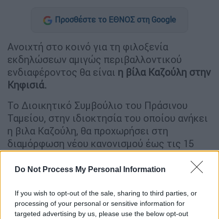
Προσθέστε το ΕΘΝΟΣ στη Google
Ανοιχτή στο κοινό για τη φιλοξενία
εκδηλώσεων αμιγώς περιβαλλοντικού
ενδιαφέροντος θα είναι
η βίλα Καζούλη στην
Κηφισιά.
Το Διοικητικό Συμβούλιο του Πράσινου
Ταμείου, στην ιδιοκτησία του οποίου ανήκει
η βιλα Καζούλη, θα προχωρήσει στη
διαμόρφωση νέου κανονισμού έως τις 15
Δεκεμβρίου. Στόχος, όπως επισημαίνεται σε
ανακοίνωση του
υπουργείου
Do Not Process My Personal Information
Περιβάλλοντος
, είναι
να φιλοξενούνται και
να διοργανώνονται εκδηλώσεις αμιγώς
If you wish to opt-out of the sale, sharing to third parties, or
processing of your personal or sensitive information for
περιβαλλοντικού ενδιαφέροντος,
targeted advertising by us, please use the below opt-out