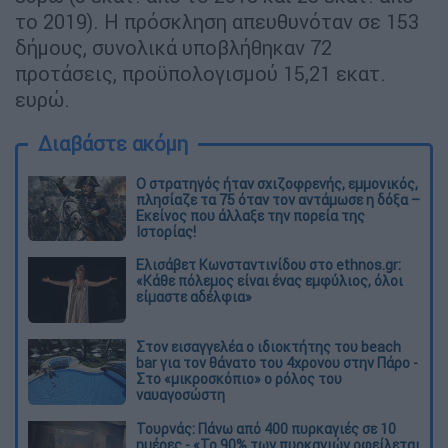
το 2019). Η πρόσκληση απευθυνόταν σε 153
δήμους, συνολικά υποβλήθηκαν 72
προτάσεις, προϋπολογισμού 15,21 εκατ.
ευρώ.
Διαβάστε ακόμη
O στρατηγός ήταν σχιζοφρενής, εμμονικός,
πλησίαζε τα 75 όταν τον αντάμωσε η δόξα –
Εκείνος που άλλαξε την πορεία της
Ιστορίας!
Ελισάβετ Κωνσταντινίδου στο ethnos.gr:
«Κάθε πόλεμος είναι ένας εμφύλιος, όλοι
είμαστε αδέλφια»
Στον εισαγγελέα ο ιδιοκτήτης του beach
bar για τον θάνατο του 4χρονου στην Πάρο -
Στο «μικροσκόπιο» ο ρόλος του
ναυαγοσώστη
Τουρνάς: Πάνω από 400 πυρκαγιές σε 10
ημέρες - «Το 90% των πυρκαγιών οφείλεται