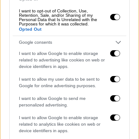
Ταυτόχρονα, το Πράσινο Ταμείο έδωσε στη
δημοσιότητα συγκεντρωτικά στοιχεία
I want to opt-out of Collection, Use,
Retention, Sale, and/or Sharing of my
επίτευξης των στόχων του, που αφορούν
Personal Data that Is Unrelated with the
στις εντάξεις έργων στις Προσκλήσεις
Purposes for which it was collected.
Opted Out
Περιβαλλοντικού Ισοζυγίου 2017 και 2018
και αφορούν σε έργα αναπλάσεων των
Google consents
δήμων.
I want to allow Google to enable storage
related to advertising like cookies on web or
Μέχρι σήμερα,
έχουν ενταχθεί 152 έργα από
device identifiers in apps.
135 δήμους συνολικού προϋπολογισμού 39,4
εκατ.
Εξ’ αυτών, ήδη τα 25,2 εκατ.
I want to allow my user data to be sent to
παρακατατέθηκαν σε Ειδικό Δεσμευμένο
Google for online advertising purposes.
Λογαριασμό στο Ταμείο Παρακαταθηκών και
I want to allow Google to send me
Δανείων. Για τα υπόλοιπα ενταγμένα έργα η
personalized advertising.
παρακατάθεση είναι σε
εξέλιξη. Υπενθυμίζεται ότι ο συνολικός
I want to allow Google to enable storage
related to analytics like cookies on web or
προϋπολογισμός των δύο προσκλήσεων
device identifiers in apps.
2017 και 2018 είναι 43 εκατ. ευρώ (23 εκατ.