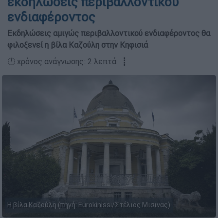
εκδηλώσεις περιβαλλοντικού
ενδιαφέροντος
Εκδηλώσεις αμιγώς περιβαλλοντικού ενδιαφέροντος θα
φιλοξενεί η βίλα Καζούλη στην Κηφισιά
🕛 χρόνος ανάγνωσης: 2 λεπτά ┋
Η βίλα Καζούλη (πηγή: Eurokinissi/Στέλιος Μισινας)