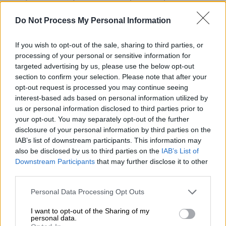
Ειδήσεων ο δήμαρχος Αγιάς, Αντώνης
Γκουντάρας, στα παράλια του δήμου έχουν
Do Not Process My Personal Information
φουσκώσει επικίνδυνα τα ρέματα και κάνουν
την εμφάνισή τους πλημμυρικά φαινόμενα.
If you wish to opt-out of the sale, sharing to third parties, or
processing of your personal or sensitive information for
Σύμφωνα με το
larissanet.gr
σε διάφορες
targeted advertising by us, please use the below opt-out
περιοχές του νομού εντοπίζονται
section to confirm your selection. Please note that after your
opt-out request is processed you may continue seeing
προβλήματα σε ορισμένους δρόμους, από
interest-based ads based on personal information utilized by
φερτά υλικά, ενώ μηχανήματα της
us or personal information disclosed to third parties prior to
Περιφέρειας Θεσσαλίας επιχειρούν όπου
your opt-out. You may separately opt-out of the further
χρειάζεται για την απομάκρυνση τους. Στην
disclosure of your personal information by third parties on the
IAB’s list of downstream participants. This information may
πόλη της Λάρισας δεν σημειώνονται σοβαρά
also be disclosed by us to third parties on the
IAB’s List of
προβλήματα από τη βροχόπτωση.
Downstream Participants
that may further disclose it to other
third parties.
Please note that this website/app uses one or more Google
Personal Data Processing Opt Outs
services and may gather and store information including but
not limited to your visit or usage behaviour. You may click to
I want to opt-out of the Sharing of my
personal data.
grant or deny consent to Google and its third-party tags to