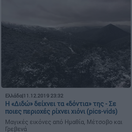
Ελλάδα
|
11.12.2019 23:32
Η «Διδώ» δείχνει τα «δόντια» της - Σε
ποιες περιοχές ρίχνει χιόνι (pics-vids)
Μαγικές εικόνες από Ημαθία, Μέτσοβο και
Γρεβενά