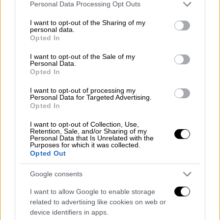
καταγραφούν σε ακόμα χαμηλότερο
Please note that this website/app uses one or more Google
Personal Data Processing Opt Outs
υψόμετρο
services and may gather and store information including but
not limited to your visit or usage behaviour. You may click to
I want to opt-out of the Sharing of my
personal data.
grant or deny consent to Google and its third-party tags to
Opted In
use your data for below specified purposes in below Google
consent section.
I want to opt-out of the Sale of my
Personal Data.
Opted In
I want to opt-out of processing my
Personal Data for Targeted Advertising.
Opted In
I want to opt-out of Collection, Use,
Retention, Sale, and/or Sharing of my
Personal Data that Is Unrelated with the
Purposes for which it was collected.
Opted Out
Google consents
I want to allow Google to enable storage
related to advertising like cookies on web or
device identifiers in apps.