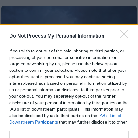
Do Not Process My Personal Information
If you wish to opt-out of the sale, sharing to third parties, or
processing of your personal or sensitive information for
targeted advertising by us, please use the below opt-out
section to confirm your selection. Please note that after your
opt-out request is processed you may continue seeing
interest-based ads based on personal information utilized by
us or personal information disclosed to third parties prior to
your opt-out. You may separately opt-out of the further
disclosure of your personal information by third parties on the
Ελλάδα
|
11.12.2019 18:16
IAB’s list of downstream participants. This information may
Καιρός: Νέες καταιγίδες έρχονται στην
also be disclosed by us to third parties on the
IAB’s List of
Αττική - Πού αναμένονται χιόνια
Downstream Participants
that may further disclose it to other
third parties.
Οι χιονοπτώσεις αναμένεται να