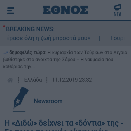
BREAKING NEWS:
έρασε όλη η ζωή μπροστά μου»
Τουρισμός 
δημοφιλές τώρα:
Η κυριαρχία των Τούρκων στο Αιγαίο
βυθίστηκε στα ανοιχτά της Σάμου – Η ναυμαχία που
καθόρισε την...
┋
Ελλάδα
┋
11.12.2019 23:32
Newsroom
Η «Διδώ» δείχνει τα «δόντια» της -