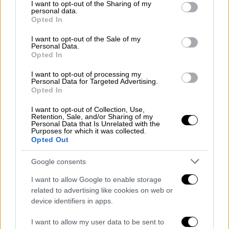
not limited to your visit or usage behaviour. You may click to
I want to opt-out of the Sharing of my
personal data.
grant or deny consent to Google and its third-party tags to
Opted In
use your data for below specified purposes in below Google
consent section.
I want to opt-out of the Sale of my
Personal Data.
grevena.jpg
Opted In
I want to opt-out of processing my
Την ίδια ώρα χιόνι στα 1450μ υψόμετρο
Personal Data for Targeted Advertising.
έριξε στο
Σέλι Ημαθίας
, ενώ έντονη είναι
Opted In
και η χιονόπτωση στο
Μέτσοβο
. Παράλληλα
I want to opt-out of Collection, Use,
μαγικές είναι οι εικόνες και από τα
Γρεβενά
.
Retention, Sale, and/or Sharing of my
Personal Data that Is Unrelated with the
Purposes for which it was collected.
Opted Out
Google consents
I want to allow Google to enable storage
related to advertising like cookies on web or
device identifiers in apps.
I want to allow my user data to be sent to