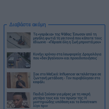
Διαβάστε ακόμη
Τα «γεράκια» της Ψάθας: Έσωσαν από τη
μεγάλη φωτιά τη γειτονιά που κάποτε τους
έδιωχνε - «Πέρασε όλη η ζωή μπροστά μου»
Κυνήγι χρόνου στα λεωφορεία: Δρομολόγια
που «δεν βγαίνουν» και προειδοποιήσεις
Σοκ στο Μεξικό: Influencer εκτελέστηκε σε
ζωντανή μετάδοση - Τον πυροβόλησαν στο
κεφάλι
Παιδιά ζούσαν για μέρες με τη νεκρή
μητέρα τους και τον πρώην της: Η
μυστηριώδης υπόθεση και το livestream
λίγο πριν