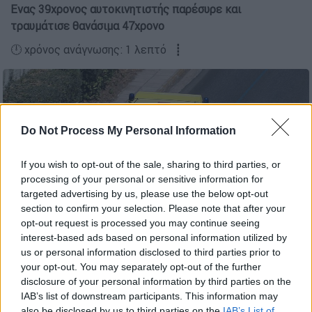
Ενας 39χρονος αυτοκινητιστής παρέσυρε και
τραυμάτισε θανάσιμα 47χρονο
🕛 χρόνος ανάγνωσης: 1 λεπτό ┋
Do Not Process My Personal Information
If you wish to opt-out of the sale, sharing to third parties, or
processing of your personal or sensitive information for
targeted advertising by us, please use the below opt-out
section to confirm your selection. Please note that after your
opt-out request is processed you may continue seeing
interest-based ads based on personal information utilized by
φωτογραφία αρχείου/ (copyright: Eurokinissi/Σωτήρης
us or personal information disclosed to third parties prior to
Δημητρόπουλος)
your opt-out. You may separately opt-out of the further
disclosure of your personal information by third parties on the
IAB’s list of downstream participants. This information may
Προσθέστε το ΕΘΝΟΣ στη Google
also be disclosed by us to third parties on the
IAB’s List of