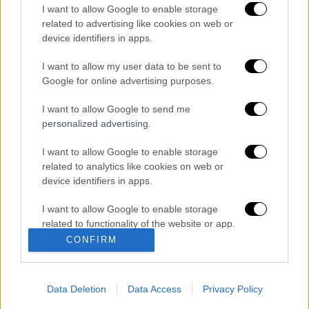
Πηγή πληροφοριών:
agriniopress.gr
I want to allow Google to enable storage
related to advertising like cookies on web or
Διαβάστε ακόμη
device identifiers in apps.
I want to allow my user data to be sent to
Τα «γεράκια» της Ψάθας: Έσωσαν από τη
μεγάλη φωτιά τη γειτονιά που κάποτε τους
Google for online advertising purposes.
έδιωχνε
I want to allow Google to send me
personalized advertising.
«Κλειδί» η ιατροδικαστική για τον 90χρονο
που έκρυβε ο γιος του στον καταψύκτη -
«Τον αγαπούσε παθολογικά»
I want to allow Google to enable storage
related to analytics like cookies on web or
Άνω Λιόσια: Πήγαν να κλέψουν καλώδια,
device identifiers in apps.
έπαθε ηλεκτροπληξία ο ένας και τον
άφησαν νεκρό στο σημείο
I want to allow Google to enable storage
related to functionality of the website or app.
Το βαρύ τίμημα της υπογεννητικότητας: 11
CONFIRM
σχολεία λιγότερα τη νέα σχολική χρονιά
I want to allow Google to enable storage
στα Δωδεκάνησα
related to personalization.
Data Deletion
Data Access
Privacy Policy
I want to allow Google to enable storage