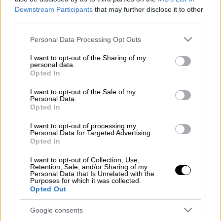
Downstream Participants
that may further disclose it to other
Τροχαίο δυστύχημα σημείωσε το βράδυ της
third parties.
Πέμπτης στην επαρχιακή οδό Νιοχωρίου -
Please note that this website/app uses one or more Google
Personal Data Processing Opt Outs
Μεσολογγίου. Σύμφωνα με το
services and may gather and store information including but
agriniopress.gr, ένας 39χρονος που οδηγούσε
not limited to your visit or usage behaviour. You may click to
I want to opt-out of the Sharing of my
personal data.
grant or deny consent to Google and its third-party tags to
φορτηγό με κατεύθυνση από την Κατοχή
Opted In
use your data for below specified purposes in below Google
προς το Νιοχώρι
παρέσυρε και τραυμάτισε
consent section.
I want to opt-out of the Sale of my
θανάσιμα 47χρονο που κινούνταν πεζός.
Personal Data.
Opted In
Όπως αναφέρεται στο δημοσίευμα, ο άτυχος
I want to opt-out of processing my
άνδρας διακομίσθηκε με ασθενοφόρο του
Personal Data for Targeted Advertising.
ΕΚΑΒ στο Γενικό Νοσοκομείο Μεσολογγίου,
Opted In
όπου διαπιστώθηκε ο θάνατός του. Από
I want to opt-out of Collection, Use,
τους αστυνομικούς του Αστυνομικού
Retention, Sale, and/or Sharing of my
Personal Data that Is Unrelated with the
Τμήματος Αιτωλικού διενεργείται
Purposes for which it was collected.
Opted Out
προανάκριση για τη διακρίβωση των αιτιών
και συνθηκών πρόκλησης του δυστυχήματος.
Google consents