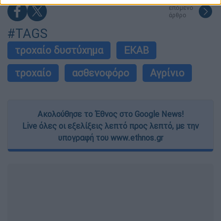
related to security, including authentication
επόμενο
functionality and fraud prevention, and other
άρθρο
user protection.
#TAGS
τροχαίο δυστύχημα
ΕΚΑΒ
τροχαίο
ασθενοφόρο
Αγρίνιο
Ακολούθησε το Έθνος στο Google News!
Live όλες οι εξελίξεις λεπτό προς λεπτό, με την
υπογραφή του www.ethnos.gr