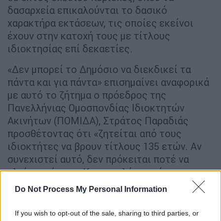
δασαρχεία επικαλούνται το δασικό
χαρακτήρα εκτάσεων, τις οποίες εκείνοι
έχουν στην κατοχή τους με τίτλους
ιδιοκτησίας επί δεκαετίες.
«Δεν μπορεί το Δημόσιο να διεκδικεί τα
πάντα και για πάντα» επισημαίνει αναφορικά
με αυτό το ζήτημα ο πρόεδρος της
Πανελλήνιας Ομοσπονδίας Ιδιοκτητών
Ακινήτων (ΠΟΜΙΔΑ), Στράτος Παραδιάς
προσθέτοντας ότι «ζητείται από τους
ιδιοκτήτες να βρουν τίτλους 135 ετών. Αν
συνεχιστεί αυτό, δεν πρόκειται ποτέ να
κλείσει ούτε το Κτηματολόγιο, ούτε οι
δασικοί χάρτες» καταλήγει.
Do Not Process My Personal Information
Επιτάχυνση δασικών χαρτών και
If you wish to opt-out of the sale, sharing to third parties, or
εξέτασης αντιρρήσεων