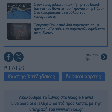
Στον εισαγγελέα ο ιδιοκτήτης του beach
bar για τον θάνατο του 4χρονου στην Πάρο -
Στο «μικροσκόπιο» ο ρόλος του
ναυαγοσώστη
Τουρνάς: Πάνω από 400 πυρκαγιές σε 10
ημέρες - «Το 90% των πυρκαγιών οφείλεται
σε αμέλεια»
επόμενο
άρθρο
#TAGS
Κωστής Χατζηδάκης
δασικοί χάρτες
Ακολούθησε το Έθνος στο Google News!
Live όλες οι εξελίξεις λεπτό προς λεπτό, με την
υπογραφή του www.ethnos.gr