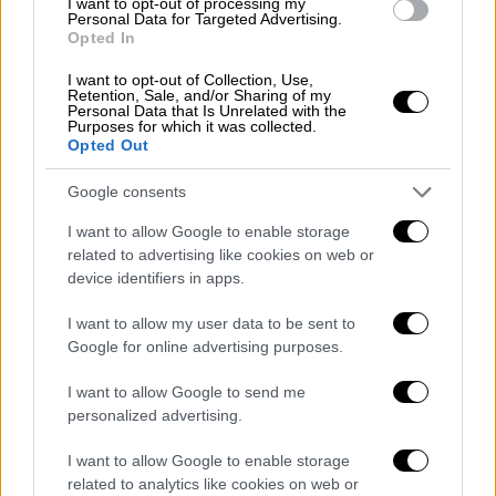
I want to opt-out of processing my
Personal Data for Targeted Advertising.
ετών, χωρίς να συνυπολογίζεται ο
Opted In
διπλασιασμός των αντιρρήσεων με τις
I want to opt-out of Collection, Use,
αναρτήσεις των χαρτών για το υπόλοιπο της
Retention, Sale, and/or Sharing of my
χώρας που προγραμματίζονται για την
Personal Data that Is Unrelated with the
Purposes for which it was collected.
άνοιξη.
Opted Out
Αυτός είναι και ο λόγος, για τον οποίο το
Google consents
υπουργείο προχωρεί στις παρακάτω δύο
I want to allow Google to enable storage
παρεμβάσεις:
related to advertising like cookies on web or
device identifiers in apps.
Στην αύξηση των Επιτροπών
Αντιρρήσεων, αλλά και τον καθορισμό
I want to allow my user data to be sent to
της αμοιβής τους, καθώς αυτή θα
Google for online advertising purposes.
συνδέεται με τον αριθμό αντιρρήσεων
I want to allow Google to send me
που θα εξετάζουν. Στόχος αυτής της
personalized advertising.
παρέμβασης είναι να προχωρήσει
I want to allow Google to enable storage
πρακτικά πολύ γρήγορα όλη η διαδικασία
related to analytics like cookies on web or
εξέτασης των αντιρρήσεων και να έχουν