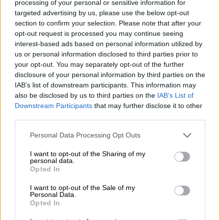
processing of your personal or sensitive information for
targeted advertising by us, please use the below opt-out
Με δύο ακόμα παρεμβάσεις, οι οποίες θα
section to confirm your selection. Please note that after your
εισαχθούν στο περιβαλλοντικό νομοσχέδιο
opt-out request is processed you may continue seeing
που θα θέσει σε δημόσια διαβούλευση το
interest-based ads based on personal information utilized by
us or personal information disclosed to third parties prior to
υπουργείο έως το τέλος Φεβρουαρίου
your opt-out. You may separately opt-out of the further
προκειμένου να ψηφιστεί εντός του
disclosure of your personal information by third parties on the
Μαρτίου, φιλοδοξεί να επιταχυνθεί το έργο
IAB’s list of downstream participants. This information may
της ανάρτησης των δασικών χαρτών και να
also be disclosed by us to third parties on the
IAB’s List of
Downstream Participants
that may further disclose it to other
αυξηθούν οι ρυθμοί εξέτασης των
third parties.
αντιρρήσεων.
Please note that this website/app uses one or more Google
Personal Data Processing Opt Outs
Τα αποτελέσματα έως τώρα σ΄αυτό το πεδίο
services and may gather and store information including but
είναι απογοητευτικά καθώς από το σύνολο
not limited to your visit or usage behaviour. You may click to
I want to opt-out of the Sharing of my
personal data.
grant or deny consent to Google and its third-party tags to
των περίπου 180.000 αντιρρήσεων που
Opted In
use your data for below specified purposes in below Google
έχουν υποβληθεί και αφορούν στους ήδη
consent section.
I want to opt-out of the Sale of my
αναρτημένους δασικούς χάρτες, έχουν
Personal Data.
Opted In
εξεταστεί μόνο οι 10.000! Για να εξεταστεί
το σύνολό τους θα απαιτούνταν διάστημα 27