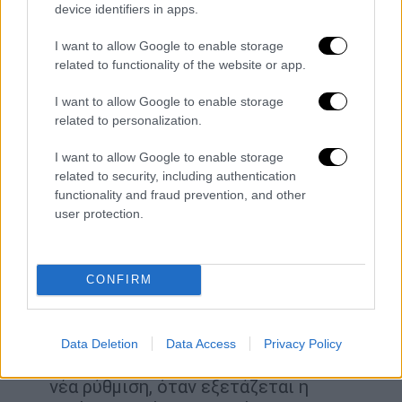
device identifiers in apps.
κίνητρο επιτάχυνσης οι Επιτροπές.
I want to allow Google to enable storage
Στην αλλαγή της διατάξης, η οποία
related to functionality of the website or app.
σήμερα προβλέπει ότι ακόμα και ο
I want to allow Google to enable storage
πολίτης που θα έχει δικαιωθεί από την
related to personalization.
Επιτροπή Αντιρρήσεων πρέπει να
περιμένει να τελειώσει η εξέταση των
I want to allow Google to enable storage
αντιρρήσεων σε όλον τον Νομό για να
related to security, including authentication
functionality and fraud prevention, and other
μπορεί να κάνει ό,τι θέλει το χωράφι
user protection.
του ή όποιο ακίνητο έχει. Πρακτικά
ένας πολίτης ακόμα και αν δικαιωνόταν
επί της αντίρρησής του, δεν μπορούσε
CONFIRM
να αξιοποιήσει την περιουσία του μέχρι
να ολοκληρωθεί η ανάρτηση του
δασικού χάρτη
όλης της περιοχής, στην
Data Deletion
Data Access
Privacy Policy
οποία εντάσσεται το ακίνητό του. Με τη
νέα ρύθμιση, όταν εξετάζεται η