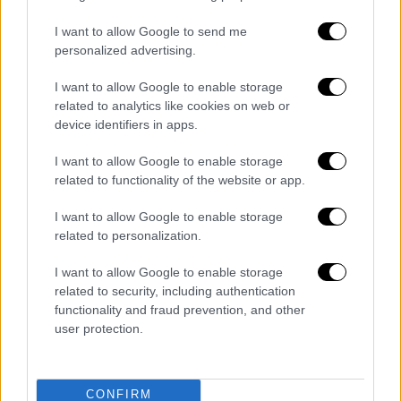
παραβρεθούν δια ζώσης
και γίνεται
I want to allow Google to send me
συζήτηση με ποιο τρόπο θα γίνει αυτό γιατί
personalized advertising.
όπως σημειώνει οι φοιτητές ανήκουν στην
I want to allow Google to enable storage
ομάδα υψηλού κινδύνου. Παράλληλα, η ίδια
related to analytics like cookies on web or
επεσήμανε πως υπάρχει επίσης συζήτηση οι
device identifiers in apps.
φοιτητές να κάνουν προληπτικά τεστ πριν
πάνε στα πανεπιστήμια
I want to allow Google to enable storage
related to functionality of the website or app.
Καταλήγοντας η κυρία Κοτανίδου έκαν
ε
I want to allow Google to enable storage
έκκληση στους νέους και τους άνω των 65
related to personalization.
να κρατήσουν αποστάσεις και αν αυτό δεν
είναι εφικτό λόγω συνωστισμού να
I want to allow Google to enable storage
φορέσουν οπωσδήποτε μάσκα ενώ όπως
related to security, including authentication
functionality and fraud prevention, and other
τονίζει αν κάποιοι νέοι δεν κρατιούνται και
user protection.
θέλουν να πηγαίνουν στα beach bar
τουλάχιστον να μην συνωστίζονται και να
είναι ή να χορεύουν μακριά ο ένας από τον
CONFIRM