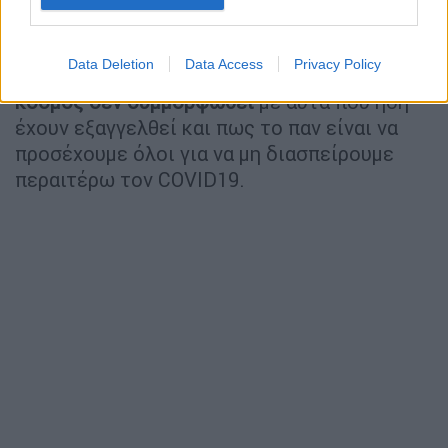
άλλον.
Επιπλέον η καθηγήτρια υπογραμμίζει πως
τα
Data Deletion
Data Access
Privacy Policy
μέτρα από μόνα τους δεν κάνουν τίποτα αν ο
κόσμος δεν συμμορφωθεί
με αυτά που ήδη
έχουν εξαγγελθεί και πως το παν είναι να
προσέχουμε όλοι για να μη διασπείρουμε
περαιτέρω τον COVID19.