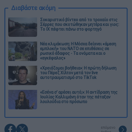
Διαβάστε ακόμη
Σοκαριστικό βίντεο από το τροχαίο στις
Σέρρες που σκοτώθηκαν μητέρα και γιος:
Το ΙΧ πέφτει πάνω στο φορτηγό
Νέα κλιμάκωση: Η Μόσχα δείχνει «άμεση
εμπλοκή» του ΝΑΤΟ σε επιθέσεις σε
ρωσικό έδαφος - Τα ονόματα και ο
«εγκέφαλος»
«Χρειάζομαι βοήθεια»: Η πρώτη δήλωση
του Πέρεζ Χίλτον μετά τον live
αυτοτραυματισμό στο TikTok
«Εσένα σ’ αρέσει αυτό;»: Η αντίδραση της
Ιουλίας Καλλιμάνη όταν της πέταξαν
λουλούδια στο πρόσωπο
επόμενο
άρθρο