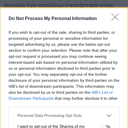
άνοιγμα των σχολείων η κατάσταση είναι
όπως σήμερα ενδεχομένως οι μάσκες θα
Do Not Process My Personal Information
είναι υποχρεωτικές καθημερινά σε όλες τις
βαθμίδες και στο δημοτικό» αναφέρει
If you wish to opt-out of the sale, sharing to third parties, or
χαρακτηριστικά ενώ διευκρινίζει πως οι
processing of your personal or sensitive information for
μάσκες θα πρέπει να είναι ή υφασμάτινες ή
targeted advertising by us, please use the below opt-out
χειρουργικές.
section to confirm your selection. Please note that after your
opt-out request is processed you may continue seeing
interest-based ads based on personal information utilized by
us or personal information disclosed to third parties prior to
your opt-out. You may separately opt-out of the further
disclosure of your personal information by third parties on the
IAB’s list of downstream participants. This information may
also be disclosed by us to third parties on the
IAB’s List of
Downstream Participants
that may further disclose it to other
third parties.
Please note that this website/app uses one or more Google
Personal Data Processing Opt Outs
services and may gather and store information including but
not limited to your visit or usage behaviour. You may click to
I want to opt-out of the Sharing of my