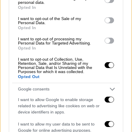
personal data.
grant or deny consent to Google and its third-party tags to
Opted In
use your data for below specified purposes in below Google
consent section.
I want to opt-out of the Sale of my
Personal Data.
Opted In
I want to opt-out of processing my
ΕΛΛΑΔΑ
13.08.2020
21:49
Personal Data for Targeted Advertising.
Opted In
Κορονοϊός: Τετραπλασιασμός των
κρουσμάτων - Ερχεται το πιο κρίσιμο
I want to opt-out of Collection, Use,
Retention, Sale, and/or Sharing of my
10ήμερο
Personal Data that Is Unrelated with the
Purposes for which it was collected.
Κορονοϊός: Τετραπλασιασμός των
Opted Out
κρουσμάτων - Ερχεται το πιο κρίσιμο
10ήμερο
Google consents
Για τα
πανεπιστήμια,
όπως ανέφερε η κυρία
I want to allow Google to enable storage
related to advertising like cookies on web or
Κοτανίδου, η πρόταση που είναι στο τραπέζι
device identifiers in apps.
των λοιμωξιολόγων είναι
οι φοιτητές να
επιστρέψουν στα πανεπιστήμια στις
I want to allow my user data to be sent to
περιπτώσεις που χρειάζεται να
Google for online advertising purposes.