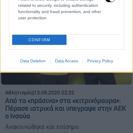
related to security, including authentication
functionality and fraud prevention, and other
user protection.
CONFIRM
Data Deletion
Data Access
Privacy Policy
Αθλητισμός
|
13.08.2020 22:32
Από τα «πράσινα» στα «κιτρινόμαυρα»:
Πέρασε ιατρικά και υπεγραψε στην ΑΕΚ
ο Ινσούα
Ανακοινώθηκε και επίσημα