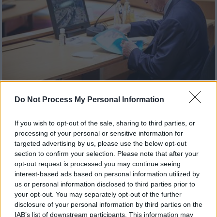
Πολιτική
|
13.08.2020 22:50
Do Not Process My Personal Information
Επίθεση Αναστασιάδη σε Τουρκία: Δεν
σέβεται τους κανόνες του Διεθνούς
If you wish to opt-out of the sale, sharing to third parties, or
processing of your personal or sensitive information for
Δικαίου
targeted advertising by us, please use the below opt-out
Ο Πρόεδρος της Κυπριακής Δημοκρατίας
section to confirm your selection. Please note that after your
στηλίτευσε τις ενέργειες στις οποίες
opt-out request is processed you may continue seeing
interest-based ads based on personal information utilized by
προβαίνει η Τουρκία το τελευταίο διάστημα
us or personal information disclosed to third parties prior to
your opt-out. You may separately opt-out of the further
disclosure of your personal information by third parties on the
IAB’s list of downstream participants. This information may