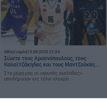
Αθλητισμός
|
13.08.2020 21:54
Σώστε τους Αρσενόπουλους, τους
Καλαϊτζάκηδες και τους Μαντζούκες...
Στα μέρη μας οι «χρυσές αγελάδες»
αποδήμησαν εις τόπο χλοερό...