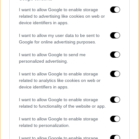
I want to allow Google to enable storage
related to advertising like cookies on web or
device identifiers in apps.
I want to allow my user data to be sent to
Google for online advertising purposes.
I want to allow Google to send me
personalized advertising.
I want to allow Google to enable storage
Κόσμος
|
13.08.2020 22:40
related to analytics like cookies on web or
Γαλλία: Σε υψηλό 4 μηνών ο αριθμός των
device identifiers in apps.
ημερήσιων κρουσμάτων κορονοϊού
I want to allow Google to enable storage
Παρά την αύξηση των κρουσμάτων, ο
related to functionality of the website or app.
αριθμός των ασθενών που νοσηλεύονται
λόγω της ασθένειας συνεχίζει να
I want to allow Google to enable storage
καταγράφει πτώση
related to personalization.
I want to allow Google to enable storage