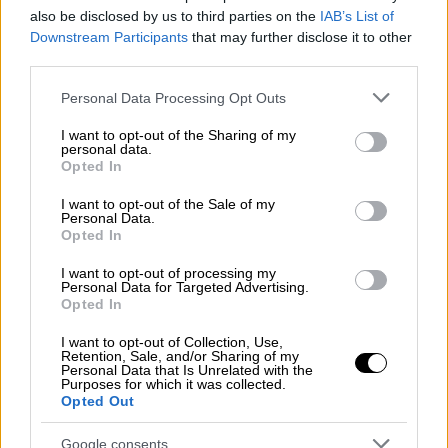
also be disclosed by us to third parties on the
IAB’s List of
Downstream Participants
that may further disclose it to other
third parties.
Please note that this website/app uses one or more Google
Personal Data Processing Opt Outs
services and may gather and store information including but
not limited to your visit or usage behaviour. You may click to
I want to opt-out of the Sharing of my
personal data.
grant or deny consent to Google and its third-party tags to
Opted In
use your data for below specified purposes in below Google
consent section.
I want to opt-out of the Sale of my
Personal Data.
Opted In
Ελλάδα
|
13.08.2020 22:49
I want to opt-out of processing my
Περιφέρεια Αττικής: Ανέστειλε τις
Personal Data for Targeted Advertising.
Opted In
πολιτιστικές εκδηλώσεις έως τέλος
Αυγούστου
I want to opt-out of Collection, Use,
Retention, Sale, and/or Sharing of my
Personal Data that Is Unrelated with the
Η απόφαση ελήφθη από τον περιφερειάρχη
Purposes for which it was collected.
Αττικής, Γιώργο Πατούλη, κατόπιν σχετικής
Opted Out
συνεννόησης του με τον Νίκο Χαρδαλιά
Google consents