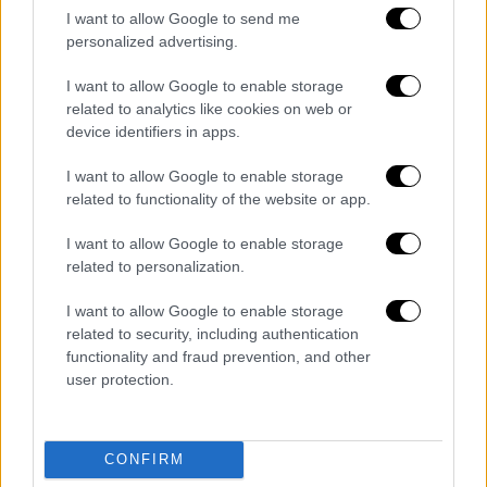
μεγαλύτερη πιθανότητα για θετική
I want to allow Google to send me
δοκιμασία είχαν όσοι ασθενείς είχαν ηλικία
personalized advertising.
πάνω από 50 έτη, δεν ανήκαν στη λευκή φυλή
I want to allow Google to enable storage
και εμφάνιζαν πιθανότατα έλλειψη βιταμίνης
related to analytics like cookies on web or
D. Πιο συγκεκριμένα, μεταξύ των ασθενών
device identifiers in apps.
με ανεπάρκεια βιταμίνης D το ποσοστό των
θετικών COVID-19 κρουσμάτων ήταν 21.6%,
I want to allow Google to enable storage
related to functionality of the website or app.
συγκριτικά με 12.2% μεταξύ των ασθενών με
επάρκεια βιταμίνης D.
I want to allow Google to enable storage
related to personalization.
Συμπερασματικά, οι ερευνητές καταλήγουν
ότι η έλλειψη βιταμίνης D πιθανώς
I want to allow Google to enable storage
σχετίζεται με αυξημένο κίνδυνο COVID-19
related to security, including authentication
functionality and fraud prevention, and other
λοίμωξης. Τυχαιοποιημένες κλινικές
user protection.
μελέτες είναι απαραίτητες για να
διαλευκανθεί η πιθανή συσχέτιση καθώς και
το πιθανό όφελος από χορήγηση βιταμίνης D
CONFIRM
σε συγκεκριμένες πληθυσμιακές ομάδες.