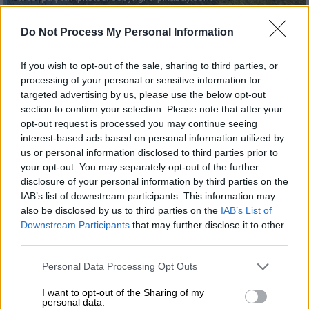
Do Not Process My Personal Information
Προσθέστε το ΕΘΝΟΣ στη Google
If you wish to opt-out of the sale, sharing to third parties, or
Η θεραπεία με
βιταμίνη D
έχει φανεί ότι
processing of your personal or sensitive information for
targeted advertising by us, please use the below opt-out
μπορεί να μειώνει την πιθανότητα ιογενών
section to confirm your selection. Please note that after your
λοιμώξεων του αναπνευστικού, ιδιαίτερα σε
opt-out request is processed you may continue seeing
ασθενείς με ανεπάρκεια βιταμίνης D,
interest-based ads based on personal information utilized by
αναφέρουν οι ιατροί της Θεραπευτικής
us or personal information disclosed to third parties prior to
your opt-out. You may separately opt-out of the further
Κλινικής του Εθνικού και Καποδιστριακού
disclosure of your personal information by third parties on the
Πανεπιστημίου Αθηνών Ιωάννης Ντάνασης,
IAB’s list of downstream participants. This information may
Θεοδώρα Ψαλτοπούλου και Θάνος
also be disclosed by us to third parties on the
IAB’s List of
Δημόπουλος (Πρύτανης ΕΚΠΑ),
Downstream Participants
that may further disclose it to other
third parties.
που συνοψίζουν τα δεδομένα από πρόσφατη
μελέτη στο περιοδικό JAMA Network Open.
Please note that this website/app uses one or more Google
Personal Data Processing Opt Outs
Οι συγγραφείς της μελέτης διερεύνησαν τη
services and may gather and store information including but
not limited to your visit or usage behaviour. You may click to
I want to opt-out of the Sharing of my
συσχέτιση μεταξύ των επιπέδων βιταμίνης
personal data.
grant or deny consent to Google and its third-party tags to