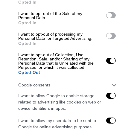
D στο αίμα και την πιθανότητα ανεύρεσης
Opted In
use your data for below specified purposes in below Google
θετικής δοκιμασίας PCR για τον
κορονοϊό
consent section.
I want to opt-out of the Sale of my
SARS-CoV-2
.
Personal Data.
Opted In
Στη μελέτη συμπεριελήφθησαν 489 ασθενείς
I want to opt-out of processing my
με μέση ηλικία τα 49.2 έτη, ενώ το 75% ήταν
Personal Data for Targeted Advertising.
Opted In
γυναίκες και το 32% ήταν λευκοί. Οι
συμμετέχοντες κατατάχθηκαν σε κατηγορίες
I want to opt-out of Collection, Use,
Retention, Sale, and/or Sharing of my
ανάλογα με τα επίπεδα βιταμίνης D κατά το
Personal Data that Is Unrelated with the
Purposes for which it was collected.
τελευταίο έτος ως ακολούθως: 124 (25%)
Opted Out
εμφάνιζαν πιθανότατα ανεπάρκεια, 287 (59%)
είχαν πιθανότατα επάρκεια και για 78 (16%)
Google consents
ασθενείς δεν ήταν δυνατό να προσδιοριστεί
I want to allow Google to enable storage
η κατάσταση επάρκειας βιταμίνης D.
related to advertising like cookies on web or
device identifiers in apps.
Συνολικά, 71 ασθενείς (15%) είχαν θετική
δοκιμασία PCR για το νέο κορoνοϊό SARS-
I want to allow my user data to be sent to
Google for online advertising purposes.
CoV-2. Στην πολυπαραγοντική ανάλυση,