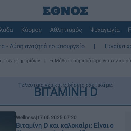
λάδα
Κόσμος
Αθλητισμός
Ψυχαγωγία
F
τά το υπουργείο
Γυναίκα χωρίς τις αισθή
δα των εφημερίδων
|
➔ Μάθετε περισσότερα για τον καιρό
Τελευταία νέα και ειδήσεις σχετικά με:
ΒΙΤΑΜΙΝΗ D
Wellness
|
17.05.2025 07:20
Βιταμίνη D και καλοκαίρι: Είναι ο