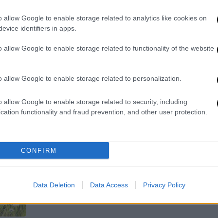
ηλικίες
Η μείωση του κινδύνου ισχύει είτε τα
o allow Google to enable storage related to analytics like cookies on
συμπληρώματα βιταμίνης D
evice identifiers in apps.
λαμβάνονται μόνα τους είτε σε
o allow Google to enable storage related to functionality of the website
συνδυασμό με ωμέγα-3 λιπαρά οξέα
o allow Google to enable storage related to personalization.
o allow Google to enable storage related to security, including
Υγεία
|
06.04.2021 21:01
cation functionality and fraud prevention, and other user protection.
Κορονοϊός: Η βιταμίνη D, η covid-
19 και η παραπληροφόρηση
CONFIRM
Υπάρχει κάποια λογική πίσω από το
γιατί η βιταμίνη D μπορεί να είναι
χρήσιμη για τη θεραπεία ή την
Data Deletion
Data Access
Privacy Policy
πρόληψη της Covid