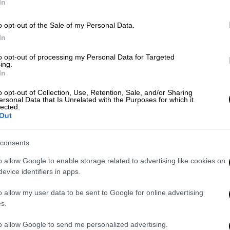
In
o opt-out of the Sale of my Personal Data.
Υγεία
|
17.03.2022 07:50
In
Η βιταμίνη Β9 ίσως συνδέεται με
αυξημένο κίνδυνο για άνοια και
to opt-out of processing my Personal Data for Targeted
ing.
θάνατο από κάθε αιτία
In
Η μελέτη συμπέρανε ότι η εν λόγω
o opt-out of Collection, Use, Retention, Sale, and/or Sharing
βιταμίνη θα πρέπει να
ersonal Data that Is Unrelated with the Purposes for which it
lected.
παρακολουθείται με περιοδικές
Out
εξετάσεις αίματος και η ανεπάρκειά
της να διορθώνεται στα άτομα τρίτης
consents
ηλικίας.
o allow Google to enable storage related to advertising like cookies on
evice identifiers in apps.
Υγεία
|
29.01.2022 08:25
o allow my user data to be sent to Google for online advertising
Πώς η βιταμίνη D μειώνει τον
s.
κίνδυνο αυτοάνοσων και σε ποιες
to allow Google to send me personalized advertising.