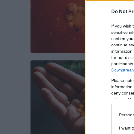
Do Not Pr
If you wish 
sensitive in
confirm you
continue se
information 
further disc
participants
Downstream 
Please note
information 
deny consent
in below Go
Persona
I want t