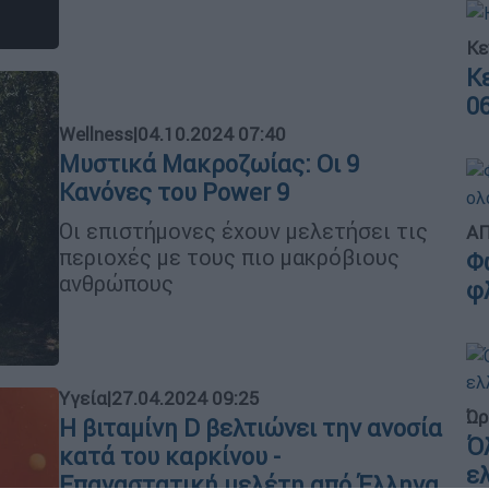
Κε
Κ
0
Wellness
|
04.10.2024 07:40
Μυστικά Μακροζωίας: Οι 9
Κανόνες του Power 9
Οι επιστήμονες έχουν μελετήσει τις
ΑΠ
περιοχές με τους πιο μακρόβιους
Φ
ανθρώπους
φ
Υγεία
|
27.04.2024 09:25
Ώρ
Η βιταμίνη D βελτιώνει την ανοσία
Ό
κατά του καρκίνου -
ε
Επαναστατική μελέτη από Έλληνα