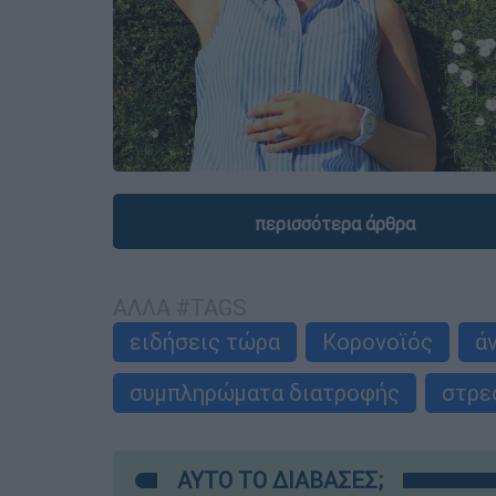
περισσότερα άρθρα
ΑΛΛΑ #TAGS
ειδήσεις τώρα
Κορονοϊός
ά
συμπληρώματα διατροφής
στρε
ΑΥΤΟ ΤΟ ΔΙΑΒΑΣΕΣ;