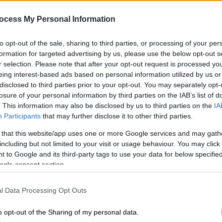
ερευνητή
ocess My Personal Information
Η ερευνητική ομάδα ανακάλυψε ότι η
βιταμίνη D προωθεί την αύξηση ενός
ΑΘ
to opt-out of the sale, sharing to third parties, or processing of your per
είδους βακτηρίων στο έντερο των
Α
formation for targeted advertising by us, please use the below opt-out s
ποντικιών, το οποίο βελτιώνει την
0
r selection. Please note that after your opt-out request is processed y
ανοσία κατά του καρκίνου
eing interest-based ads based on personal information utilized by us or
disclosed to third parties prior to your opt-out. You may separately opt-
losure of your personal information by third parties on the IAB’s list of
. This information may also be disclosed by us to third parties on the
IA
Participants
that may further disclose it to other third parties.
Υγεία
|
01.03.2023 22:51
 that this website/app uses one or more Google services and may gath
Πώς η βιταμίνη D μπορεί να
including but not limited to your visit or usage behaviour. You may click 
μειώσει τον κίνδυνο άνοιας - Τι
 to Google and its third-party tags to use your data for below specifi
ogle consent section.
δείχνει νέα μεγάλη έρευνα
Σε ποιο φύλο έχει πιο θετικά
l Data Processing Opt Outs
αποτελέσματα η βιταμίνη D
o opt-out of the Sharing of my personal data.