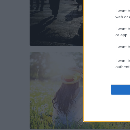
I want t
web or d
I want t
or app.
I want t
I want t
authenti