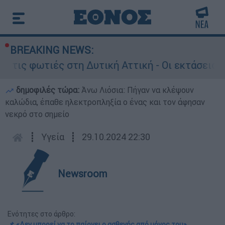
BREAKING NEWS:
ωτιές στη Δυτική Αττική - Οι εκτάσεις που κάη
δημοφιλές τώρα:
Άνω Λιόσια: Πήγαν να κλέψουν
καλώδια, έπαθε ηλεκτροπληξία ο ένας και τον άφησαν
νεκρό στο σημείο
┋
Υγεία
┋
29.10.2024 22:30
Newsroom
Ενότητες στο άρθρο:
📌 «Δεν μπορεί να το παίρνει ο ασθενής από μόνος του»