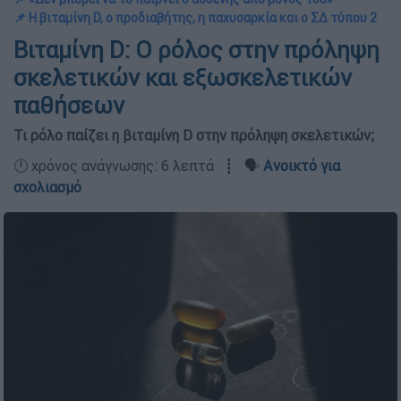
📌 Η βιταμίνη D, o προδιαβήτης, η παχυσαρκία και ο ΣΔ τύπου 2
Βιταμίνη D: Ο ρόλος στην πρόληψη
σκελετικών και εξωσκελετικών
παθήσεων
Τι ρόλο παίζει η βιταμίνη D στην πρόληψη σκελετικών;
🕛 χρόνος ανάγνωσης: 6 λεπτά ┋ 🗣️
Ανοικτό για
σχολιασμό