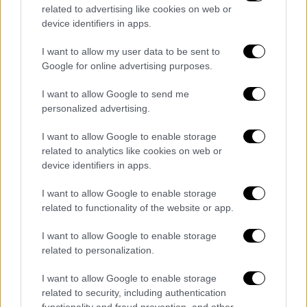
βρίσκονται σε μια κατάσταση φυσιολογική,
related to advertising like cookies on web or
device identifiers in apps.
αλλά χρειάζονται τη βιταμίνη D, όπως π.χ.
στην
εγκυμοσύνη
, τη γαλουχία, τον θηλασμό.
I want to allow my user data to be sent to
«Για τους υγιείς προτείνεται να αποφεύγεται
Google for online advertising purposes.
η
ανεπάρκεια
, εκτιμώντας τον τρόπο ζωής
I want to allow Google to send me
τους. Άρα, ένας άνθρωπος που είναι
personalized advertising.
συνεχώς στον ήλιο, προφανώς δεν
χρειάζεται. Ένας άνθρωπος που είναι
I want to allow Google to enable storage
συνεχώς κλεισμένος μέσα, προφανώς
related to analytics like cookies on web or
device identifiers in apps.
χρειάζεται βιταμίνη D και κάποιοι από
αυτούς μπορεί να χρειάζεται να παίρνουν και
I want to allow Google to enable storage
συνεχώς. Και έχουν
προτείνει
οι
related to functionality of the website or app.
επιστημονικές εταιρείες πόση είναι η
I want to allow Google to enable storage
δοσολογία σε αυτές τις περιπτώσεις»,
related to personalization.
εξηγεί η κ. Κώτσα.
I want to allow Google to enable storage
Η βιταμίνη D, o προδιαβήτης, η
related to security, including authentication
functionality and fraud prevention, and other