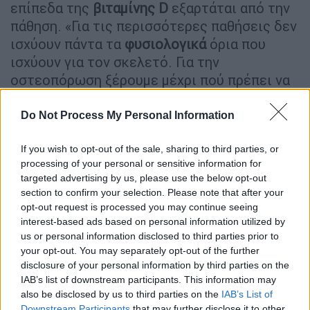
επίπεδα της
βιταμίνης D
εξαρτάται από την
πάθηση. «Για τις περισσότερες παθήσεις δεν
ισχύουν πάντα τα
φυσιολογικά
όρια που
ισχύουν για τον σκελετό. Για την
οστεοπόρωση ξέρουμε μέχρι πού πρέπει να
σταματήσουμε. Δεν ξέρουμε όμως το ίδιο
για τον διαβήτη, δεν ξέρουμε το ίδιο για τον
Do Not Process My Personal Information
καρκίνο
. Και επομένως ξέρουμε το ανώτερο
If you wish to opt-out of the sale, sharing to third parties, or
φυσιολογικό, δηλαδή ξέρουμε ότι δεν
processing of your personal or sensitive information for
πρέπει να ανέβουμε πάνω από 50 ng/ml, δεν
targeted advertising by us, please use the below opt-out
ξέρουμε όμως κάτω από πόσο υπάρχει
section to confirm your selection. Please note that after your
πρόβλημα. Άρα, οι καινούργιες
opt-out request is processed you may continue seeing
Κατευθυντήριες
Οδηγίες
λένε ότι με στόχο
interest-based ads based on personal information utilized by
us or personal information disclosed to third parties prior to
να αναπληρώσουμε σε όλους αυτούς που
your opt-out. You may separately opt-out of the further
ξέρουμε ότι έχουν έλλειψη, δίνουμε ό,τι
disclosure of your personal information by third parties on the
εκτιμούμε ότι χρειάζεται ο καθένας. Μπορεί
IAB’s list of downstream participants. This information may
να είναι διαφορετική δόση για τον καθένα
also be disclosed by us to third parties on the
IAB’s List of
Downstream Participants
that may further disclose it to other