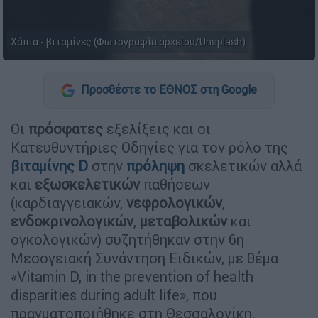
Χάπια - βιταμίνες (Φωτογραφία αρχείου/Unsplash)
Προσθέστε το ΕΘΝΟΣ στη Google
Οι
πρόσφατες
εξελίξεις και οι
Κατευθυντήριες Οδηγίες για τον ρόλο της
βιταμίνης D
στην
πρόληψη
σκελετικών αλλά
και
εξωσκελετικών
παθήσεων
(καρδιαγγειακών,
νεφρολογικών
,
ενδοκρινολογικών
,
μεταβολικών
και
ογκολογικών) συζητήθηκαν στην 6η
Μεσογειακή Συνάντηση Ειδικών, με θέμα
«Vitamin D, in the prevention of health
disparities during adult life», που
πραγματοποιήθηκε στη Θεσσαλονίκη.