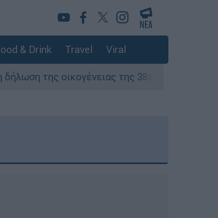
ood & Drink
Travel
Viral
κογένειας της 38χρονης Βρετανίδας που δολοφ