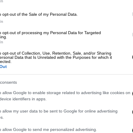
In
Υγεία
|
11.12.2024 04:00
o opt-out of the Sale of my Personal Data.
In
Ερευνητές εντόπισαν 13 πρωτεΐνες
που συνδέονται με τη γήρανση του
to opt-out of processing my Personal Data for Targeted
ing.
εγκεφάλου
In
Ο έγκαιρος εντοπισμός και η παρέμβαση
o opt-out of Collection, Use, Retention, Sale, and/or Sharing
στη γήρανση του εγκεφάλου θα μπορούσε
ersonal Data that Is Unrelated with the Purposes for which it
lected.
να μας βοηθήσει στην
Out
πρόληψη νευροεκφυλιστικών διαταραχών
consents
o allow Google to enable storage related to advertising like cookies on
evice identifiers in apps.
Food & Drink
|
08.07.2024 07:50
Για απολύτως πρωτεϊνούχα wraps
o allow my user data to be sent to Google for online advertising
το TikTok έχει τη viral λύση
s.
Η συνταγή για μια «τορτίγια» (εντάξει,
to allow Google to send me personalized advertising.