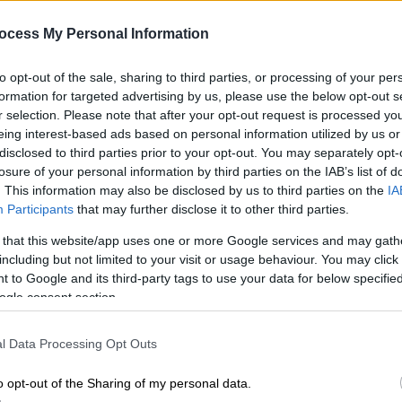
Θυμάσαι που σου έλεγαν ότι οι
ocess My Personal Information
φυτικές πρωτεΐνες είναι «ελλιπείς»;
Ώρ
Ώ
to opt-out of the sale, sharing to third parties, or processing of your per
formation for targeted advertising by us, please use the below opt-out s
r selection. Please note that after your opt-out request is processed y
eing interest-based ads based on personal information utilized by us or
disclosed to third parties prior to your opt-out. You may separately opt-
losure of your personal information by third parties on the IAB’s list of
. This information may also be disclosed by us to third parties on the
IA
Υγεία
|
21.01.2025 04:00
Participants
that may further disclose it to other third parties.
Επιστήμονες ανακάλυψαν μέθοδο
 that this website/app uses one or more Google services and may gath
για τη μετατροπή του διοξειδίου
including but not limited to your visit or usage behaviour. You may click 
του άνθρακα σε πρωτεΐνη
 to Google and its third-party tags to use your data for below specifi
ogle consent section.
Είναι το κλειδί για την επισιτιστική
ασφάλεια;
l Data Processing Opt Outs
o opt-out of the Sharing of my personal data.