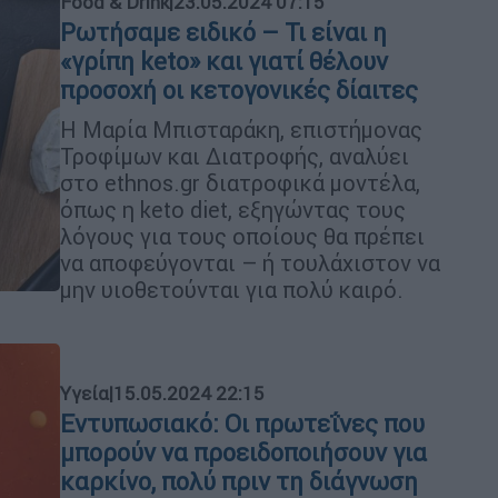
Food & Drink
|
23.05.2024 07:15
Ρωτήσαμε ειδικό – Τι είναι η
«γρίπη keto» και γιατί θέλουν
προσοχή οι κετογονικές δίαιτες
Η Μαρία Μπισταράκη, επιστήμονας
Τροφίμων και Διατροφής, αναλύει
στο ethnos.gr διατροφικά μοντέλα,
όπως η keto diet, εξηγώντας τους
λόγους για τους οποίους θα πρέπει
να αποφεύγονται – ή τουλάχιστον να
μην υιοθετούνται για πολύ καιρό.
Υγεία
|
15.05.2024 22:15
Εντυπωσιακό: Οι πρωτεΐνες που
μπορούν να προειδοποιήσουν για
καρκίνο, πολύ πριν τη διάγνωση