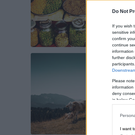
Do Not Pr
If you wish 
sensitive in
confirm you
continue se
information 
further disc
participants
Downstream 
Please note
information 
deny consent
in below Go
Persona
I want t