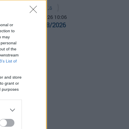
α Ελλάδος...
|
06.08.2026 10:06
ρα Ελλάδος 06/08/2026
sonal or
ection to
ou may
 personal
out of the
 downstream
B’s List of
er and store
to grant or
ed purposes