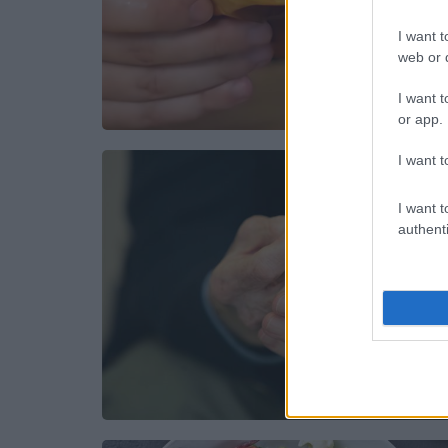
I want t
web or d
I want t
or app.
I want t
I want t
authenti