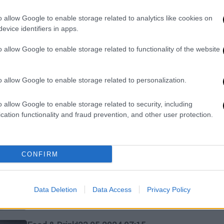
παραλίγο) χωρίς ίχνος αλευριού
φτιαγμένη με τυρί κότατζ τρεντάει
o allow Google to enable storage related to analytics like cookies on
εδώ και λίγους μήνες στα κοινωνικά
evice identifiers in apps.
δίκτυα
o allow Google to enable storage related to functionality of the website
o allow Google to enable storage related to personalization.
Υγεία
|
19.06.2024 10:50
o allow Google to enable storage related to security, including
Πώς μια εξέταση αίματος μπορεί
cation functionality and fraud prevention, and other user protection.
να προβλέψει το Πάρκινσον έως
και 7 χρόνια πριν εμφανιστεί
CONFIRM
Μια σημαντική έρευνα που στοχεύει
στην έγκαιρη πρόβλεψη και διάγνωση
Data Deletion
Data Access
Privacy Policy