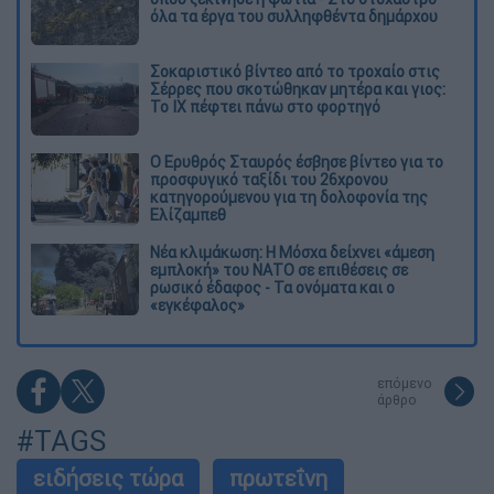
όλα τα έργα του συλληφθέντα δημάρχου
Σοκαριστικό βίντεο από το τροχαίο στις
Σέρρες που σκοτώθηκαν μητέρα και γιος:
Το ΙΧ πέφτει πάνω στο φορτηγό
Ο Ερυθρός Σταυρός έσβησε βίντεο για το
προσφυγικό ταξίδι του 26χρονου
κατηγορούμενου για τη δολοφονία της
Ελίζαμπεθ
Νέα κλιμάκωση: Η Μόσχα δείχνει «άμεση
εμπλοκή» του ΝΑΤΟ σε επιθέσεις σε
ρωσικό έδαφος - Τα ονόματα και ο
«εγκέφαλος»
επόμενο
άρθρο
#TAGS
ειδήσεις τώρα
πρωτεΐνη