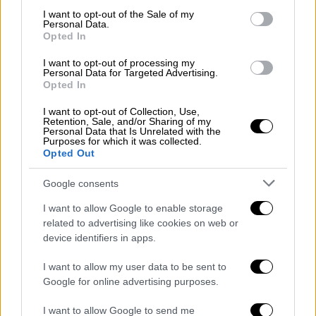
δύο υλικά
για να φτιάξει ένα λεπτό (όσο το
consent section.
I want to opt-out of the Sale of my
Personal Data.
θες φύλλο) όπου μπορείς να τυλίξεις μέσα
Opted In
ό,τι τραβά η όρεξή σου από τυρί, σος και
I want to opt-out of processing my
λαχανικά -ή ακόμη και αλλαντικά, αν σου
Personal Data for Targeted Advertising.
αρέσουν- χωρίς να καταναλώσεις ίχνος
Opted In
αλευριού. Πρόκειται για ένα μείγμα που
I want to opt-out of Collection, Use,
φτιάχνεται από
αυγά
και
τυρί κότατζ
,
Retention, Sale, and/or Sharing of my
Personal Data that Is Unrelated with the
απλώνεται σε αντικολλητικό χαρτί σε
Purposes for which it was collected.
Opted Out
ταψάκι και ψήνεται για λίγο στο φούρνο.
Αυτή η πολύ λεπτή φέτα, που θα μπορούσαμε
Google consents
να την πούμε και ένα είδος «ομελέτας», αλλά
I want to allow Google to enable storage
είναι πολύ πιο σταθερή και δεν διαλύεται
related to advertising like cookies on web or
τόσο εύκολα, προτείνεται ως λύση για
device identifiers in apps.
απολύτως πρωτεϊνούχα wraps και τυλιχτά.
I want to allow my user data to be sent to
Συνταγή για «τορτίγια» πρωτεΐνης
Google for online advertising purposes.
Ακολουθεί ο τρόπος που την έφτιαξε ο
I want to allow Google to send me