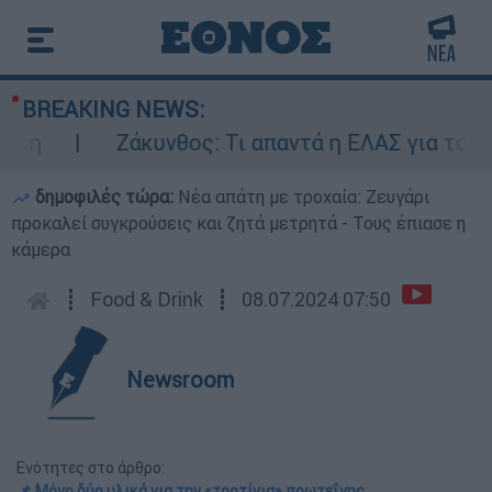
BREAKING NEWS:
Ζάκυνθος: Τι απαντά η ΕΛΑΣ για τους 8 β
δημοφιλές τώρα:
Νέα απάτη με τροχαία: Ζευγάρι
προκαλεί συγκρούσεις και ζητά μετρητά - Τους έπιασε η
κάμερα
┋
Food & Drink
┋
08.07.2024 07:50
Newsroom
Ενότητες στο άρθρο:
📌 Μόνο δύο υλικά για την «τορτίγια» πρωτεΐνης