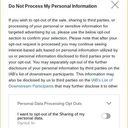
ισορροπημένη διατροφή ή υιοθετούν μια
Do Not Process My Personal Information
δίαιτα μειωμένων υδατανθράκων.
If you wish to opt-out of the sale, sharing to third parties, or
ΔΙΑΒΑΣΤΕ ΕΠΙΣΗΣ
processing of your personal or sensitive information for
targeted advertising by us, please use the below opt-out
section to confirm your selection. Please note that after your
Food & Drink
|
04.07.2024 08:21
opt-out request is processed you may continue seeing
Μυστικά και tips – Ετοιμάζοντας
interest-based ads based on personal information utilized by
μπεσαμέλ για μουσακά
us or personal information disclosed to third parties prior to
your opt-out. You may separately opt-out of the further
disclosure of your personal information by third parties on the
IAB’s list of downstream participants. This information may
also be disclosed by us to third parties on the
IAB’s List of
Μόνο δύο υλικά για την «τορτίγια»
Downstream Participants
that may further disclose it to other
πρωτεΐνης
third parties.
Δεν είναι περίεργο, λοιπόν, που κάνει
Please note that this website/app uses one or more Google
Personal Data Processing Opt Outs
services and may gather and store information including but
θραύση στα
σόσιαλ μίντια
-από το
TikTok
not limited to your visit or usage behaviour. You may click to
I want to opt-out of the Sharing of my
μέχρι τον παππούλη του, το
Facebook
- μια
personal data.
grant or deny consent to Google and its third-party tags to
Opted In
πανεύκολη
συνταγή
που χρησιμοποιεί
μόνο
use your data for below specified purposes in below Google