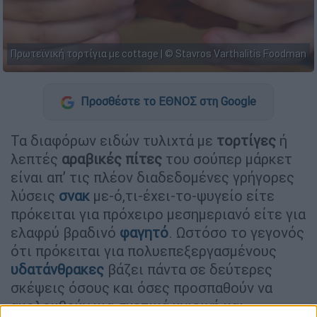
Πρωτεϊνική τορτίγια με cottage | © Stavros Varthalitis Foodman
Προσθέστε το ΕΘΝΟΣ στη Google
Τα διαφόρων ειδών τυλιχτά με
τορτίγες
ή
λεπτές
αραβικές πίτες
του σούπερ μάρκετ
είναι απ’ τις πλέον διαδεδομένες γρήγορες
λύσεις
σνακ
με-ό,τι-έχει-το-ψυγείο είτε
πρόκειται για πρόχειρο μεσημεριανό είτε για
ελαφρύ βραδινό
φαγητό
. Ωστόσο το γεγονός
ότι πρόκειται για πολυεπεξεργασμένους
υδατάνθρακες
βάζει πάντα σε δεύτερες
σκέψεις όσους και όσες προσπαθούν να
ακολουθούν μια σχετικά υγιεινή και