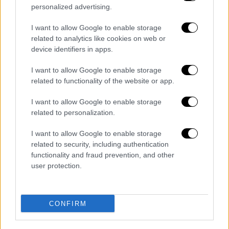
personalized advertising.
Σταύρος Βαρθαλίτης
με ένα βίντεο από το
TikTok
του. Ο Master Chef προτείνει για το
I want to allow Google to enable storage
μείγμα της πρωτεΐνικής
τορτίγιας
, ομολέτας
related to analytics like cookies on web or
ή όπως αλλιώς θέλετε πείτε τη: 220 γρ. τυρί
device identifiers in apps.
cottage και 2 αυγά. Για τη γέμιση
I want to allow Google to enable storage
χρησιμοποιεί καπνιστό σολομό, τυρί-κρέμα ή
related to functionality of the website or app.
γιαούρτι, αγγούρι, ξύσμα από 1/2 λεμόνι,
άνηθο και αλάτι.
I want to allow Google to enable storage
related to personalization.
I want to allow Google to enable storage
related to security, including authentication
functionality and fraud prevention, and other
user protection.
CONFIRM