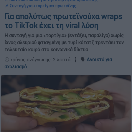
📌 Συνταγή για «τορτίγια» πρωτεΐνης
Για απολύτως πρωτεϊνούχα wraps
το TikTok έχει τη viral λύση
Η συνταγή για μια «τορτίγια» (εντάξει, παραλίγο) χωρίς
ίχνος αλευριού φτιαγμένη με τυρί κότατζ τρεντάει τον
τελευταίο καιρό στα κοινωνικά δίκτυα
🕛 χρόνος ανάγνωσης: 2 λεπτά ┋ 🗣️
Ανοικτό για
σχολιασμό