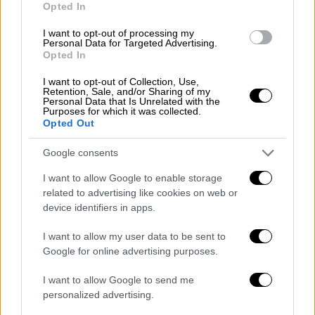
Αρέσουν και σε όλους, είναι εύκολα στη
Opted In
μεταφορά, δεν στάζουν και δεν λερώνουν.
Συνταγές για μίνι κέικ, γλυκά και αλμυρά.
I want to opt-out of processing my
Personal Data for Targeted Advertising.
Opted In
I want to opt-out of Collection, Use,
Retention, Sale, and/or Sharing of my
Personal Data that Is Unrelated with the
Purposes for which it was collected.
Opted Out
Google consents
I want to allow Google to enable storage
related to advertising like cookies on web or
device identifiers in apps.
I want to allow my user data to be sent to
Google for online advertising purposes.
I want to allow Google to send me
personalized advertising.