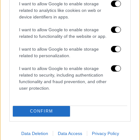
I want to allow Google to enable storage
related to analytics like cookies on web or
device identifiers in apps.
I want to allow Google to enable storage
Συνταγές
|
23.08.2024 07:20
related to functionality of the website or app.
Εύκολο ορεκτικό - Ταρτούλες με
I want to allow Google to enable storage
ντομάτες και καπνιστό τόνο ή σκουμπρί
related to personalization.
Με σφολιάτα, ντομάτες και μια
I want to allow Google to enable storage
ψαροκονσέρβα ετοιμάζετε ένα γρήγορο
related to security, including authentication
σνακ για το κρασί της παρέας
functionality and fraud prevention, and other
user protection.
CONFIRM
Data Deletion
Data Access
Privacy Policy