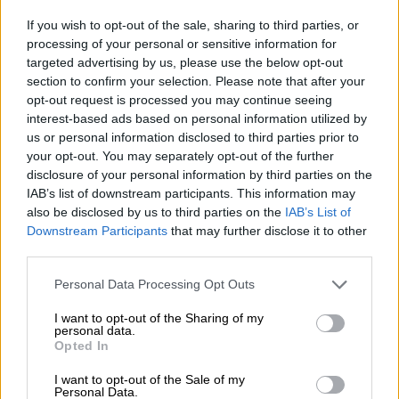
If you wish to opt-out of the sale, sharing to third parties, or
processing of your personal or sensitive information for
targeted advertising by us, please use the below opt-out
section to confirm your selection. Please note that after your
opt-out request is processed you may continue seeing
interest-based ads based on personal information utilized by
us or personal information disclosed to third parties prior to
your opt-out. You may separately opt-out of the further
disclosure of your personal information by third parties on the
IAB’s list of downstream participants. This information may
also be disclosed by us to third parties on the
IAB’s List of
Downstream Participants
that may further disclose it to other
third parties.
Please note that this website/app uses one or more Google
Personal Data Processing Opt Outs
services and may gather and store information including but
not limited to your visit or usage behaviour. You may click to
I want to opt-out of the Sharing of my
Food & Drink
|
16.09.2024 19:51
personal data.
grant or deny consent to Google and its third-party tags to
Ιδέες για υγιεινά σνακ – Ακαταμάχητα
Opted In
use your data for below specified purposes in below Google
μίνι κέικ για τα παιδιά
consent section.
I want to opt-out of the Sale of my
Personal Data.