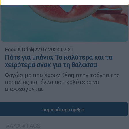
Food & Drink
|
22.07.2024 07:21
Πάτε για μπάνιο; Τα καλύτερα και τα
χειρότερα σνακ για τη θάλασσα
Φαγώσιμα που έχουν θέση στην τσάντα της
παραλίας και άλλα που καλύτερα να
αποφεύγονται
περισσότερα άρθρα
ΑΛΛΑ #TAGS