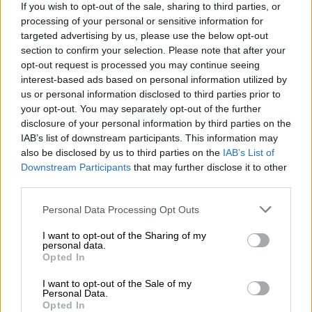
If you wish to opt-out of the sale, sharing to third parties, or
για το 2024
processing of your personal or sensitive information for
targeted advertising by us, please use the below opt-out
section to confirm your selection. Please note that after your
opt-out request is processed you may continue seeing
interest-based ads based on personal information utilized by
us or personal information disclosed to third parties prior to
your opt-out. You may separately opt-out of the further
disclosure of your personal information by third parties on the
IAB’s list of downstream participants. This information may
also be disclosed by us to third parties on the
IAB’s List of
Downstream Participants
that may further disclose it to other
third parties.
Please note that this website/app uses one or more Google
Personal Data Processing Opt Outs
services and may gather and store information including but
not limited to your visit or usage behaviour. You may click to
I want to opt-out of the Sharing of my
personal data.
grant or deny consent to Google and its third-party tags to
Opted In
use your data for below specified purposes in below Google
Υγεία
|
27.07.2023 00:30
consent section.
I want to opt-out of the Sale of my
Πάνω από το 50% των ασθενών με
Personal Data.
αυτοάνοσα νοσήματα αντιμετωπίζουν
Opted In