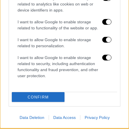
Νέα έρευνα: Με αυτοάνοσα νοσήματα 1
related to analytics like cookies on web or
στους 10 Βρετανούς
device identifiers in apps.
Το 10% του πληθυσμού στη Βρετανία νοσεί
I want to allow Google to enable storage
από αυτοάνοσες παθήσεις, ποσοστό που
related to functionality of the website or app.
σημειώνει αύξηση κατά τη διάρκεια των
τελευταίων χρόνων
I want to allow Google to enable storage
related to personalization.
I want to allow Google to enable storage
related to security, including authentication
functionality and fraud prevention, and other
user protection.
CONFIRM
Data Deletion
Data Access
Privacy Policy