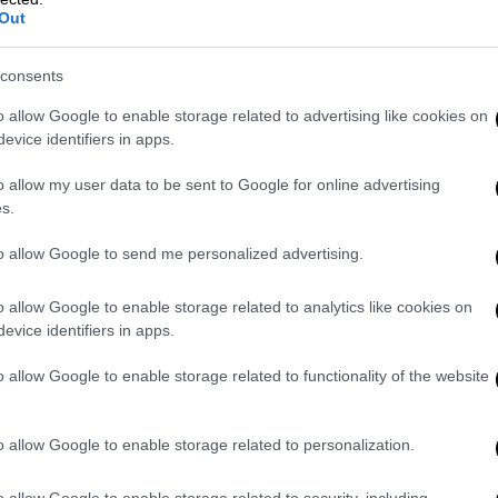
nk sugary soda, and gobbled down…
Out
consents
on)
June 30, 2026
o allow Google to enable storage related to advertising like cookies on
evice identifiers in apps.
λλά χρόνια
στο να γίνει
όσο το δυνατόν πιο
 νεανικά του χρόνια ήταν πολύ διαφορετικά.
o allow my user data to be sent to Google for online advertising
α δημητριακά γεμάτα ζάχαρη, έπινα
s.
α συχνά φαστ φουντ. Είχα
μερικά υγιεινά
to allow Google to send me personalized advertising.
20, αλλά στη συνέχεια έγινα νεαρός
 χτίζω την επιχείρησή μου
.
o allow Google to enable storage related to analytics like cookies on
evice identifiers in apps.
ος και την έντονη εργασία
, παραμέλησα
λά. Μέσα σε λίγα χρόνια βυθίστηκα σε μια
o allow Google to enable storage related to functionality of the website
σα σε αυτή την περίοδο, το σώμα μου
άρχισε
ασία
που επηρέαζε τον θυρεοειδή μου και
o allow Google to enable storage related to personalization.
ου μου. Η πάθηση ονομάζεται
Αυτοάνοση
o allow Google to enable storage related to security, including