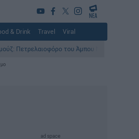
od & Drink
Travel
Viral
ρελαιοφόρο του Άμπου Ντάμπι χτυπήθηκε από πύ
σμο