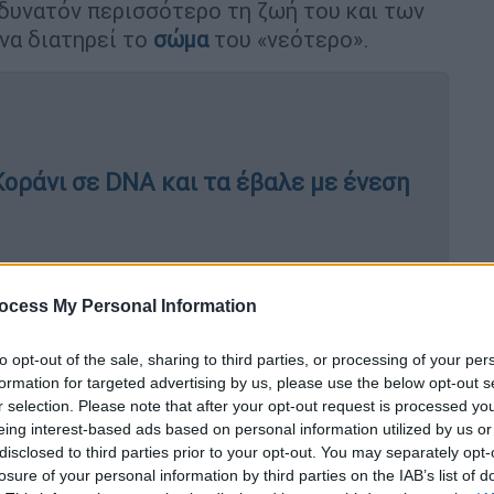
δυνατόν περισσότερο τη ζωή του και των
 να διατηρεί το
σώμα
του «νεότερο».
οράνι σε DNA και τα έβαλε με ένεση
γήρανση σε μυαλό, καρδιά, πνεύμονες
ocess My Personal Information
to opt-out of the sale, sharing to third parties, or processing of your per
formation for targeted advertising by us, please use the below opt-out s
r selection. Please note that after your opt-out request is processed y
κάλυψη ότι
πάσχει από μια ανίατη νόσο
ήταν
eing interest-based ads based on personal information utilized by us or
όσο, ο Τζόνσον δήλωσε ότι
σκοπεύει να
disclosed to third parties prior to your opt-out. You may separately opt-
ν εαυτό του, παρά τις δυσκολίες. Σε
losure of your personal information by third parties on the IAB’s list of