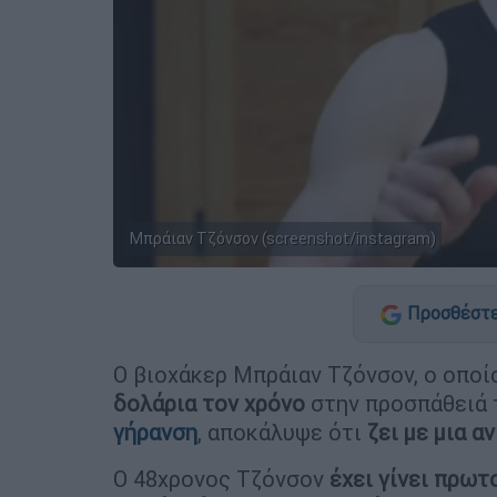
Μπράιαν Τζόνσον (screenshot/instagram)
Προσθέστε
Ο βιοχάκερ Μπράιαν Τζόνσον, ο οποί
δολάρια τον χρόνο
στην προσπάθειά 
γήρανση
, αποκάλυψε ότι
ζει με μια α
Ο 48χρονος Τζόνσον
έχει γίνει πρωτ