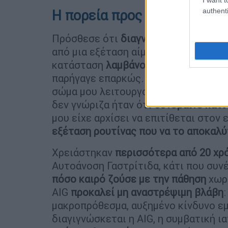
authenti
Η πορεία προς τη διάγνωση
Πρόσθεσε ότι
διαγνώστηκε με υποθ
από μια εξέταση αίματος ρουτίνας. Α
κατάσταση
λαμβάνοντας καθημερινά 
παρήγαγε επαρκώς. Όπως εξήγησε: «Π
σώμα μου λειτουργούσε σαν ο θυρεοε
δεν γνώριζα ήταν ότι
συνέβαινε κάτι
μου είχε αρχίσει να επιτίθεται στον
εξέταση ρουτίνας που να το αποκαλύ
Χρειάστηκαν
περισσότερα από 20 χρό
Αυτοάνοση Γαστρίτιδα, κάτι που συνέ
πόσο καιρό ζούσε με την πάθηση
χωρί
AIG
προκαλεί μη αναστρέψιμη βλάβη
μακροπρόθεσμα, αυξημένο κίνδυνο εμ
διαγιγνώσκεται η AIG, η συμβατική ι