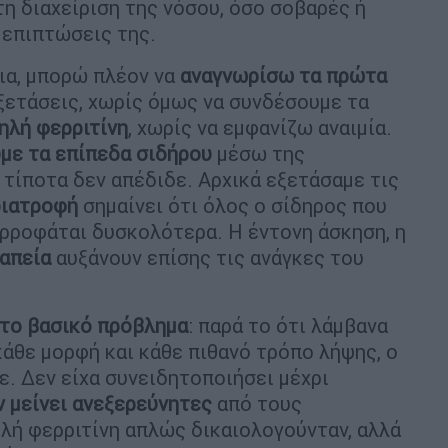
τη διαχείριση της νόσου, όσο σοβαρές ή
ι επιπτώσεις της.
ια, μπορώ πλέον να
αναγνωρίσω τα πρώτα
ξετάσεις, χωρίς όμως να συνδέσουμε τα
μηλή φερριτίνη
, χωρίς να εμφανίζω αναιμία.
με τα επίπεδα σιδήρου
μέσω της
τίποτα δεν απέδιδε. Αρχικά εξετάσαμε τις
διατροφή
σημαίνει ότι όλος ο σίδηρος που
ορροφάται δυσκολότερα. Η έντονη άσκηση, η
απεία
αυξάνουν επίσης τις ανάγκες του
 το βασικό πρόβλημα
: παρά το ότι λάμβανα
κάθε μορφή και κάθε πιθανό τρόπο λήψης, ο
. Δεν είχα συνειδητοποιήσει μέχρι
ν μείνει ανεξερεύνητες
από τους
λή φερριτίνη απλώς δικαιολογούνταν, αλλά