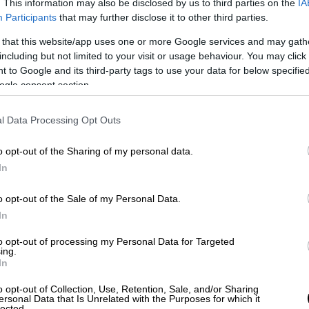
έα #1: Έχω μια
αυτοάνοση ασθένεια
. Το
. This information may also be disclosed by us to third parties on the
IA
Participants
that may further disclose it to other third parties.
υ τον εαυτό. Κακά νέα #2: Το 2-5% των
ση. Πιθανότατα ακόμη περισσότεροι,
 that this website/app uses one or more Google services and may gath
. Καλά νέα: Θα προσπαθήσω να τη λύσω. Θα
including but not limited to your visit or usage behaviour. You may click 
 to Google and its third-party tags to use your data for below specifi
ogle consent section.
l Data Processing Opt Outs
stomach is eating itself.
o opt-out of the Sharing of my personal data.
In
o opt-out of the Sale of my Personal Data.
ely more, because it hides.
In
to opt-out of processing my Personal Data for Targeted
ing.
In
hare all.
o opt-out of Collection, Use, Retention, Sale, and/or Sharing
ersonal Data that Is Unrelated with the Purposes for which it
lected.