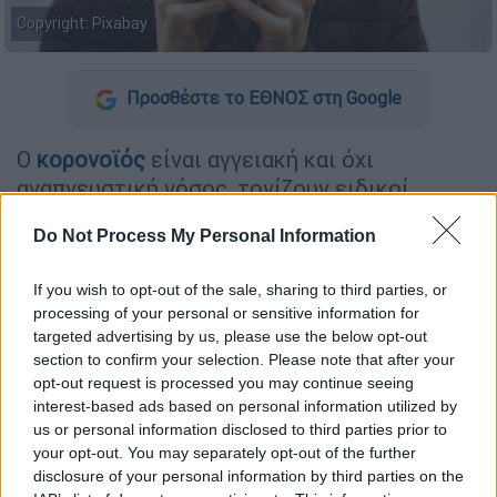
Copyright: Pixabay
Προσθέστε το ΕΘΝΟΣ στη Google
Ο
κορονοϊός
είναι αγγειακή και όχι
αναπνευστική νόσος, τονίζουν ειδικοί
ερευνητές
του Πανεπιστημίου της
Do Not Process My Personal Information
Καλιφόρνια του Σαν Ντιέγκο και του
Ινστιτούτου Βιολογικών Μελετών του Salk,
If you wish to opt-out of the sale, sharing to third parties, or
αφού διαπίστωσαν ότι ο ιός SARS-CoV-2
processing of your personal or sensitive information for
βλάπτει και επιτίθεται στο αγγειακό
targeted advertising by us, please use the below opt-out
σύστημα σε κυτταρικό επίπεδο.
section to confirm your selection. Please note that after your
opt-out request is processed you may continue seeing
Τα νέα ευρήματα που βοηθούν μάλιστα στην
interest-based ads based on personal information utilized by
us or personal information disclosed to third parties prior to
εξήγηση του πλήθους των φαινομενικά
your opt-out. You may separately opt-out of the further
άσχετων επιπλοκών του COVID-19 και θα
disclosure of your personal information by third parties on the
μπορούσαν ενδεχομένως να επιτρέψουν την