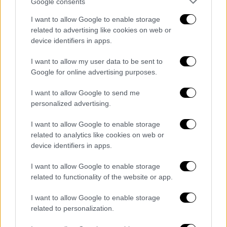
Google consents
I want to allow Google to enable storage
Η εργασία παρέχει σαφή επιβεβαίωση και
related to advertising like cookies on web or
λεπτομερή εξήγηση του μηχανισμού με τον
device identifiers in apps.
οποίο η ακίδα πρωτεΐνης βλάπτει πρώτα τα
I want to allow my user data to be sent to
αγγειακά κύτταρα. Ερευνητές που
Google for online advertising purposes.
εργάζονται σε άλλους
κορονοϊούς
υποπτεύονται εδώ και πολύ
I want to allow Google to send me
καιρό ότι η πρωτεΐνη των ακίδων συμβάλλει
personalized advertising.
στη βλάβη στα αγγειακά ενδοθηλιακά
I want to allow Google to enable storage
κύτταρα. Η τρέχουσα έρευνα έχει
related to analytics like cookies on web or
τεκμηριώσει αυτήν τη διαδικασία για πρώτη
device identifiers in apps.
φορά.
I want to allow Google to enable storage
Κατά τη διάρκεια της έρευνάς τους, οι
related to functionality of the website or app.
εμπειρογνώμονες δημιούργησαν έναν τύπο
I want to allow Google to enable storage
ψευδοϊού που περιβάλλεται από την κλασική
related to personalization.
ακίδα πρωτεϊνης του SARS-CoV-2, αλλά δεν