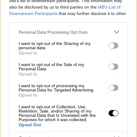
IAB’s list of downstream participants. This information may
ανάπτυξη νέων θεραπειών, δημοσιεύτηκαν
also be disclosed by us to third parties on the
IAB’s List of
Downstream Participants
that may further disclose it to other
σε σχετική μελέτη στο αγγλικό περιοδικό
third parties.
Circulation Research, όπως μεταδίδει η ΕΡΤ.
Please note that this website/app uses one or more Google
Personal Data Processing Opt Outs
Διαβάστε επίσης:
Εμβολιασμοί: Από 21
services and may gather and store information including but
Μαΐου ραντεβού με όλα τα εμβόλια για
not limited to your visit or usage behaviour. You may click to
I want to opt-out of the Sharing of my
personal data.
grant or deny consent to Google and its third-party tags to
ηλικίες 40-44 ετών
Opted In
use your data for below specified purposes in below Google
consent section.
Σύμφωνα με την μελέτη οι χαρακτηριστικές
I want to opt-out of the Sale of my
Personal Data.
ακίδες πρωτεΐνης του SARS-CoV-2 όχι μόνο
Opted In
βοηθούν τον ιό να μολύνει πιθανούς
I want to opt-out of processing my
ξενιστές, αλλά παίζουν επίσης βασικό ρόλο
Personal Data for Targeted Advertising.
στην ίδια την ασθένεια. Αυτό θα μπορούσε
Opted In
να εξηγήσει γιατί μερικοί άνθρωποι
I want to opt-out of Collection, Use,
παθαίνουν εγκεφαλικά επεισόδια και γιατί
Retention, Sale, and/or Sharing of my
Personal Data that Is Unrelated with the
άλλοι άνθρωποι έχουν προβλήματα σε άλλα
Purposes for which it was collected.
Opted Out
μέρη του σώματος. Αυτό όμως που έχουν
κοινό είναι ότι όλα έχουν αγγειακή βάση.