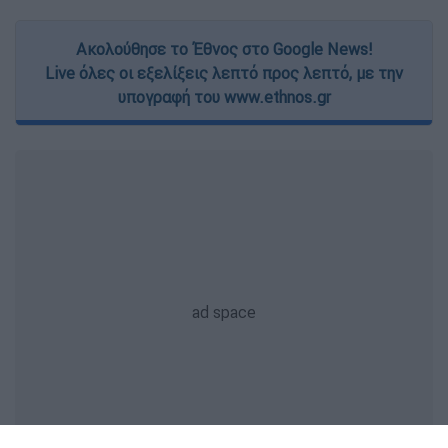
Ακολούθησε το Έθνος στο Google News!
Live όλες οι εξελίξεις λεπτό προς λεπτό, με την
υπογραφή του www.ethnos.gr