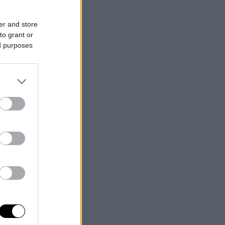
er and store
to grant or
ed purposes