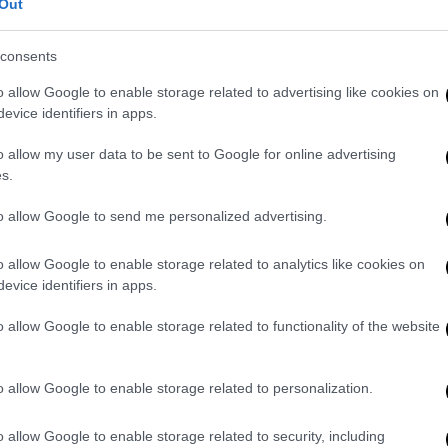
τετράδα με επίθεση-φωτιά επί
Out
του Περιστερίου
consents
Ο Προμηθέας θα αντιμετωπίσει το
Λαύριο στην ημιτελική φάση με φόντο
o allow Google to enable storage related to advertising like cookies on
τον τελικό της Basket League
evice identifiers in apps.
o allow my user data to be sent to Google for online advertising
s.
Υγεία
|
17.05.2021 22:54
Κορονοϊός: Αγγειακή και όχι
to allow Google to send me personalized advertising.
αναπνευστική νόσος, σύμφωνα με
νέα έρευνα
o allow Google to enable storage related to analytics like cookies on
evice identifiers in apps.
Oι εμπειρογνώμονες δημιούργησαν
έναν τύπο ψευδοϊού που
o allow Google to enable storage related to functionality of the website
περιβάλλεται από την κλασική ακίδα
πρωτεϊνης του SARS-CoV-2, αλλά δεν
περιείχε πραγματικό ιό
o allow Google to enable storage related to personalization.
o allow Google to enable storage related to security, including