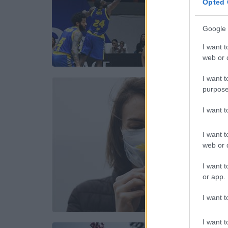
Opted 
Google 
I want t
web or d
I want t
purpose
I want 
I want t
web or d
I want t
or app.
I want t
I want t