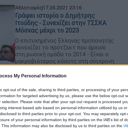
Αθλητισμός
|
17.05.2021 23:16
Γράφει ιστορία ο Δημήτρης
Ιτούδης - Συνεχίζει στην ΤΣΣΚΑ
Μόσχας μέχρι το 2023
Ο επιτυχημένος Ελληνας προπονητής
συνεχίζει το πρότζεκτ που άρχισε
στη ρωσική ομάδα το 2014 - Είναι ο
μακροβιότερος κόουτς στη σύγχρονη
ιστορία της ΤΣΣΚΑ
ocess My Personal Information
to opt-out of the sale, sharing to third parties, or processing of your per
Lifestyle
|
17.05.2021 23:09
formation for targeted advertising by us, please use the below opt-out s
Ράδιο Αρβύλα: Οι γενετικές
r selection. Please note that after your opt-out request is processed y
ομοιότητες των σημερινών
eing interest-based ads based on personal information utilized by us or
Ελλήνων με τους αρχαίους και τα
disclosed to third parties prior to your opt-out. You may separately opt-
losure of your personal information by third parties on the IAB’s list of
ακατάλληλα πρωτοσέλιδα
. This information may also be disclosed by us to third parties on the
IA