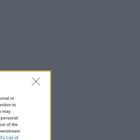
sonal or
ection to
ou may
 personal
out of the
 downstream
B’s List of