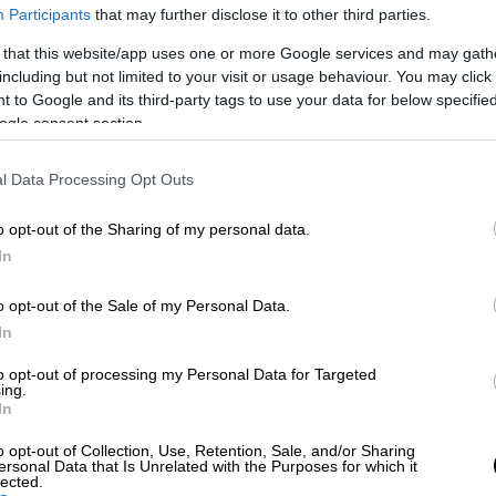
Τα πιο αστεία βίντεο από τους Ράδιο
Participants
that may further disclose it to other third parties.
Αρβύλα την Δευτέρα 17 Μαΐου
 that this website/app uses one or more Google services and may gath
including but not limited to your visit or usage behaviour. You may click 
 to Google and its third-party tags to use your data for below specifi
ogle consent section.
Ελλάδα
|
17.05.2021 23:09
«ΜΟΡΙΑΣ '21»: 21 διαδρομές
l Data Processing Opt Outs
εμπνευσμένες από την
Επανάσταση στην Πελοπόννησο
o opt-out of the Sharing of my personal data.
Μέσα από 21 θεματικές διαδρομές,
In
συνδέει εμβληματικές πόλεις της
o opt-out of the Sale of my Personal Data.
Πελοποννήσου, αναδεικνύει την
In
ιστορία του τόπου και τον ρόλο κάθε
πόλης στον Αγώνα για την
to opt-out of processing my Personal Data for Targeted
Ανεξαρτησία
ing.
In
Αθλητισμός
|
17.05.2021 23:01
o opt-out of Collection, Use, Retention, Sale, and/or Sharing
ersonal Data that Is Unrelated with the Purposes for which it
Ο Προμηθέας έκλεισε θέση στην
lected.