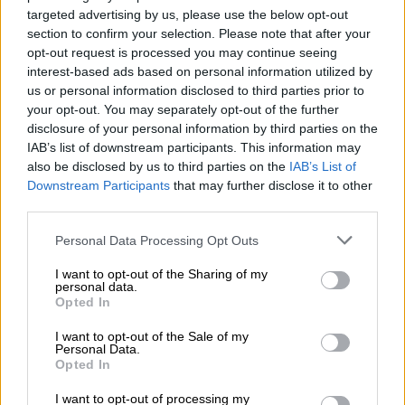
του Τμήματος Ιατρικής και Χειρουργικής του
targeted advertising by us, please use the below opt-out
Πανεπιστημίου Ινσούμπρια του Βαρέζε, οι
section to confirm your selection. Please note that after your
οποίοι έκαναν τη
σχετική δημοσίευση
στο
opt-out request is processed you may continue seeing
περιοδικό για θέματα περιβαλλοντικής και
interest-based ads based on personal information utilized by
us or personal information disclosed to third parties prior to
επαγγελματικής ιατρικής «Occupational &
your opt-out. You may separately opt-out of the further
Environmental Medicine», ανέλυσαν στοιχεία
disclosure of your personal information by third parties on the
της περιόδου 2020-21 για την πόλη Βαρέζε
IAB’s list of downstream participants. This information may
(81.543 κάτοικοι) της Λομβαρδίας στη
also be disclosed by us to third parties on the
IAB’s List of
Downstream Participants
that may further disclose it to other
Βόρεια Ιταλία, η οποία είχε πληγεί σοβαρά
third parties.
από την πανδημία και όπου υπάρχει
πρόβλημα ρύπανσης της ατμόσφαιρας.
Please note that this website/app uses one or more Google
Personal Data Processing Opt Outs
services and may gather and store information including but
not limited to your visit or usage behaviour. You may click to
I want to opt-out of the Sharing of my
personal data.
ΔΙΑΒΑΣΤΕ ΕΠΙΣΗΣ
grant or deny consent to Google and its third-party tags to
Opted In
use your data for below specified purposes in below Google
Ελλάδα
|
17.01.2022 09:10
consent section.
I want to opt-out of the Sale of my
Personal Data.
Τραγωδία στη Θεσσαλονίκη: Νεκρές
Opted In
δύο ηλικιωμένες στο διαμέρισμά
τους
I want to opt-out of processing my