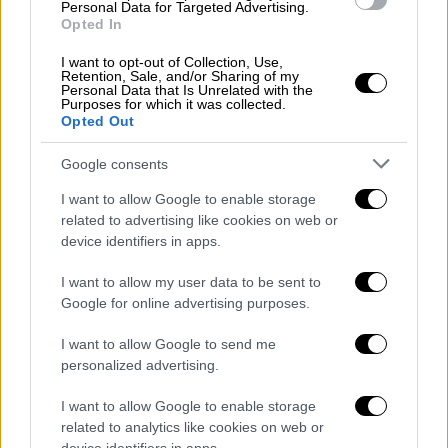
Personal Data for Targeted Advertising.
Opted In
Lifestyle
|
17.01.2022 09:05
I want to opt-out of Collection, Use,
Retention, Sale, and/or Sharing of my
Πέθανε ο πρωτοπόρος σκηνοθέτης
Personal Data that Is Unrelated with the
Ζαν-Κλοντ Λορντ - «Σφράγισε την
Purposes for which it was collected.
Opted Out
ιστορία της έβδομης τέχνης στο
Κεμπέκ»
Google consents
I want to allow Google to enable storage
Ελλάδα
|
17.01.2022 09:18
related to advertising like cookies on web or
Πρόβλεψη Παγώνη: Πώς θα κάνουμε
device identifiers in apps.
Απόκριες και Πάσχα – Τι θα γίνει με
I want to allow my user data to be sent to
μέτρα και μάσκες
Google for online advertising purposes.
I want to allow Google to send me
personalized advertising.
I want to allow Google to enable storage
Η
μελέτη
εκτίμησε διαχρονικά τα μέσα
related to analytics like cookies on web or
επίπεδα ρύπων του αέρα (σωματιδίων,