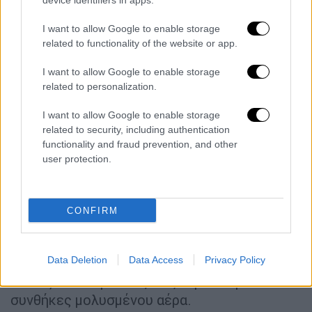
device identifiers in apps.
διοξειδίου και μονοξειδίου του αζώτου και
I want to allow Google to enable storage
όζοντος) και τα συσχέτισε με την εξέλιξη
related to functionality of the website or app.
των κρουσμάτων του κορονοϊού, όπως
μεταδίδει το ΑΠΕ-ΜΠΕ. Διαπιστώθηκε ότι
I want to allow Google to enable storage
οι ρύποι αύξαναν περισσότερο τον κίνδυνο
related to personalization.
λοίμωξης Covid-19 στα άτομα ιδίως άνω των
I want to allow Google to enable storage
55 ετών.
related to security, including authentication
functionality and fraud prevention, and other
Είναι γνωστό ότι η μακρόχρονη έκθεση στη
user protection.
ρύπανση του αέρα αυξάνει τον κίνδυνο
αναπνευστικών και καρδιαγγειακών
παθήσεων λόγω χρόνιας φλεγμονής και
CONFIRM
εξασθένησης του ανοσοποιητικού
συστήματος. Με ανάλογο τρόπο, φαίνεται
Data Deletion
Data Access
Privacy Policy
πως αυξάνεται και η πιθανότητα να μολυνθεί
κανείς από κορονοϊό, αν ζει για καιρό σε
συνθήκες μολυσμένου αέρα.