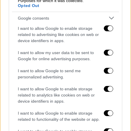
Purposes for which it was collected.
Opted Out
Google consents
Υγεία
|
05.07.2026 23:06
I want to allow Google to enable storage
«Tech neck»: Πώς τα κινητά τηλέφωνο
related to advertising like cookies on web or
και η τεχνολογία παραμορφώνουν το
device identifiers in apps.
σώμα μας
I want to allow my user data to be sent to
Οι συσκευές αλλάζουν το σώμα μας με
Google for online advertising purposes.
τρόπους που μπορεί να μην
I want to allow Google to send me
συνειδητοποιούμε
personalized advertising.
I want to allow Google to enable storage
related to analytics like cookies on web or
device identifiers in apps.
I want to allow Google to enable storage
related to functionality of the website or app.