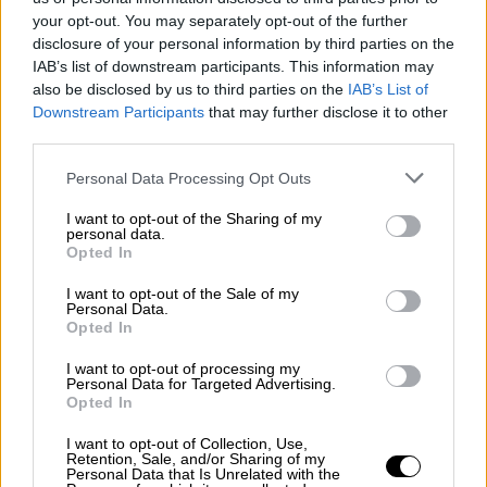
your opt-out. You may separately opt-out of the further
Κόσμος
|
06.07.2026 11:56
disclosure of your personal information by third parties on the
Επιστήμονες ίσως έλυσαν το μυστήριο
IAB’s list of downstream participants. This information may
του γιατί το 90% των ανθρώπων είναι
also be disclosed by us to third parties on the
IAB’s List of
δεξιόχειρες
Downstream Participants
that may further disclose it to other
third parties.
Γενετικοί λόγοι ή κάτι πολύ πιο σκοτεινό
Please note that this website/app uses one or more Google
από το παρελθόν μας;
Personal Data Processing Opt Outs
services and may gather and store information including but
not limited to your visit or usage behaviour. You may click to
I want to opt-out of the Sharing of my
personal data.
grant or deny consent to Google and its third-party tags to
Opted In
use your data for below specified purposes in below Google
consent section.
I want to opt-out of the Sale of my
Personal Data.
Opted In
I want to opt-out of processing my
Personal Data for Targeted Advertising.
Opted In
I want to opt-out of Collection, Use,
Retention, Sale, and/or Sharing of my
Personal Data that Is Unrelated with the