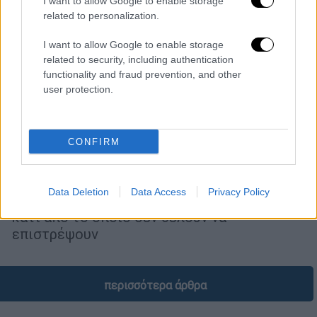
I want to allow Google to enable storage
related to personalization.
I want to allow Google to enable storage
related to security, including authentication
functionality and fraud prevention, and other
user protection.
Υγεία
|
05.07.2026 06:55
Γιατί οι άνθρωποι βλέπουν τα ίδια
CONFIRM
πράγματα πριν πεθάνουν; Οι
επιστήμονες απαντούν
Data Deletion
Data Access
Privacy Policy
Η πλειονότητα των ανθρώπων περιγράφει
κάτι από το οποίο δεν θέλουν να
επιστρέψουν
περισσότερα άρθρα