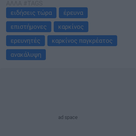
ΑΛΛΑ #TAGS
ειδήσεις τώρα
έρευνα
επιστήμονες
καρκίνος
ερευνητές
καρκίνος παγκρέατος
ανακάλυψη