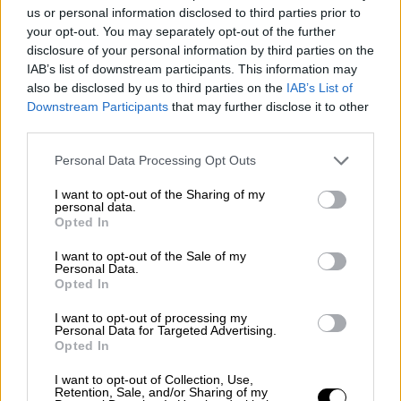
us or personal information disclosed to third parties prior to
ΕΚΠΑ
your opt-out. You may separately opt-out of the further
disclosure of your personal information by third parties on the
Σε μία συγχρονική έρευνα της Ιατρικής
IAB’s list of downstream participants. This information may
Σχολής του ΕΚΠΑ, που εκπονήθηκε σε πέντε
also be disclosed by us to third parties on the
IAB’s List of
πανεπιστημιακά νοσοκομεία της Αθήνας από
Downstream Participants
that may further disclose it to other
third parties.
τον Μάιο έως τον Ιούλιο του 2021 (δηλαδή
όταν είχε ολοκληρωθεί το πρόγραμμα
Please note that this website/app uses one or more Google
Personal Data Processing Opt Outs
services and may gather and store information including but
εμβολιασμού αντί- SARS-CoV-2 για τους
not limited to your visit or usage behaviour. You may click to
I want to opt-out of the Sharing of my
εργαζόμενους στην υγεία), περίπου 1.300
personal data.
grant or deny consent to Google and its third-party tags to
Opted In
εργαζόμενοι απάντησαν σε ένα ειδικά
use your data for below specified purposes in below Google
σχεδιασμένο ερωτηματολόγιο που
consent section.
I want to opt-out of the Sale of my
Personal Data.
αφορούσε στον εμβολιασμό και στις πιθανές
Opted In
ανεπιθύμητες δράσεις που βίωσαν από τα
εμβόλια για τον συγκεκριμένο ιό, όπως,
I want to opt-out of processing my
Personal Data for Targeted Advertising.
επίσης, και στη nocebo συμπεριφορά. Η
Opted In
μελέτη δημοσιεύθηκε στον διεθνή ιατρικό
I want to opt-out of Collection, Use,
Τύπο με τη συμμετοχή μίας πλειάδας
Retention, Sale, and/or Sharing of my