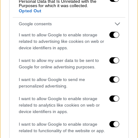
Personal Data that Is Unrelated with the
καθηγητών και ερευνητών του ΕΚΠΑ τον
Purposes for which it was collected.
Νοέμβριο του 2021 με τίτλο: «Nocebo-Prone
Opted Out
Behavior Associated with SARS-CoV-2
Google consents
Vaccine Hesitancy in Healthcare Workers και
συγγραφείς: Δήμος Μητσικώστας,
I want to allow Google to enable storage
related to advertising like cookies on web or
Κωνσταντίνα Αραβαντινού-Φατούρου,
device identifiers in apps.
Χριστίνα Δεληγιάννη, Ευρυδίκη Κραβαρίτη,
Ελένη Κορομπόκη, Μαρία Μυλωνά, Πηνελόπη
I want to allow my user data to be sent to
Βρυττιά, Γεωργία Παπαγιαννοπούλου,
Google for online advertising purposes.
Ευμορφία-Μαρία Δελίχα, Αθανάσιος Δελλής,
I want to allow Google to send me
Γεώργιος Τσιβγούλης, Μελέτιος Α.
personalized advertising.
Δημόπουλος, Martina Amanzio, Πέτρος
I want to allow Google to enable storage
Σφηκάκης».
related to analytics like cookies on web or
Αποτελέσματα έρευνας
device identifiers in apps.
I want to allow Google to enable storage
Περίπου 8 στους 10 υγειονομικούς είχαν
related to functionality of the website or app.
πλήρως εμβολιασθεί εκείνο το χρονικό