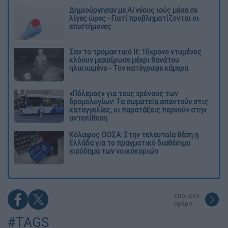
Δημιούργησαν με AI νέους ιούς μέσα σε
λίγες ώρες - Γιατί προβληματίζονται οι
επιστήμονες
Σαν το τρομακτικό It: 15χρονο ντυμένος
κλόουν μαχαίρωσε μέχρι θανάτου
ηλικιωμένο - Τον κατέγραψε κάμερα
«Πόλεμος» για τους χρόνους των
δρομολογίων: Τα σωματεία απαντούν στις
καταγγελίες, οι παρατάξεις περνούν στην
αντεπίθεση
Κόλαφος ΟΟΣΑ: Στην τελευταία θέση η
Ελλάδα για το πραγματικό διαθέσιμο
εισόδημα των νοικοκυριών
επόμενο
άρθρο
#TAGS