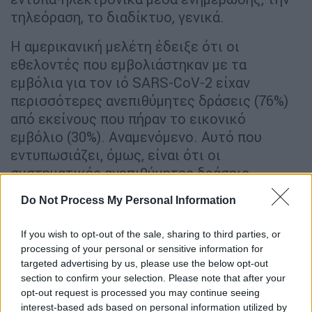
τηλεόραση, το διαδίκτυο, γενικά.
Η αμερικανική μελέτη έδειξε ότι οι
εθελοντές που εμβολιάστηκαν με τα
εμβόλια για τον ιό SARS-CoV-2 είχαν
περισσότερες ανεπιθύμητες δράσεις (76%)
από εκείνους που πήραν το εικονικό
εμβόλιο (30%). Αναμενόμενο. Αυτό που
εντυπωσιάζει, όμως, είναι ότι οι
συστηματικές ανεπιθύμητες δράσεις
(δηλαδή πυρετός, κόπωση, κεφαλαλγία,
Do Not Process My Personal Information
μυαλγίες, ζάλη) είναι πολύ συχνές και στους
εθελοντές που πήραν το εικονικό εμβόλιο
If you wish to opt-out of the sale, sharing to third parties, or
(76%), είναι δηλαδή αποτέλεσμα nocebo
processing of your personal or sensitive information for
συμπεριφοράς, φοβίας, τονίζει ο κ.
targeted advertising by us, please use the below opt-out
section to confirm your selection. Please note that after your
Μητσικώστας.
opt-out request is processed you may continue seeing
interest-based ads based on personal information utilized by
Έρευνα της Ιατρικής Σχολής του