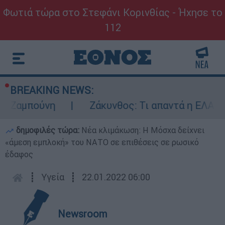
Φωτιά τώρα στο Στεφάνι Κορινθίας - Ήχησε το
112
BREAKING NEWS:
μπούνη
Ζάκυνθος: Τι απαντά η ΕΛΑΣ για το
δημοφιλές τώρα:
Νέα κλιμάκωση: Η Μόσχα δείχνει
«άμεση εμπλοκή» του ΝΑΤΟ σε επιθέσεις σε ρωσικό
έδαφος
┋
Υγεία
┋
22.01.2022 06:00
Newsroom