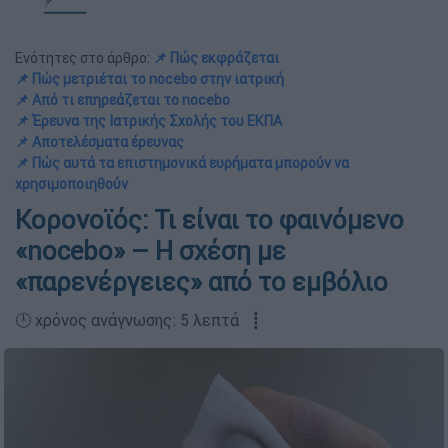
Ενότητες στο άρθρο:
📌 Πώς εκφράζεται
📌 Πώς μετριέται το nocebo στην ιατρική
📌 Από τι επηρεάζεται το nocebo
📌 Έρευνα της Ιατρικής Σχολής του ΕΚΠΑ
📌 Αποτελέσματα έρευνας
📌 Πώς αυτά τα επιστημονικά ευρήματα μπορούν να
χρησιμοποιηθούν
Κορονοϊός: Τι είναι το φαινόμενο
«nocebo» – H σχέση με
«παρενέργειες» από το εμβόλιο
🕛 χρόνος ανάγνωσης: 5 λεπτά ┋