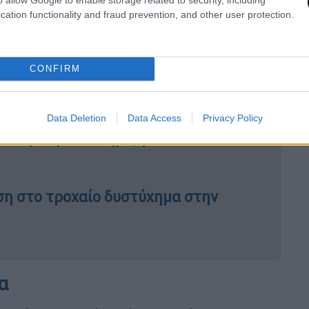
cation functionality and fraud prevention, and other user protection.
α της Τραπεζούντας
CONFIRM
ρα και γιο που ακρωτηριάστηκαν από
Data Deletion
Data Access
Privacy Policy
α ιατρική υποστήριξη
ση στο τροχαίο δυστύχημα στην
α