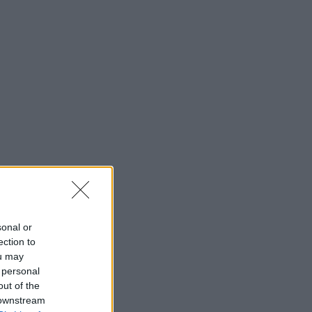
sonal or
ection to
ou may
 personal
out of the
 downstream