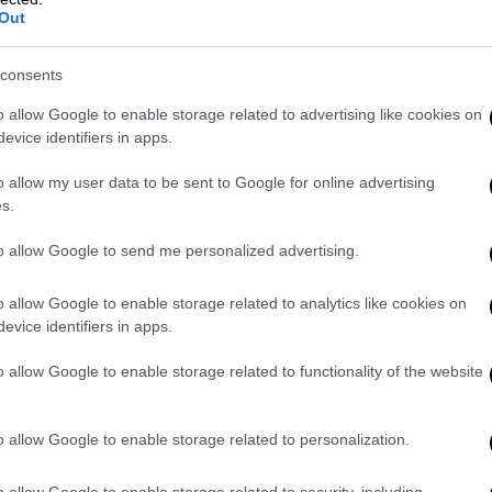
Out
consents
o allow Google to enable storage related to advertising like cookies on
evice identifiers in apps.
o allow my user data to be sent to Google for online advertising
δυ ό,τι πέφτει θα είναι χιόνι, ενώ στη
s.
ές θα έχουμε καταιγίδες» σημειώνει ο κ.
to allow Google to send me personalized advertising.
ακο θα έχουμε χιόνια ακόμη και στο
ι μόνο προς τα βόρεια προάστια», τονίζει
o allow Google to enable storage related to analytics like cookies on
evice identifiers in apps.
οκαιρίας καθώς ένα νέο κύμα αναμένεται
o allow Google to enable storage related to functionality of the website
αρουσάκη στα λευκά θα ντυθούν ανατολική
Στερεά και Κρήτη «ακόμη και περιοχές δίπλα
o allow Google to enable storage related to personalization.
o allow Google to enable storage related to security, including