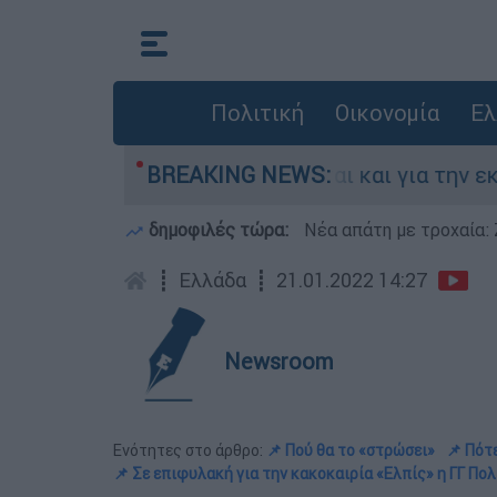
Πολιτική
Οικονομία
Ελ
λλάδα - Κατηγορείται και για την εκτέλεση Ζαμ
BREAKING NEWS:
δημοφιλές τώρα:
Νέα απάτη με τροχαία: 
┋
Ελλάδα
┋
21.01.2022 14:27
Newsroom
Ενότητες στο άρθρο:
📌 Πού θα το «στρώσει»
📌 Πότ
📌 Σε επιφυλακή για την κακοκαιρία «Ελπίς» η ΓΓ Πο