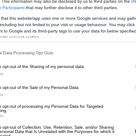
. This information may also be disclosed by us to third parties on the
IA
Participants
that may further disclose it to other third parties.
EN TV, Κλέαρχος Μαρουσάκης, η πολική
 that this website/app uses one or more Google services and may gath
ιναβία είναι ξηρή οπότε για να πάρει την
including but not limited to your visit or usage behaviour. You may click 
ινόμενα πρέπει να περάσει πάνω από το
 to Google and its third-party tags to use your data for below specifi
οπτώσεις θα αφορούν τα νησιά του Αιγαίου
ogle consent section.
λέπουν» προς το αρχιπέλαγος.
l Data Processing Opt Outs
o opt-out of the Sharing of my personal data.
In
o opt-out of the Sale of my Personal Data.
In
to opt-out of processing my Personal Data for Targeted
ing.
In
o opt-out of Collection, Use, Retention, Sale, and/or Sharing
ersonal Data that Is Unrelated with the Purposes for which it
lected.