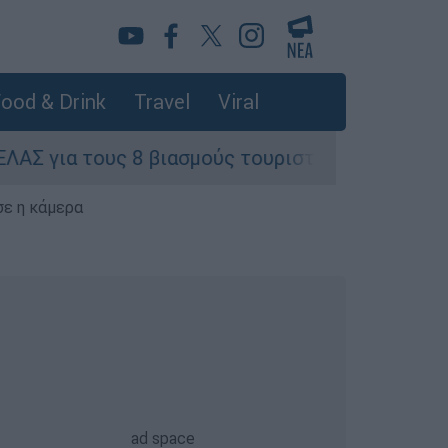
ood & Drink
Travel
Viral
υς 8 βιασμούς τουριστριών - «Μόνο 3 περιστατικ
σε η κάμερα