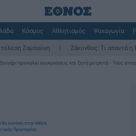
λάδα
Κόσμος
Αθλητισμός
Ψυχαγωγία
F
πούνη
Ζάκυνθος: Τι απαντά η ΕΛΑΣ για το
Ζευγάρι προκαλεί συγκρούσεις και ζητά μετρητά - Τους έπια
ε θα χιονίσει στην Αθήνα
λιτικής Προστασίας