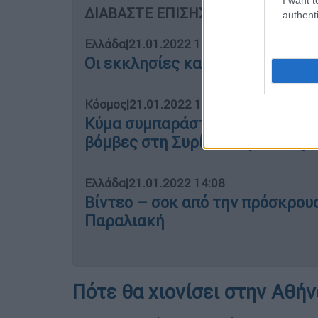
ΔΙΑΒΑΣΤΕ ΕΠΙΣΗΣ
authenti
Ελλάδα
|
21.01.2022 14:18
Οι εκκλησίες και τα μοναστήρι
Κόσμος
|
21.01.2022 14:00
Κύμα συμπαράστασης στον πατέ
βόμβες στη Συρία - Στη Σιένα γι
Ελλάδα
|
21.01.2022 14:08
Βίντεο – σοκ από την πρόσκρου
Παραλιακή
Πότε θα χιονίσει στην Αθήν