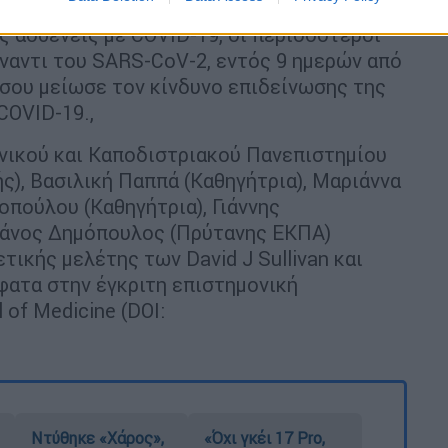
ρασματικά, η χορήγηση πλάσματος
 ασθενείς με COVID-19, οι περισσότεροι
ναντι του SARS-CoV-2, εντός 9 ημερών από
σου μείωσε τον κίνδυνο επιδείνωσης της
COVID-19.,
Εθνικού και Καποδιστριακού Πανεπιστημίου
), Βασιλική Παππά (Καθηγήτρια), Μαριάννα
πούλου (Καθηγήτρια), Γιάννης
Θάνος Δημόπουλος (Πρύτανης ΕΚΠΑ)
ικής μελέτης των David J Sullivan και
ατα στην έγκριτη επιστημονική
of Medicine (DOI:
Ντύθηκε «Χάρος»,
«Όχι γκέι 17 Pro,