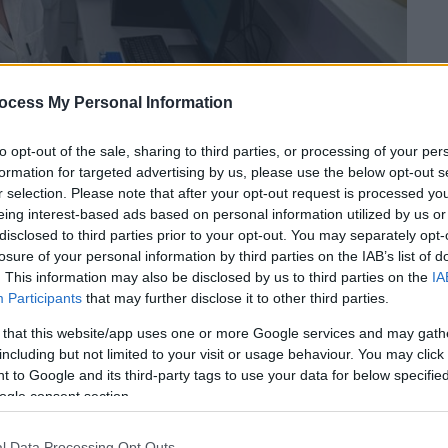
ocess My Personal Information
to opt-out of the sale, sharing to third parties, or processing of your per
formation for targeted advertising by us, please use the below opt-out s
r selection. Please note that after your opt-out request is processed y
eing interest-based ads based on personal information utilized by us or
disclosed to third parties prior to your opt-out. You may separately opt-
 το ΕΘΝΟΣ στη Google
losure of your personal information by third parties on the IAB’s list of
. This information may also be disclosed by us to third parties on the
IA
Participants
that may further disclose it to other third parties.
ι πολυκλωνικά
αντισώματα
από
 that this website/app uses one or more Google services and may gath
-19
αποτελεί μια ελπιδοφόρο θεραπευτική
including but not limited to your visit or usage behaviour. You may click 
ιπλοκών της COVID-19, ωστόσο η
 to Google and its third-party tags to use your data for below specifi
λευόμενους ασθενείς με πρόσφατη
ogle consent section.
l Data Processing Opt Outs