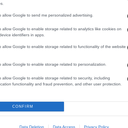
s.
to allow Google to send me personalized advertising.
Οκτωβρίου 2021 τυχαιοποιήθηκαν 1225
o allow Google to enable storage related to analytics like cookies on
evice identifiers in apps.
αν πλάσμα. Συνολικά, 17 από τους 592
αναρρωσάντων και 37 από τους 589 (6.3%)
o allow Google to enable storage related to functionality of the website
άδα ελέγχου νοσηλεύτηκαν λόγω COVID-19
ης.
Η διαφορά της τάξης των 3.4
o allow Google to enable storage related to personalization.
κά σημαντική και αντιστοιχούσε σε μείωση
τά 54% με τη χορήγηση πλάσματος
o allow Google to enable storage related to security, including
ότι 53 από τους 54 ασθενείς που
cation functionality and fraud prevention, and other user protection.
ι 1 ασθενής που νοσηλεύτηκε ήταν μερικώς
CONFIRM
υ πλάσματος αναρρωσάντων δεν μπορεί να
 ασθενείς. Επιπλέον, δεν υπήρχαν
τες ενέργειες που εμφάνισαν οι ασθενείς
Data Deletion
Data Access
Privacy Policy