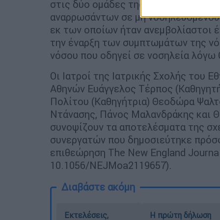
στις δύο ομάδες της μελέτης. Συμπε
αναρρωσάντων σε μη νοσηλευόμενους
εκ των οποίων ήταν ανεμβολίαστοι έ
την έναρξη των συμπτωμάτων της νό
νόσου που οδηγεί σε νοσηλεία λόγω 
Οι Ιατροί της Ιατρικής Σχολής του 
Αθηνών Ευάγγελος Τέρπος (Καθηγητής
Πολίτου (Καθηγήτρια) Θεοδώρα Ψαλτο
Ντάνασης, Πάνος Μαλανδράκης και 
συνοψίζουν τα αποτελέσματα της σχετ
συνεργατών που δημοσιεύτηκε πρόσφ
επιθεώρηση The New England Journal 
10.1056/NEJMoa2119657).
Διαβάστε ακόμη
Εκτελέσεις,
Η πρώτη δήλωση