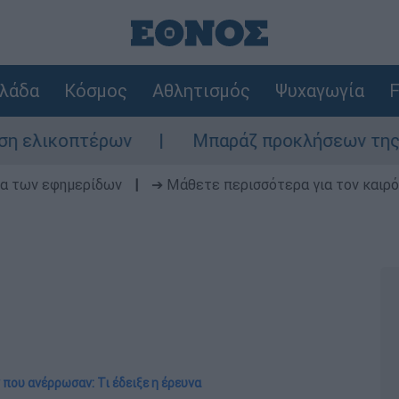
λάδα
Κόσμος
Αθλητισμός
Ψυχαγωγία
F
πτέρων
Μπαράζ προκλήσεων της Άγκυρας σ
δα των εφημερίδων
|
➔ Μάθετε περισσότερα για τον καιρό
που ανέρρωσαν: Τι έδειξε η έρευνα