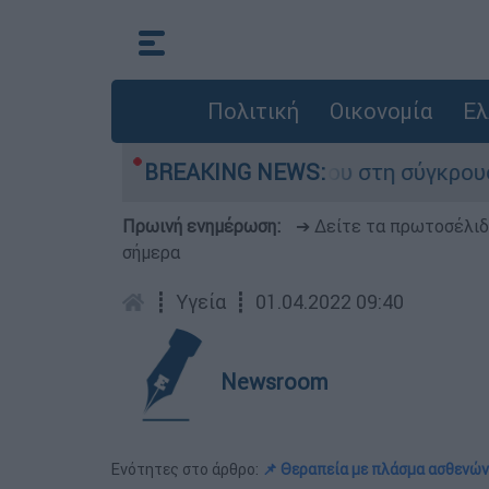
Πολιτική
Οικονομία
Ελ
μίγο που έχασε τη ζωή του στη σύγκρουση ελικο
BREAKING NEWS:
Πρωινή ενημέρωση:
➔ Δείτε τα πρωτοσέλι
σήμερα
┋
Υγεία
┋
01.04.2022 09:40
Newsroom
Ενότητες στο άρθρο:
📌 Θεραπεία με πλάσμα ασθενών 