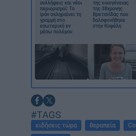
συλλήψεις και νέοι
της οικογένειας
περιορισμοί: Το
της 38χρονης
Ιράν σκληραίνει τη
Βρετανίδας που
γραμμή στο
δολοφονήθηκε
εσωτερικό εν
στην Κυψέλη
μέσω πολέμου
#TAGS
ειδήσεις τώρα
θεραπεία
Co