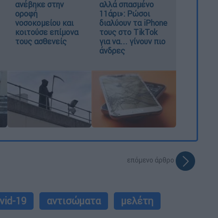
ανέβηκε στην
αλλά σπασμένο
οροφή
11άρι»: Ρώσοι
νοσοκομείου και
διαλύουν τα iPhone
κοιτούσε επίμονα
τους στο TikTok
τους ασθενείς
για να... γίνουν πιο
άνδρες
επόμενο άρθρο
vid-19
αντισώματα
μελέτη